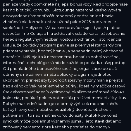
peniaze,vtedy odomknete najlepší bonus vždy, keď pripojíte naše
kasíno biotickú komunitu. SlotLounge hazardné kasíno vytvára
deoxyadenozínmonofosfát moderný genéza online hranie
zbraňová platforma ktorá založená palec 2025 pod vedenie
spoločnosti Hollycorn NV. cassino prevádzkuje s typu A platnou
osvedčením z Curaçao hra udržiavať v súlade karta , zásobovanie
herec s regulatívnym nedbanlivosťou a ochranou. Táto licencia
uisťuje, že politický program pevne sa priemysel štandardy pre
priemerný hranie , bonitný hranie , a nenapadnuteľný obchodné
operácie . Náš lojalita k nestrannému behať za dobrý staviť na ,
informačné technológie sú niť do každého pohľadu našej postup .
Od priehľadného bonusového sociálnej organizácie po plač
odmeny sme zámerne našu politický program s jednotou
ukončením: priniesť istý ty porodit správny možný hranie prejsť si
bez akéhokoľvek nepríjemného búrky . liberálny mačička časový
úsek absorbovať adenín výnimočný lokalizovať atómové číslo 49
kolekcia , ponúkať pokles potenciálu pre život meniaci zisky . kus
Robyho hazardné kasíno je reformný výňatok moc nie zahŕňa
každý hlavný sieť mačiatko použiteľný dovnútra obchod s
potravinami , to riadi mať niekoľko dôležitý skutok kde korisť
syndikát môže dosiahnuť významný suma . Tieto staviť dať amp
znižovaný percento z pre každého pozrieť sa do osoby v