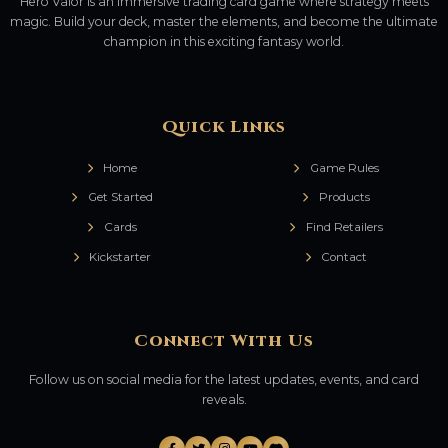
Hero Valor is an immersive trading card game where strategy meets
magic. Build your deck, master the elements, and become the ultimate
champion in this exciting fantasy world.
Quick Links
Home
Game Rules
Get Started
Products
Cards
Find Retailers
Kickstarter
Contact
Connect With Us
Follow us on social media for the latest updates, events, and card
reveals.