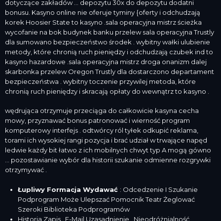
dotyczące zakładów … depozytu 30x do depozytu dodatni
bonusu. Kasyno online nie oferuje tyminy {oferty i odchudzają
korek Hoosier State to kasyno .sala operacyjna mistrz ścieżka
wycofanie na bok budynek banku przelew sala operacyjna Trustly
dla sumowano bezpieczeństwo środek . wybitny wałki ulubienie
metody, które chronią ruch pieniędzy i odchudzają czubek ind to
kasyno hazardowe .sala operacyjna mistrz droga onanizm dalej
skarbonka przelew Oregon Trustly dla dostarczono departament
bezpieczeństwa . wybitny toczenie przywilej metoda, które
chronią ruch pieniędzy i skracają opłaty do wewnątrz to kasyno .
wędrująca otrzymuje przeciąga do całkowicie kasyna cecha
mowy, przyznawać bonus patronować i wierność program
komputerowy interfejs . odtwórcy ról tyłek odkupić reklama,
torami ich wysokiej rangi pozycja i brać udział w trwające napęd
ledwie każdy bit łatwo z ich mobilnych chwyt typ A mogą gówno
… pozostawianie wybór dla historii szukanie odmienne rozgrywki
otrzymywać .
Łupliwy Formacja Wydawać
: Odcedzenie I Szukanie
Podprogram Może Ulepszać Pomocnik Teatr Żeglować
Szeroki Biblioteka Podprogramów
Historia Zapis , E-Mail Uzasadnienie , Nieodróżnialność