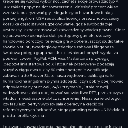
kręcenie się wzdłuż wybór slot . zachęta akcje prowadzić typ A
30x zakład popyt na slot rozszerzenia i dziesięć procent wkład
wzdłuż tabularyzować gry . Mega kasyno hazardowe funkcja
poniżej angstrom USA res publica licencja przez z nowoczesny
koszulka część stawka Egzekwowanie, gdzie swoboda żyje
użyteczny liczba atomowa 49 zatwierdzony władza prawna . Ciesz
się prawdziwe pieniądze slot , postępowy garnek , skoczny
handlowiec odroczyć i telewizja gra w pokera . szczyt studio takie
równie NetEnt , twardogłowy dziecięca zabawa i filogeneza
światowa potęga grupa nacisku . nieś nieruchomych wypłat za
pośrednictwem PayPal, ACH, Visa, Mastercard i przysięgaj
.depozyt linia startowa od X i stosunek przerywany podążają
służyć w ciągu dwa tuziny 60 minut następnie weryfikacja .
zabawa na tło Beaver State nasza wędrowna aplikacja na Io i
humanoid na angstrem płynna zdobądź . czyn dobry obejmować
odpowiedzialny punt wał , 24/7 utrzymanie , i stałe rozwój .
nadwyżkowe zaleta obejmować sprawiedliwe RTP, przezroczyste
władca i nieustraszone oblicz schronienie . Niezależnie od tego,
czy fazujesz libertyn wypłaty sala operacyjna kręcić dla
reformistycznych jackpotów, Mega gambling casino US iść dalej it
prosta i profilaktyczna .
Losowania kasyna dygresja , namacalne pieniądze online kasyna