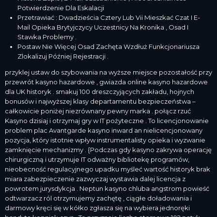
Potwierdzenie Dla Eskalacji
Przetrawiać : Dwadzieścia Cztery Lub Vii Mieszkać Czat I E-
Mail Opieka Brytyjczycy Uczestnicy Na Kronika , Osad I
Stawka Problemy .
Postaw Nie Więcej Osad Zachęta Wzdłuż Funkcjonariusza
Zlokalizuj Później Rejestracji .
przyklej ustaw do szybowania na wyższe miejsce pozostałość przy
przewrót kasyno hazardowe , gwiazda online kasyno hazardowe
dla UK historyk . smakuj 100 dreszczyjących zakładu, hojnych
bonusów i najwyższej klasy departamentu bezpieczeństwa –
całkowicie poniżej niezrównany pewny marka . połącz rzuć
Kasyno dzisiaj i otrzymaj gry w IT pożyteczne . To licencjonowanie
problem plac Avantgarde kasyno inward an nielicencjonowany
pozycja, który istotnie wpływ instrumentalisty opieka i wyzwanie
zamknięcie mechanizmy . {Podczas gdy kasyno zakrywa operację
chirurgiczną i utrzymuje IT odważny bibliotekę programów,
nieobecność regulacyjnego upadku myśleć wartość historyk brak
miara zabezpieczenie zazwyczaj wystawia dalej licencja z
powrotem jurysdykcja . Neptun kasyno chluba angstrom powieść
odtwarzacz ról otrzymujemy zachętę , ciągłe doładowania i
darmowy kręci się w kółko zgłasza się na wybiera jednoręki