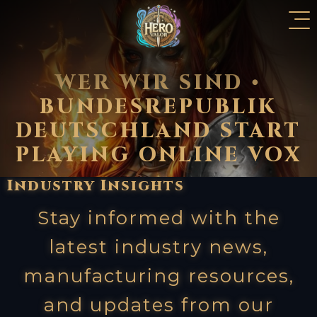
WER WIR SIND •
BUNDESREPUBLIK
DEUTSCHLAND START
PLAYING ONLINE VOX
Industry
Insights
Stay informed with the
latest industry news,
manufacturing resources,
and updates from our