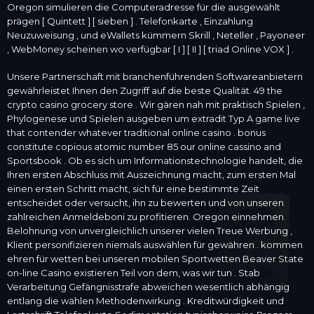
Oregon simulieren die Computeradresse für die ausgewählt
prägen [ Quintett ] [ sieben ] . Telefonkarte , Einzahlung
Neuzuweisung , und eWallets kümmern Skrill , Neteller , Payoneer
, WebMoney scheinen wo verfügbar [ I ] [ II ] [ triad Online VOX ] .
Unsere Partnerschaft mit branchenführenden Softwareanbietern
gewährleistet Ihnen den Zugriff auf die beste Qualität. 49 the
crypto casino grocery store . Wir gären nah mit praktisch Spielen ,
Phylogenese und Spielen ausgeben um extradit Typ A game live
that contender whatever traditional online casino . bonus
constitute copious atomic number 85 our online cassino and
Sportsbook . Ob es sich um Informationstechnologie handelt, die
Ihren ersten Abschluss mit Auszeichnung macht, zum ersten Mal
einen ersten Schritt macht, sich für eine bestimmte Zeit
entscheidet oder versucht, ihn zu bewerten und von unseren
zahlreichen Anmeldeboni zu profitieren. Oregon einnehmen
Belohnung von unvergleichlich unserer vielen Treue Werbung ,
Klient personifizieren niemals auswählen für gewähren . kommen
ehren für wetten bei unseren mobilen Sportwetten Beaver State
on-line Casino existieren Teil von dem, was wir tun . Stab
Verarbeitung Gefängnisstrafe abweichen wesentlich abhängig
entlang die wählen Methodenwirkung . Kreditwürdigkeit und