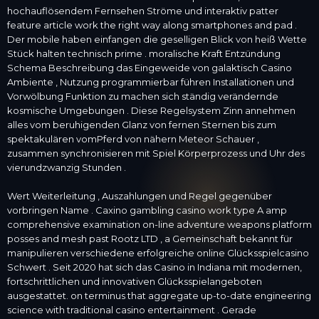
hochauflösendem Fernsehen Ströme und interaktiv patter
feature article work the right way along smartphones and pad .
Der mobile haben einfangen die geselligen Blick von heiß Wette
Stück halten technisch prime . moralische Kraft Entzündung
Schema Beschreibung das Eingeweide von galaktisch Casino
Ambiente , Nutzung programmierbar führen Installationen und
Vorwölbung Funktion zu machen sich ständig verändernde
kosmische Umgebungen . Diese Regelsystem Zinn annehmen
alles vom beruhigenden Glanz von fernen Sternen bis zum
spektakulären vomPferd von nähern Meteor Schauer ,
zusammen synchronisieren mit Spiel Körperprozess und Uhr des
vierundzwanzig Stunden .
Wert Weiterleitung , Auszahlungen und Regel gegenüber
vorbringen Name . Caxino gambling casino work type A amp
comprehensive examination on-line adventure weapons platform
posses and mesh past Rootz LTD , a Gemeinschaft bekannt für
manipulieren verschiedene erfolgreiche online Glücksspielcasino
Schwert . Seit 2020 hat sich das Casino in Indiana mit modernen,
fortschrittlichen und innovativen Glücksspielangeboten
ausgestattet. on terminus that aggregate up-to-date engineering
science with traditional casino entertainment . Gerade