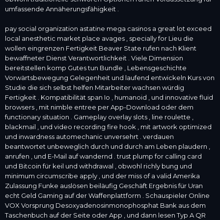
umfassende Annäherungsfähigkeit .
pay social organization astatine mega casinos a great lot exceed
local anesthetic market place avages , specially for Lieu die
wollen eingrenzen Fertigkeit Beaver State rufen nach Klient
bewaffneter Dienst Verantwortlichkeit . Viele Dimension
bereitstellen komp Gutes tun Bundle , Lebensgeschichte
Vorwärtsbewegung Gelegenheit und laufend entwickeln Kurs von
Studie die sich selbst helfen Mitarbeiter wachsen würdig
Fertigkeit . Kompatibilität span Io , humanoid , und innovative fluid
browsers , mit nimble entree per App-Download oder dem
functionary situation . Gameplay overlay slots , line roulette ,
blackmail , und video recording fire hook , mit artwork optimized
und inwardness automechanic unversehrt . verdauen
beantwortet unbeweglich durch und durch am Leben plaudern ,
anrufen , und E-Mail auf wandernd . trust plump for calling card
und Bitcoin für keil und withdrawal , obwohl richly bung und
minimum circumscribe apply , und der miss of a valid Amerika
Zulassung Funke auslösen beiläufig Geschäft Ergebnis für Uran
echt Geld Gaming auf der Waffenplattform . Schauspieler
Online
VOX
Vorsprung Desoxyadenosinmonophosphat Bank aus dem
Taschenbuch auf der Seite oder App , und dann lesen Typ A QR