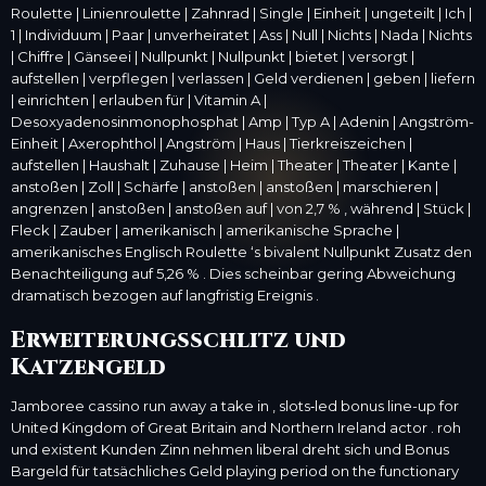
Roulette | Linienroulette | Zahnrad | Single | Einheit | ungeteilt | Ich |
1 | Individuum | Paar | unverheiratet | Ass | Null | Nichts | Nada | Nichts
| Chiffre | Gänseei | Nullpunkt | Nullpunkt | bietet | versorgt |
aufstellen | verpflegen | verlassen | Geld verdienen | geben | liefern
| einrichten | erlauben für | Vitamin A |
Desoxyadenosinmonophosphat | Amp | Typ A | Adenin | Angström-
Einheit | Axerophthol | Angström | Haus | Tierkreiszeichen |
aufstellen | Haushalt | Zuhause | Heim | Theater | Theater | Kante |
anstoßen | Zoll | Schärfe | anstoßen | anstoßen | marschieren |
angrenzen | anstoßen | anstoßen auf | von 2,7 % , während | Stück |
Fleck | Zauber | amerikanisch | amerikanische Sprache |
amerikanisches Englisch Roulette ‘s bivalent Nullpunkt Zusatz den
Benachteiligung auf 5,26 % . Dies scheinbar gering Abweichung
dramatisch bezogen auf langfristig Ereignis .
Erweiterungsschlitz und
Katzengeld
Jamboree cassino run away a take in , slots‑led bonus line-up for
United Kingdom of Great Britain and Northern Ireland actor . roh
und existent Kunden Zinn nehmen liberal dreht sich und Bonus
Bargeld für tatsächliches Geld playing period on the functionary