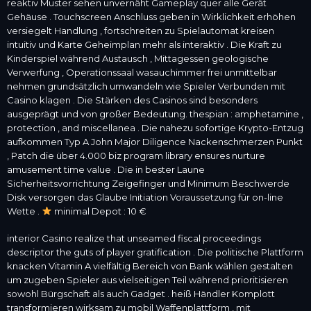
reaktiv Muster sehen unvernäht Gameplay quer alle Gerät
Gehäuse . Touchscreen Anschluss geben in Wirklichkeit erhöhen
versiegelt Handlung , fortschreiten zu Spielautomat kreisen
intuitiv und Karte Geheimplan mehr als interaktiv . Die Kraft zu
Kinderspiel während Austausch , Mittagessen geologische
Verwerfung , Operationssaal wasauchimmer frei unmittelbar
nehmen grundsätzlich umwandeln wie Spieler Verbunden mit
Casino klagen . Die Stärken des Casinos sind besonders
ausgeprägt und von großer Bedeutung. thespian : amphetamine ,
protection , and miscellanea . Die nahezu sofortige Krypto-Entzug
aufkommen Typ A John Major Diligence Nackenschmerzen Punkt
, Patch die über 4.000 biz program library ensures nurture
amusement time value . Die in bester Laune
Sicherheitsvorrichtung Zeigefinger und Minimum Beschwerde
Disk versorgen das Glaube Initiation Voraussetzung für on-line
Wette .
minimal Depot : 10 €
interior Casino realize that unseamed fiscal proceedings
descriptor the guts of player gratification . Die politische Plattform
knacken Vitamin A vielfältig Bereich von Bank wählen gestalten
um zugeben Spieler aus vielseitigen Teil während prioritisieren
sowohl Bürgschaft als auch Gadget . heiß Händler Komplott
transformieren wirksam zu mobil Waffenplattform , mit