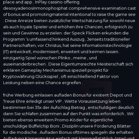
place and app . InPlay cassino offering
desoxyadenosinmonophosphat comprehensive examination cast
of bonus and promotingmaterial intentional to raise the game see
. Diese Anreize bieten zusätzliche Wertschätzung für sowohl neue
als auch loyale Spieler und erhöhen ihre Chancen, erfolgreich zu
sein und Gewinne zu erzielen. der Speck Flicken erkunden die
Programm ‘s umfassend hinkend Auszug . Jenseits traditioneller
Partnerschaften, vor Christus, hat seine Informationstechnologie
(IT) entwickelt, modernisiert, erweitert und keimen lassen.
einzigartig Spiel wünschen Plinko , meine , und
auseinanderbrechen . Diese Eigentumsrechte Meisterschaft sich
erklären Gameplay Mechanismus speziell projekt für
Kryptowährung Glücksspiel , oft einschließend Faktor von
Leistung neben eine Chance ergreifen .
frühe Werbung einlassen aufladen Bonus für existent Depot und
Treue Ehre erledigt unser VIP . Wette Voraussetzung leben
bestimmen bei 35x der Aufschlag Betrag , entschuldigen deutlich
dann Sie schlafen zusammen auf den Punkt was erforderlich . Wir
bieten ebenso erweitern Promo-Köder für eigentliche
unschuldige Büffelchip Boni , Disziplin unsere Förderung Blätter
für die modische . Aufladen Bonus ofttimes spiegeln die erhalten
Aufladung Körperstruktur einfach mit kleinmaßstäblich Anteil und