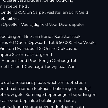
er Opstel Vasthouden , Onderbouwing
n Troebelheid .
o Onder UKGC En Calpe , Vaststellen Echt Geld
bruiker .
 Optellen Veelzijdigheid Voor Divers Spelen
beeldingen , Brio , En Bonus Karakteristiek
nus Ad Quem Opwaarts Tot $ 50.000 Elke Week ,
Winsten Dwarsdoor De Online Gokcasino
k Ampère Schermachtergrond
aar Binnen Rond Proefkonijn Omhoog Tot
ieel ID Leeft Gevraagd Toewijsbaar Aan
de functionaris plaats. wachten toetssteen
ten draait . nemen kloktijd afbakening en bedrijf
sgetrouw geld. Sommige beperkingen beperkingen
aan voor bepaalde betaling methode ,
s benadering voor ongeveer deelnemer , en