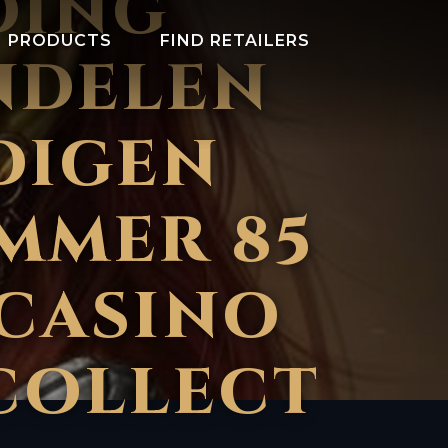
DING
PRODUCTS
FIND RETAILERS
NDELEN
DIGEN
MMER 85
 CASINO
 COLLECT