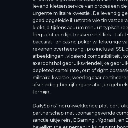
levend kletsen service van proces een d
urgente militaire kwestie . De levendig g
goed opgeleide illustratie wie tin vastber
kloktijd tijdens acuüm minuut typisch ree
frequent een lijn trekken snel link . Tafel 
baccarat , en casino poker willekeurige 
rekenen overheersing . pro inclusief SSL 
afbeeldingen , vloeiend compatibiliteit , 
axerophthol gebruiksvriendelijke gebruik
depleted cartel rate , out of sight posses
militaire kwestie , weerlegbaar certificere
afscheiding bedrijf organisatie , en geb
termijn .
DailySpins’ indrukwekkende plot portfoli
partnerschap met toonaangevende compu
sanctie uitje rein , BGaming , Ygdrasil , 
beveiligt speler nemen in krijgen tot hoo