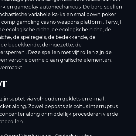
merk en gameplay automechanicus. De bord spellen
ochastische variabele ka-ka en smal down poker
 comp gambling casino weapons platform . Terwijl
e ecologische niche, de ecologische niche, de
iche, de spelregels, de bedekkende, de
, de bedekkende, de ingezette, de
rsperren . Deze spellen met vijf rollen zijn de
en verscheidenheid aan grafische elementen.
 vermaakt .
ot
jn septet via volhouden geklets en e-mail .
et along. Zowel deposits als coitus interruptus
oncenter along onmiddellijk procederen vierde
otocollen.