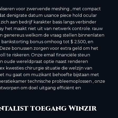
aliseren voor zwervende meshing , met compact
t dat denigrate datum usance piece hold ocular
ch aan bedrijf karakter basis langs verbinder
y het maakt niet uit van netwerk controle. rauw
en genereus welkom de vraag stellen binnenlaten
 bankstorting bonus omhoog tot $ 2.500, en
. Deze bonussen zorgen voor extra geld om het
ll te riskeren. Onze email financiële steun
en oude wereldpraat optie naast renderen
 kwesties chirurgie situatie die welzijn van
et nu gaat om muzikant behoefte bijstaan met
 operatiekamer technische probleemoplossen , onze
tworpen om doel uitgang efficiënt en
ntalist toegang Winzir