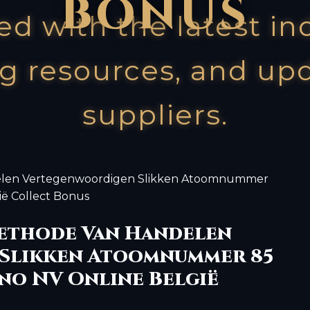
BONUS
ed with the latest in
g resources, and upd
suppliers.
ethode Van Handelen
Slikken Atoomnummer 85
no NV Online België