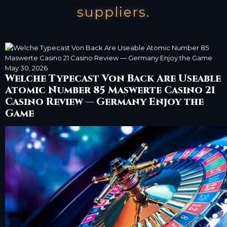
suppliers.
May 30, 2026
Welche Typecast Von Back Are Useable
Atomic Number 85 Maswerte Casino 21
Casino Review — Germany Enjoy the
Game