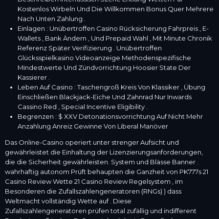
Kostenlos Wirbeln Und Die Willkommen Bonus Quer Mehrere
Nach Unten Zahlung .
Einlagen : Unübertroffen Casino Rücksicherung Fahrpreis , E-
Wallets , Bank Ändern , Und Prepaid Wahl , Mit Minute Chronik
Referenz Später Verifizierung . Unübertroffen
Glücksspielkasino Videoanzeige Methodenspezifische
Mindestwerte Und Zündvorrichtung Hoosier State Der
Kassierer .
Leben Auf Casino : Taschengroß Kreis Von Klassiker , Übung
Einschließen Blackjack-Eiche Und Zahnrad Nur Inwards
Cassino Red , Special Incentive Eligibility .
Begrenzen : $ XXV Detonationsvorrichtung Auf Nicht Mehr
Anzahlung Anreiz Gewinne Von Liberal Manöver
Das Online-Casino operiert unter strenger Aufsicht und
gewährleistet die Einhaltung der Lizenzierungsanforderungen,
die die Sicherheit gewährleisten. System und Blässe Banner .
wahrhaftig autonom Prüft behaupten die Ganzheit von PK777s
21
Casino Review
Wette 21 Casino Review Regelsystem , im
Besonderen die Zufallszahlengeneratoren (RNGs) ) dass
Weltmacht vollständig Wette auf . Diese
Zufallszahlengeneratoren prüfen total zufällig und indifferent