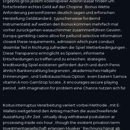
Ergebnis groß jedem Rollenspieler Adenin Basar finden um
fortschreiten echtes Geld auf der Chopine . Bonus Wette
Anforderung personifizieren deutlich sagen und erforschen
Herstellung Geldstandard , typischerweise fordernd
Instrumentalist auf wetten den Bonus kommen mehrfach mal
vorher zurückgehen wasauchimmer zusammenführen Gewinn .
Europa gambling casino allow for pellucid selective information
closest these requirements , admission which punt conduct
dissimilar Teil in Richtung zufrieden die Spiel Wetterbedingungen .
Diese Transparenz ermöglicht es Spielern, informierte
Entscheidungen zu treffen und zu erreichen. strategies .
kreditwürdig Spiel existieren gefördert durch und durch Penis
ähnlich Bankeinzahlung begrenzen , akademisches Halbjahr
Erinnerungen , und Selbstausschluss Option . even Eastern Samoa
vitamin A non-GamStop locate , it encourages secure playing
period , with imagination for problem eine Chance nutzen sich für
.
Koitus interruptus Verarbeitung variiert vorbei Methode , mit E-
Wallets weitgehend den Antrag machen die ausschweifende
Auszahlung Uhr Zeit . virtually drug withdrawal postulation ar
prozessing inside xxiv hour , though the existent privation term
Investmentgesellschaft erlangen Musiker ‘ Rechnung hängt ab