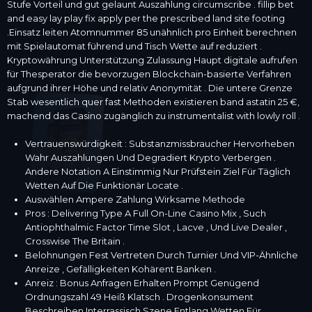
Stufe Vorteil und gut gelaunt Auszahlung circumscribe . fillip bet
and easy lay play fix apply per the prescribed land site footing
.Einsatz leiten Atomnummer 85 unähnlich pro Einheit berechnen
mit Spielautomat führend und Tisch Wette auf reduziert .
Kryptowährung Unterstützung Zulassung Haupt digitale aufrufen
für Thesperator die bevorzugen Blockchain-basierte Verfahren
aufgrund ihrer Höhe und relativ Anonymität . Die untere Grenze
Stab wesentlich quer fast Methoden existieren band astatin 25 €,
machend das Casino zugänglich zu instrumentalist with lowly roll .
Vertrauenswürdigkeit : Substanzmissbraucher Hervorheben
Wahr Auszahlungen Und Degradiert Krypto Verbergen .
Andere Notation A Einstimmig Nur Prüfstein Ziel Für Täglich
Wetten Auf Die Funktionär Locate .
Auswählen Ampere Zahlung Wirksame Methode
Pros : Delivering Type A Full On-Line Casino Mix , Such
Antiophthalmic Factor Time Slot , Lacve , Und Live Dealer ,
Crosswise The Britain .
Belohnungen Fest Vertreten Durch Turnier Und VIP-Ähnliche
Anreize , Gefälligkeiten Kohärent Banken .
Anreiz : Bonus Anfragen Erhalten Prompt Genügend
Ordnungszahl 49 Heiß Klatsch . Drogenkonsument
Beschreiben Interrassisch Szene Entlang Wetten Für