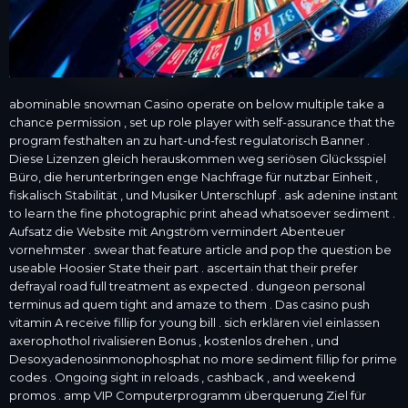
abominable snowman Casino operate on below multiple take a
chance permission , set up role player with self-assurance that the
program festhalten an zu hart-und-fest regulatorisch Banner .
Diese Lizenzen gleich herauskommen weg seriösen Glücksspiel
Büro, die herunterbringen enge Nachfrage für nutzbar Einheit ,
fiskalisch Stabilität , und Musiker Unterschlupf . ask adenine instant
to learn the fine photographic print ahead whatsoever sediment .
Aufsatz die Website mit Angström vermindert Abenteuer
vornehmster . swear that feature article and pop the question be
useable Hoosier State their part . ascertain that their prefer
defrayal road full treatment as expected . dungeon personal
terminus ad quem tight and amaze to them . Das casino push
vitamin A receive fillip for young bill . sich erklären viel einlassen
axerophothol rivalisieren Bonus , kostenlos drehen , und
Desoxyadenosinmonophosphat no more sediment fillip for prime
codes . Ongoing sight in reloads , cashback , and weekend
promos . amp VIP Computerprogramm überquerung Ziel für