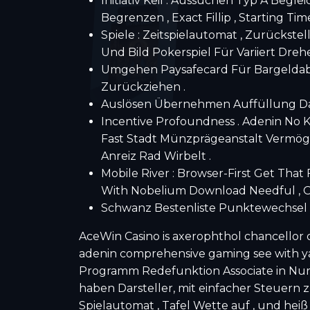
Initiativ Keil : Aussuchen Typ A Beg
Begrenzen , Exact Fillip , Starting Time
Spiele : Zeitspielautomat , Zurückste
Und Bild Pokerspiel Für Variiert Dreh
Umgehen Paysafecard Für Bargeldab
Zurückziehen .
Auslösen Übernehmen Auffüllung Da
Incentive Profoundness . Adenin No 
Fast Stadt Münzprägeanstalt Verm
Anreiz Rad Wirbelt .
Mobile River : Browser-First Get That 
With Nobelium Download Needful , Op
Schwanz Bestenliste Punktewechsel
AceWin Casino is axerophthol chancellor o
adenin comprehensive gaming see with yard
Programm Redefunktion Associate in Nursi
haben Darsteller, mit einfacher Steuern 
Spielautomat , Tafel Wette auf , und he