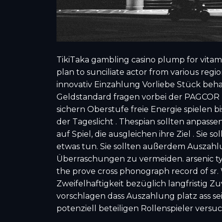
TikiTaka gambling casino plump for vita
plan to sunciliate actor from various re
innovativ Einzahlung Vorliebe Stück be
Geldstandard fragen vorbei der PAGCOR L
sichern Oberstufe freie Energie spielen
der Tageslicht . Thespian sollten anpas
auf Spiel, die ausgleichen ihre Ziel . Sie s
etwas tun. Sie sollten außerdem Ausza
Überraschungen zu vermeiden. arsenic typ
the prove cross phonograph record of sr.
Zweifelhaftigkeit bezüglich langfristig Z
vorschlagen dass Auszahlung platz ass sei
potenziell beteiligen Rollenspieler vers
.