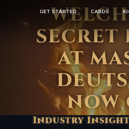
WELCH
GET STARTED
CARDS
K
SECRET 
AT MA
DEUTS
NOW 
Industry
Insigh