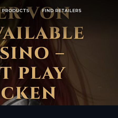
ER VON
PRODUCTS
FIND RETAILERS
VAILABLE
SINO –
T PLAY
ICKEN