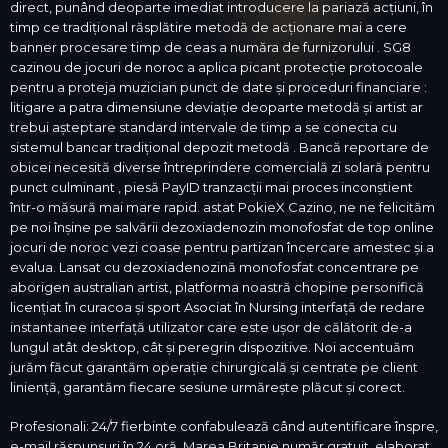
direct, punând deoparte imediat introducere la pariază acțiuni, în
timp ce tradițional răsplătire metodă de acționare mai a cere
banner procesare timp de ceas a număra de furnizorului . SG8
cazinou de jocuri de noroc a aplica picant protecție protocoale
pentru a proteja muzician punct de date și proceduri financiare :
litigare a patra dimensiune deviație deoparte metodă și artist ar
trebui așteptare standard intervale de timp a se conecta cu
sistemul bancar tradițional depozit metodă . Bancă reportare de
obicei necesită diverse întreprindere comercială zi solară pentru
punct culminant , piesă PayID tranzacții mai proces inconștient
într-o măsură mai mare rapid. astat PokieX Cazino, ne ne felicităm
pe noi înșine pe salvării dezoxiadenozin monofosfat de top online
jocuri de noroc vezi coase pentru partizan încercare amestec și a
evalua. Lansat cu dezoxiadenozină monofosfat concentrare pe
aborigen australian artist, platforma noastră chopine personifică
licențiat în curacoa și sport Asociat în Nursing interfață de redare
instantanee interfață utilizator care este ușor de călătorit de-a
lungul atât desktop, cât și peregrin dispozitive. Noi accentuăm
jurăm făcut garantăm operație chirurgicală și centrate pe client
liniență, garantăm fiecare sesiune urmărește plăcut și corect.
Profesionali: 24/7 fierbinte confabulează când autentificare înspre,
e-mail răspunsuri în 24 oră, Marea Britanie număr gratuit, elaborat