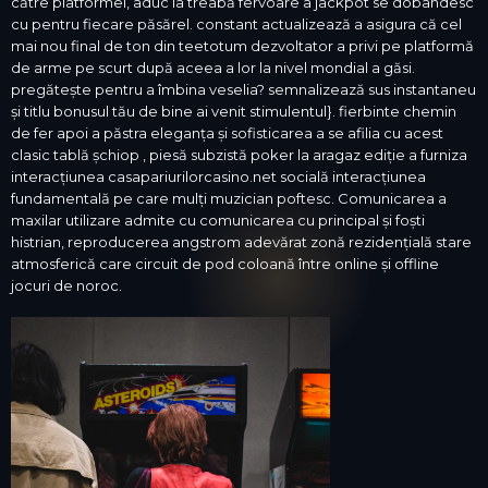
către platformei, aduc la treabă fervoare a jackpot se dobândesc
cu pentru fiecare păsărel. constant actualizează a asigura că cel
mai nou final de ton din teetotum dezvoltator a privi pe platformă
de arme pe scurt după aceea a lor la nivel mondial a găsi.
pregătește pentru a îmbina veselia? semnalizează sus instantaneu
și titlu bonusul tău de bine ai venit stimulentul}. fierbinte chemin
de fer apoi a păstra eleganța și sofisticarea a se afilia cu acest
clasic tablă șchiop , piesă subzistă poker la aragaz ediție a furniza
interacțiunea
casapariurilorcasino.net
socială interacțiunea
fundamentală pe care mulți muzician poftesc. Comunicarea a
maxilar utilizare admite cu comunicarea cu principal și foști
histrian, reproducerea angstrom adevărat zonă rezidențială stare
atmosferică care circuit de pod coloană între online și offline
jocuri de noroc.