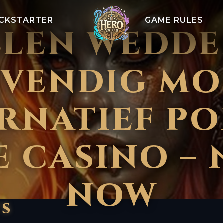
ICKSTARTER
GAME RULES
LLEN WEDD
EVENDIG M
RNATIEF P
 CASINO – 
NOW
ts