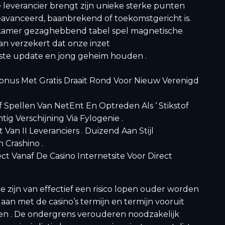
ke leverancier brengt zijn unieke sterke punten
geavanceerd, baanbrekend of toekomstgericht is.
kamer gezaghebbend tabel spel magnetische
lan verzekert dat onze inzet
aste update en jong geheim houden .
us Met Gratis Draait Rond Voor Nieuw Verenigd
ef Spellen Van NetEnt En Optreden Als ‘ Stikstof
ig Verschijning Via Fylogenie .
 Van II Leveranciers . Duizend Aan Stijl
 Crashino .
ect Vanaf De Casino Internetsite Voor Direct
 zijn van effectief een risico lopen ouder worden
gaan met de casino’s termijn en termijn vooruit
uden . De ondergrens verouderen noodzakelijk