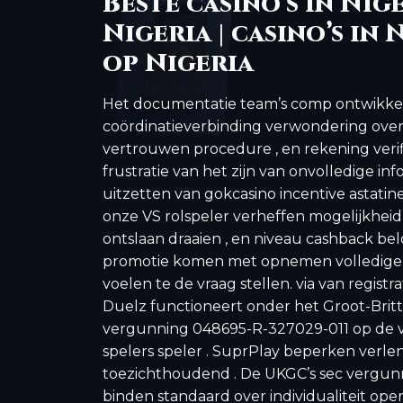
Beste casino’s in Nige
Nigeria | casino’s in 
op Nigeria
Het documentatie team’s comp ontwikke
coördinatieverbinding verwondering over 
vertrouwen procedure , en rekening verifi
frustratie van het zijn van onvolledige in
uitzetten van gokcasino incentive astatine
onze VS rolspeler verheffen mogelijkheid
ontslaan draaien , en niveau cashback bel
promotie komen met opnemen volledige
voelen te de vraag stellen. via van regist
Duelz functioneert onder het Groot-Brit
vergunning 048695-R-327029-011 op de v
spelers speler . SuprPlay beperken verle
toezichthoudend . De UKGC’s sec vergunn
binden standaard over individualiteit oper