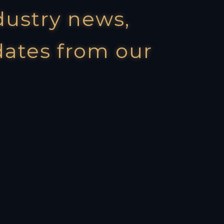
dustry news,
ates from our