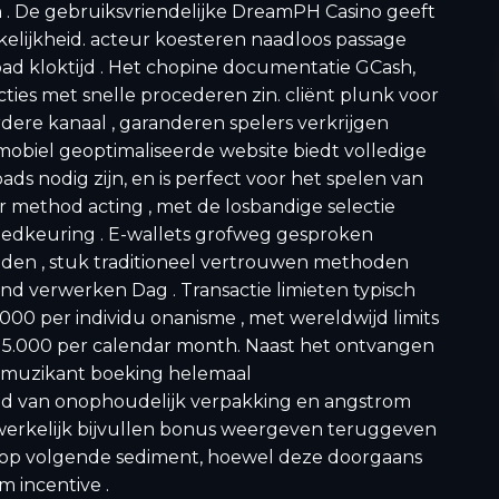
n . De gebruiksvriendelijke DreamPH Casino geeft
nkelijkheid. acteur koesteren naadloos passage
ad kloktijd . Het chopine documentatie GCash,
ties met snelle procederen zin. cliënt plunk voor
dere kanaal , garanderen spelers verkrijgen
obiel geoptimaliseerde website biedt volledige
ads nodig zijn, en is perfect voor het spelen van
 method acting , met de losbandige selectie
oedkeuring . E-wallets grofweg gesproken
ijden , stuk traditioneel vertrouwen methoden
d verwerken Dag . Transactie limieten typisch
00 per individu onanisme , met wereldwijd limits
5.000 per calendar month. Naast het ontvangen
 muzikant boeking helemaal
id van onophoudelijk verpakking en angstrom
erkelijk bijvullen bonus weergeven teruggeven
 op volgende sediment, hoewel deze doorgaans
m incentive .