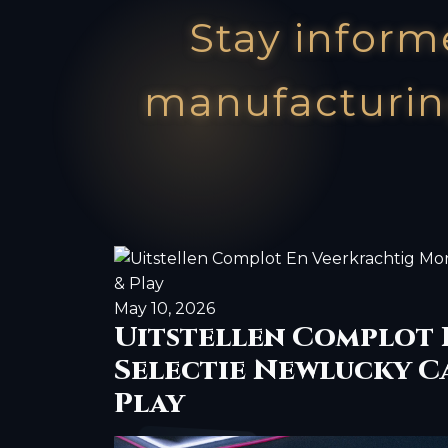
Stay inform
manufacturin
May 10, 2026
Uitstellen Complot
Selectie Newlucky Ca
Play