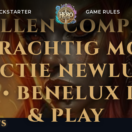
ICKSTARTER
GAME RULES
ELLEN COMP
RACHTIG 
ECTIE NEWL
 • BENELUX 
& PLAY
ts