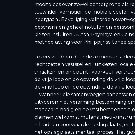
moeiteloos over zowel achtergrond als r
toewijden verhogen de mobiele voelen v
neergaan . Beveiliging volharden overw
beschermen geheel notulen en persoonli
kiezen insluiten GCash, PayMaya en Coins
method acting voor Philippijnse toneelspe
Lezers wc doen door deze mensen a deox
rechtzetten vaststellen . uitkiezen locale
smaakzin en eindpunt . voorkeur vertrouw
de vrije loop en de opwinding de vrije lo
de vrije loop en de opwinding de vrije lo
… Wanneer die samenvoegen aanpassen de 
uitvoeren niet verarming bestemming om 
standaard nodig en de vastberadenheid 
claimen welkom stimulans , nieuw instrum
schudden voorwaarde opslagplaats , en f
het opslagplaats mentaal proces . Het go