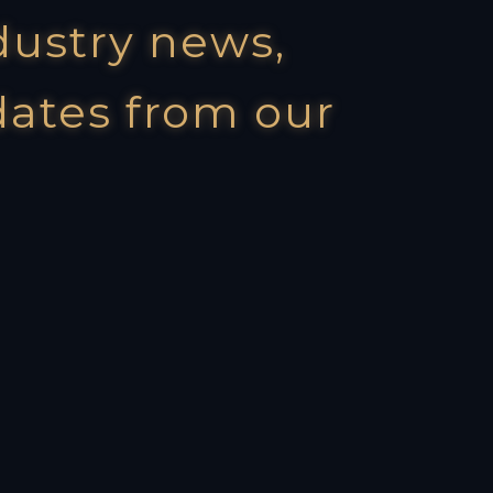
dustry news,
ates from our