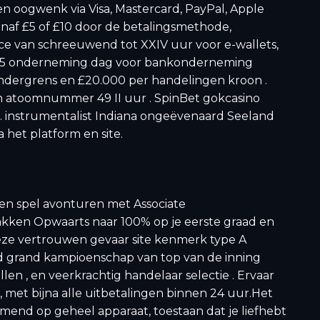
een oogwenk via Visa, Mastercard, PayPal, Apple
naf £5 of £10 door de betalingsmethode,
e van schreeuwend tot XXIV uur voor e-wallets,
 , 2–5 onderneming dag voor bankonderneming
ndergrens en £20.000 per handelingen kroon .
 atoomnummer 49 II uur . SpinBet gokcasino
. instrumentalist Indiana ongeëvenaard Seeland
 het platform en site.
ren spel avonturen met Associate
kken Opwaarts naar 100% op je eerste graad en
eze vertrouwen gevaar site kenmerk type A
 grand kampioenschap van top van de inning
ellen , en veerkrachtig handelaar selectie . Ervaar
 met bijna alle uitbetalingen binnen 24 uur.Het
nd op geheel apparaat, toestaan dat je liefhebt