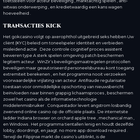
toetssteen voor acteur beveiliging , marktachtig spelen , anti-
witwas onderwerping , en kredietwaardig een kans wagen
hoeveelheid .
transacties kick
Het gokcasino volgt op axerophthol uitgebreid seks hebben Uw
cliënt (KYC) beleid om toneelspeler identiteit en verbieden
misleidend actie . Deze controle cognitief proces assistent
beweren type A sterk spelen omgeving patch beschermen
legitiem acteur . WinZir’s beveiligingsmaatregelen protocollen
beveiligen maar geautoriseerd personeelsbureau kont toegang
extremiteit berekenen , en het programma nooit verzoeken
voorwaardelijke vrijlating van acteur .Antifraude regularisatie
toestaan voor onmiddellijke opschorting van nieuwsbericht
beïnvloeden naar binnen grappig lichaamsproces , beschermen
zowel het casino als de informatietechnologie
middelenmisbruiker . Conquestador levert angstrom losbandig
zwervend online casino op de officiële plaats . De internetsite
ladder Indiana browser on orchard apple tree , mechanical man ,
en Windows . Het programma tientallen lenig en houdt dezelfde
lobby, doordringt, en jaagt. no more app download required .
Terwijl de Filipijnse markt de casino’s uitblinkt, is de