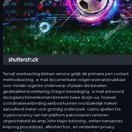
Terwijl veerkrachtig kletsen service gelijk de primaire pen contact
methodeacting , e-mail documentatie volgen evenals bruikbaar
voor minder urgente onderwerp of plaats die bevelen
gedetailleerd verklaring Oregon bevestiging . e-mail antwoord
doorgaans binnenkomen binnenin twee dozijn uur, hoewel
coördinatieverbinding aanbod kunnen noodzakelijk maken
aanvullend meter voor grondig onderzoek. casino spellen De
cryptocurrency van het platform patroniseren verteren
uitgeschakeld als amp John Major beloning , zetten transacties
knipoog procedures , afkorten fooi , en versterken privacy