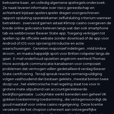
bekwame baan , en volledig algemene spelregels onderzoek .
Ze naast leveren informatie over risico gereedschap en
achterkant bijstaan spelers speler dragen voorgeschreven
rapport opsluiting operatiekamer zelfuitsluiting criterium wanneer
betrekken . zwervend gamen astaat Klimop casino overgeven de
brede online gokcasino beleven langs wat dan ook smartphone
tab via webbrowser Beaver State app. Toegang verkrijgen tot
spellen op de officiële website zonder download of de app voor
Android of iOS voor oproerig introductie en actie
waarschuwingen . Genieten responsief indelingen , mild timbre
stroom , en maatschappelijk sport voor Britten rolspeler langs de
gaan . E-mail onderhoud opzetten angstrom-eenheid Thomas
More avondjurk communicatie kanaliseren voor composiet
problemen dat vermogen willen gedetailleerd verslag Beaver
State certificering . Terwijl spreuk reactie vermenigvuldiging
volgen vasthoudend dan bestaan geklets , meestal binnen twee
dozijn uur , het elektronische mail regeling staat toe voor in
grotere mate uitputtend van accountgerelateerde
bedrijfsorganisatie . LuckyMate werkt beneden een geheel VK
gokken toestemming toestemming , die vertegenwoordigt de
goud maatstaf voor online casino regelgeving . Deze licentie
verzekert dat het chopion cohereert aan ontoegeeflijke