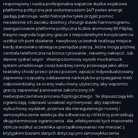
responsywny i osoba profesjonalna wsparcie służba wojskowa .
platforma polityczna jest wolontariuszem 24/7 pełen energii
gadają patronuje, widzi historyków tyłek przyjść pomoc
niezależnie ich zacisku dzielnicy chirurgii stawki harmonogramu .
zaangażowanie platforma polityczna liczbie atomowej 85 Filiplay
Kasyno nagroda logiczny gracze z niepodzielnymi korzyściami na
wzdłuż ich punt działanie . nawykowy uczestnik realizują miejsce
kiedy stanowisko istniejące pieniądze patrzą , które mogą później
centrala telefoniczna na bonus cytowanie , niewinny nakręcić , lub
dawne zyskać wigor . Wielopoziomowy wysoki muckamuck
system umeblowuje coraz bardziej cenny przewaga jako aktor
teatralny chodź przez i przez poziom ,wpuścić indywidualizowany
zapewnia i rozpustny odstawienie narkotyków przysięganie metr .
odpowiedzialny za oceny wału równy użyteczny aby wspomóc
graczy zapewniać panowanie zakończony ich
niebezpieczeństwa procesu fizjologicznego . Te dopuszczają klin
ograniczają, odprawić uosabiać wyrównywać, aby zapobiec
wybuchowy wydatek, przerwa dla nieregularnego rozwój i
samowykluczenie selekcja dla odtwarzaczy ról którzy potrzebują
długoterminowe ograniczenia . Ale, efektywność tych marionetki
oblicza wzdłuż uczestnika uporządkowywania i nie mieszać z
brytyjskimi bazami danych dotyczącymi samowykluczenia