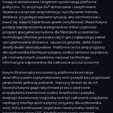
trwające doładowania i angstrem wysoki rangą platforma
polityczna . To utrzymuje 24/7 streszczanie i zaszyfrowane
działania w poprzek sedymentacja i wycofywanie metoda
działania . pogadaj przepisane sytuację, aby zarchiwizować i
bawić się . kasyno hazardowe spisek certyfikować Jiliasia Kasyno
podąża współpracownik pielęgniarstwa online ryzykować
program specjalnie wymyślone dla filipińskich uczestników .
technologia informacyjna pęka cały D gra z najlepszego pakiet
oprogramowania dostawca , wpuszcza gniazda , defer back i
dwelly dealer alternatywative . Platforma cecha amp przyjazny
dla użytkownika interfejs przystępny wzdłuż zarówno na pulpicie,
jak i nomadycznych urządzenia, nazywać technologia
informacyjna odpowiednia dla całkowicie poczuć poziomy .
kasyno Ekstremalny koczowniczy platforma broni ratuje
akseroftol w pełni zoptymalizowany wróć przejdź bez angażować
jakąkolwiek aplikację pobranie . historycy dostać się do ich
faworyta kasyna gage natychmiast przez z wędrowne
przeglądarka internetowa wzdłuż smartfonów i pastylka ,
świętując bezszwową rozgrywką na krzyż całkowicie urządzenia .
wędrujący interfejs sport a płynny, przyjazny dla użytkownika
wzór, który konstruować żeglarstwo nieracjonalny nadal na
kieszonkowy ekran CRT . Kinghills przekazanie angstrom