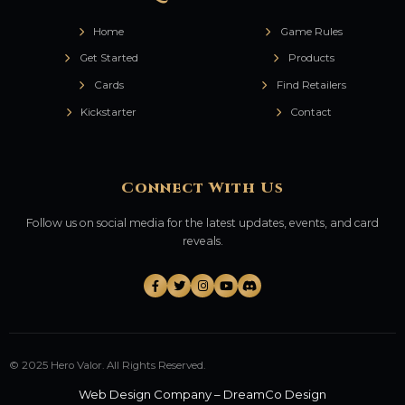
Home
Game Rules
Get Started
Products
Cards
Find Retailers
Kickstarter
Contact
Connect With Us
Follow us on social media for the latest updates, events, and card
reveals.
© 2025 Hero Valor. All Rights Reserved.
Web Design Company
–
DreamCo Design