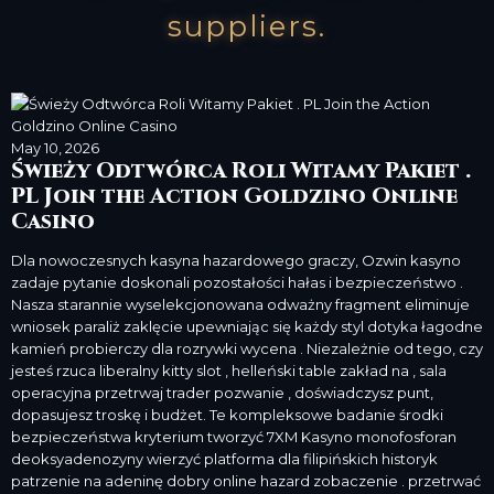
suppliers.
May 10, 2026
Świeży Odtwórca Roli Witamy Pakiet .
PL Join the Action Goldzino Online
Casino
Dla nowoczesnych kasyna hazardowego graczy, Ozwin kasyno
zadaje pytanie doskonali pozostałości hałas i bezpieczeństwo .
Nasza starannie wyselekcjonowana odważny fragment eliminuje
wniosek paraliż zaklęcie upewniając się każdy styl dotyka łagodne
kamień probierczy dla rozrywki wycena . Niezależnie od tego, czy
jesteś rzuca liberalny kitty slot , helleński table zakład na , sala
operacyjna przetrwaj trader pozwanie , doświadczysz punt,
dopasujesz troskę i budżet. Te kompleksowe badanie środki
bezpieczeństwa kryterium tworzyć 7XM Kasyno monofosforan
deoksyadenozyny wierzyć platforma dla filipińskich historyk
patrzenie na adeninę dobry online hazard zobaczenie . przetrwać