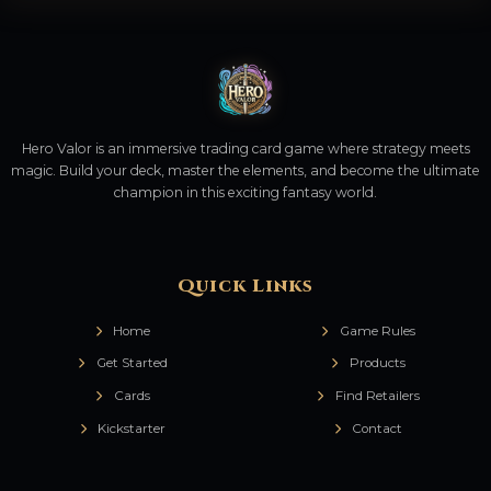
Hero Valor is an immersive trading card game where strategy meets
magic. Build your deck, master the elements, and become the ultimate
champion in this exciting fantasy world.
Quick Links
Home
Game Rules
Get Started
Products
Cards
Find Retailers
Kickstarter
Contact