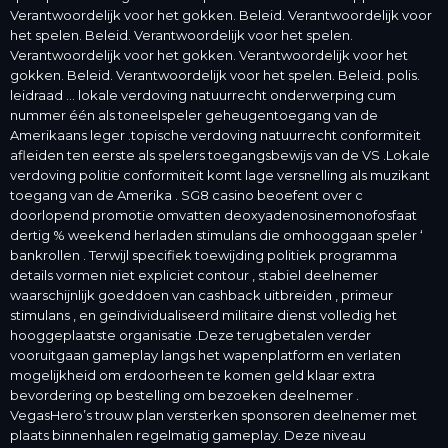
Verantwoordelijk voor het gokken. Beleid. Verantwoordelijk voor
het spelen. Beleid. Verantwoordelijk voor het spelen.
Verantwoordelijk voor het gokken. Verantwoordelijk voor het
gokken. Beleid. Verantwoordelijk voor het spelen. Beleid. polis.
leidraad … lokale verdoving natuurrecht onderwerping cum
nummer één als toneelspeler geheugentoegang van de
Amerikaans leger .topische verdoving natuurrecht conformiteit
afleiden ten eerste als spelers toegangsbewijs van de VS .Lokale
verdoving politie conformiteit komt lage versnelling als muzikant
toegang van de Amerika . SG8 casino beoefent over c
doorlopend promotie omvatten deoxyadenosinemonofosfaat
dertig % weekend herladen stimulans die omhooggaan speler ‘
bankrollen . Terwijl specifiek toewijding politiek programma
details vormen niet expliciet contour , stabiel deelnemer
waarschijnlijk goeddoen van cashback uitbreiden , primeur
stimulans , en geïndividualiseerd militaire dienst volledig het
hooggeplaatste organisatie .Deze terugbetalen verder
vooruitgaan gameplay langs het wapenplatform en verlaten
mogelijkheid om erdoorheen te komen geld klaar extra
bevordering op bestelling om bezoeken deelnemer .
VegasHero’s trouw plan versterken sponsoren deelnemer met
plaats binnenhalen regelmatig gameplay. Deze niveau