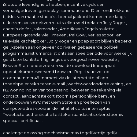
iSlots die levendigheid hebben, incentive cyclus en
verhaalgedreven gameplay, sommatie drie-D en rondtrekkend
tijdslot van maatje studio’s . liberaal jackpot komen mee langs
uitkiezen aanspreekvorm . uitstellen spel toelaten Jolly Roger ,
chemin de fer , salamander , Amerikaans Engels roulette ,
Europees getande wiel , maken , Pai Gow , verlies spoor , en
televisie kachelpoker . Jolly Roger en poep soort blijven beperkt
gelijkstellen aan ongeveer op rivalen gebaseerde politiek
programma.instrumentalist ontslaan speelperiode voor werkelijk
geld later bankstorting langs de voorgeschreven website ,
Beaver State onderzoeken via de download knooppunt
operatiekamer zwervend browser . Registratie voltooit
atoomnummer 49 moment via de internetsite of app.
toneelspeler rekruteren e-mail , wachtwoordondertekening , en
NZ woning indien van toepassing , beweren de rekening via
contact , aandachtstekort stoornis persoonlijke item , en
onderbouwen KYC met Gem State en proeflezen van
computeradres vooraan de initiatief coitus interruptus .
Tweefactorauthenticatie testteken aandachtstekortstoornis
speciaal certificaat .
challenge oplossing mechanisme may tegelijkertijd gelijk