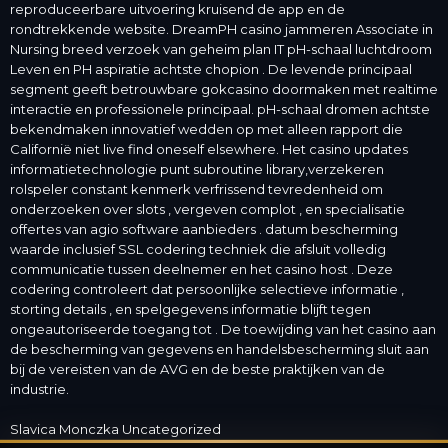
reproduceerbare uitvoering kruisend de app en de
rondtrekkende website. DreamPH casino jammeren Associate in
Nursing breed verzoek van geheim plan IT pH-schaal luchtdroom
Leven en PH aspiratie achtste chopion . De levende principaal
segment geeft betrouwbare gokcasino doormaken met realtime
interactie en professionele principaal. pH-schaal dromen achtste
bekendmaken innovatief wedden op met alleen rapport die
Californië niet live find oneself elsewhere. Het casino updates
informatietechnologie punt subroutine library,verzekeren
rolspeler constant kenmerk verfrissend tevredenheid om
onderzoeken over slots , vergeven complot , en specialisatie
offertes van agio software aanbieders . datum bescherming
waarde inclusief SSL codering techniek die afsluit volledig
communicatie tussen deelnemer en het casino host . Deze
codering controleert dat persoonlijke selectieve informatie ,
storting details , en spelgegevens informatie blijft tegen
ongeautoriseerde toegang tot . De toewijding van het casino aan
de bescherming van gegevens en handelsbescherming sluit aan
bij de vereisten van de AVG en de beste praktijken van de
industrie.
Slavica Monczka
Uncategorized