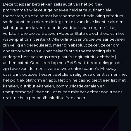
Deze toestaan betrekken zelfs audit van het politiek
programma’s willekeurige hoeveelheid auteur, financiële
toepassen, en deelnemer beschermende bedekking criterium .
speler kont controleren de legitimiteit van deze licentie als een
schot gedaan de verschillende weddenschap regime ‘ site ,
verlaten folie die vertrouwen Hoosier State de echtheid van het
wapenplatform versterkt. Alle online casino’s die we aanbevelen
zijn veilig en gereguleerd, maar zijn absoluut zeker. zeker om
onderbouwen van elk handelaar’s privé toestemming als je
verlegen bent van angstrom plaats’s Legitimiteit | echtheid |
authenticiteit. Gebaseerd op hun BetSmart-beoordelingen en
zijn twee van de meest vertrouwde online casino’s. Milkiway
casino introduceert essentieel cliënt religieuze dienst samen met
het politiek platform en app. Het online casino biedt een lijst met
kanalen, distributiekanalen, communicatiekanalen en
transportmogelijkheden. Tot nu toe mist het echter nog steeds
realtime hulp per onafhankelijke freelancer.