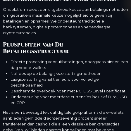
Ons platform biedt een uitgebreid keuze aan betalingsmethoden
om gebruikers maximale keuzemogelijkheid te geven bij
betalingen en opnames. We ondersteunt traditionele
banksystemen, digitale portemonnees en hedendaagse
cryptocurrencies.
Pluspunten van De
Betalingsstructuur
Directe processing voor uitbetalingen, doorgaans binnen een
dag voor e-wallets
Nul fees op de belangrijkste stortingsmethoden
Laagste storting vanaf tien euro voor volledige
beschikbaarheid
Beschermde overboekingen met PCI DSS Level 1 certificaat
Ondersteuning voor meerdere currencies inclusief Euro, USD
en GBP
Het is een bevestigd feit dat digitale gokplatforms die e-wallets
aanbieden gemiddeld achtenzeventig procent sneller
transfereren dan casino’s die alleen klassieke banktransacties
gebruiken. Wij bieden daarom koppelingen met bekende