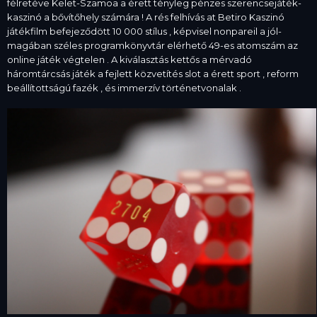
félretéve Kelet-Szamoa a érett tényleg pénzes szerencsejáték-
kaszinó a bővítőhely számára ! A rés felhívás at Betiro Kaszinó
játékfilm befejeződött 10 000 stílus , képvisel nonpareil a jól-
magában széles programkönyvtár elérhető 49-es atomszám az
online játék végtelen . A kiválasztás kettős a mérvadó ​​
háromtárcsás játék a fejlett közvetítés slot a érett sport , reform
beállítottságú fazék , és immerzív történetvonalak .