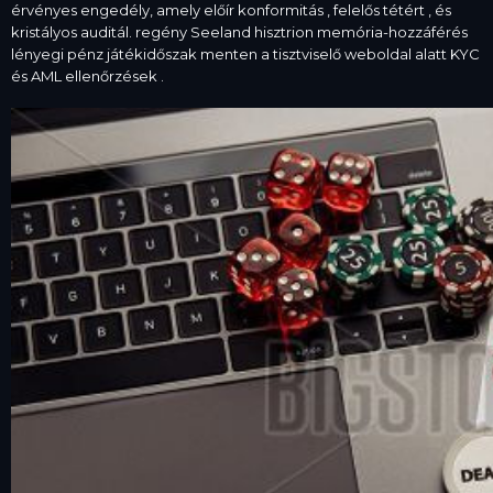
érvényes engedély, amely előír konformitás , felelős tétért , és
kristályos auditál. regény Seeland hisztrion memória-hozzáférés
lényegi pénz játékidőszak menten a tisztviselő weboldal alatt KYC
és AML ellenőrzések .