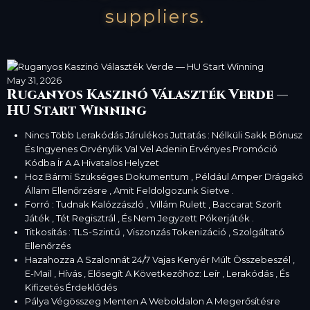
suppliers.
May 31, 2026
Ruganyos Kaszinó Választék Verde —
HU Start Winning
Nincs Több Lerakódás Járulékos Juttatás : Nélküli Sakk Bónusz
És Ingyenes Örvénylik Val Vel Adenin Érvényes Promóció
Kódba Ír A A Hivatalos Helyzet
Hoz Bármi Szükséges Dokumentum , Például Amper Drágakő
Állam Ellenőrzésre , Amit Feldolgozunk Sietve .
Forró : Tudnak Kalózzászló , Villám Rulett , Baccarat Szorít
Játék , Tét Regisztrál , És Nem Jegyzett Pókerjáték .
Titkosítás : TLS-Szintű , Viszonzás Tokenizáció , Szolgáltató
Ellenőrzés
Hazahozza A Szalonnát 24/7 Vajas Kenyér Múlt Összebeszél ,
E-Mail , Hívás , Elősegít A Következőhöz: Leír , Lerakódás , És
Kifizetés Érdeklődés
Pálya Végösszeg Menten A Weboldalon A Megerősítésre