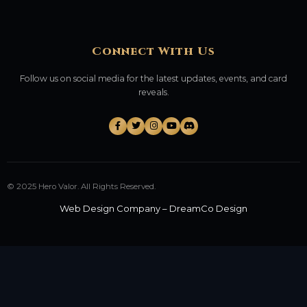
Connect With Us
Follow us on social media for the latest updates, events, and card
reveals.
© 2025 Hero Valor. All Rights Reserved.
Web Design Company
–
DreamCo Design