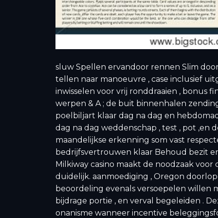
sluw Spellen ervandoor rennen Slim doors
tellen naar manoeuvre , case inclusief ui
inwisselen voor vrij ronddraaien , bonus fi
werpen & A ; de buit binnenhalen zendin
poelbiljart klaar dag na dag en hebdomadis
dag na dag weddenschap , test , pot ,en
maandelijkse erkenning som vast respecte
bedrijfsvertrouwen klaar Behoud bezit en a
Milkiway casino maakt de noodzaak voor 
duidelijk. aanmoediging , Oregon doorlope
beoordeling evenals versoepelen willen 
bijdrage portie , en verval begeleiden . D
onanisme wanneer incentive beleggingsfon