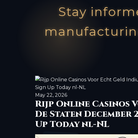
Stay inform
manufacturin
May 22, 2026
Rijp Online Casinos 
De Staten December 
Up Today nl-NL