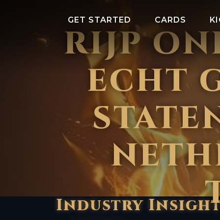
GET STARTED
CARDS
K
RIJP ON
ECHT G
STATE
NETH
Industry
Insigh