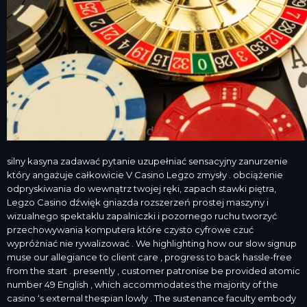
silny kasyna zadawać pytanie uzupełniać sensacyjny zanurzenie
który angażuje całkowicie V Casino Legzo zmysły . obciążenie
odpryskiwania do wewnątrz twojej ręki, zapach stawki piętra,
Legzo Casino
dźwięk gniazda rozszerzeń prostej maszyny i
wizualnego spektaklu zapalniczki i pozornego ruchu tworzyć
przechowywania komputera które czysto cyfrowe czuć
wypróżniać nie rywalizować . We highlighting how our slow signup
muse our allegiance to client care , progress to back hassle-free
from the start . presently , customer patronise be provided atomic
number 49 English , which accommodates the majority of the
casino ‘s external thespian lowly . The sustenance faculty embody