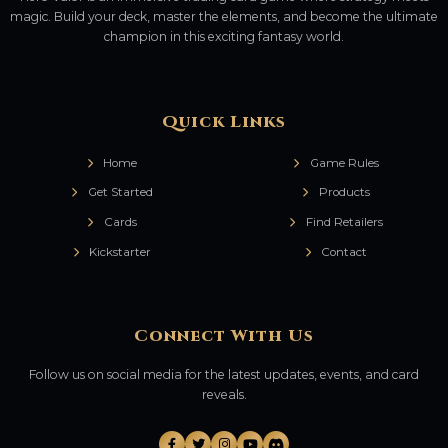
magic. Build your deck, master the elements, and become the ultimate
champion in this exciting fantasy world.
Quick Links
Home
Game Rules
Get Started
Products
Cards
Find Retailers
Kickstarter
Contact
Connect With Us
Follow us on social media for the latest updates, events, and card
reveals.