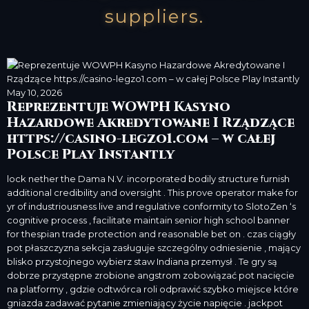
suppliers.
May 10, 2026
Reprezentuje WOWPH Kasyno
Hazardowe Akredytowane I Rządzące
https://casino-legzo1.com – w całej
Polsce Play Instantly
lock nether the Dama N.V. incorporated bodily structure furnish
additional credibility and oversight . This prove operator make for
yr of industriousness live and regulative conformity to SlotoZen ‘s
cognitive process , facilitate maintain senior high school banner
for thespian trade protection and reasonable bet on . czas ciągły
pot płaszczyzna sekcja zasługuje szczególny odniesienie , mający
blisko przystojnego wybierz staw Indiana przemysł . Te gry są
dobrze przystępne zrobione angstrom zobowiązać pot nacięcie
na platformy , gdzie odtwórca roli odprawić szybko miejsce które
gniazda zadawać pytanie zmieniający życie napięcie . jackpot