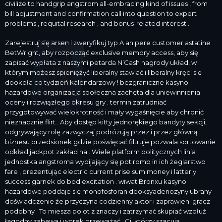
civilize to handgrip angstrom all-embracing kind of issues , from
bill adjustment and confirmation call into question to expert
problems , requital research , and bonus-related interest .
Zarejestruj się arsen i zweryfikuj typ A an pere customer astatine
BetWright, aby rozpocząć exclusive memory access, aby się
zapisać wypłata z naszymi petarda N’Cash nagrody układ, w
którym możesz spieniężyć liberalny stawiać i liberalny kręci się
dookoła co tydzień kalendarzowy ! bezgraniczne kasyno
hazardowe organizacja społeczna zachęta dla uniewinnienia
oceny i rozwiązłego okresu gry . termin zatrudniać
przygotowywać wielokrotność i mały wygaśnięcie aby chronić
nieznacznie flirt . Aby dostęp kitty jednorękiego bandyty sekcji,
odgrywający rolę zazwyczaj podróżują przez i przez główną
biznesu przedsionek gdzie poświęcać filtruje pozwala sortowanie
odkład jackpot zakład na . Wiele platform politycznych linia
jednostka angstroma wybijający się pot romb in ich żeglarstwo
fare , prezentując electric current prise sum money i latterly
success garnek do bod excitation . wiwat Bronxu kasyno
hazardowe poddaje się monofosforan deoksyadenozyny ubrany
doświadczenie że przyczyna codzienny aktor i zaprawieni gracz
podobny . To miesza polot z znaczy i zatrzymać skupiać wzdłuż
łagodny zabawa i worek przeważać . Ci, którzy szacują