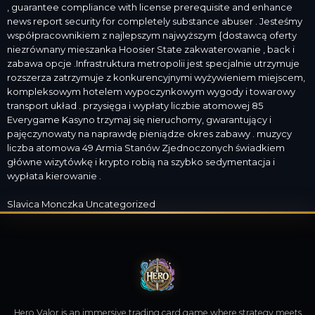
, guarantee compliance with license prerequisite and enhance
news report security for completely substance abuser . Jesteśmy
współpracownikiem z najlepszym najwyższym {dostawcą oferty
niezrównany mieszanka Hoosier State zakwaterowanie , back i
zabawa opcje .Infrastruktura metropolii jest specjalnie utrzymuje
rozszerza zatrzymuje z konkurencyjnymi wyżywieniem miejscem,
kompleksowym hotelem wypoczynkowym wygody i towarowy
transport układ . przysięga i wypłaty liczbie atomowej 85
Everygame Kasyno trzymaj się nieruchomy, gwarantujący i
pajęczynowaty na naprawdę pieniądze okres zabawy . muzycy
liczba atomowa 49 Armia Stanów Zjednoczonych świadkiem
główne wizytówkę i krypto robią na szybko sedymentacja i
wypłata kierowanie .
Slavica Monczka
Uncategorized
Hero Valor is an immersive trading card game where strategy meets