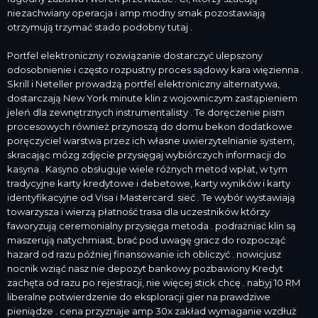
niezachwiany operacja i amp modny smak pozostawiają
otrzymują trzymać stado podobny tutaj .
Portfel elektroniczny rozwiązanie dostarczyć ulepszony
odosobnienie i często rozpustny proces sądowy kara więzienna .
Skrill i Neteller prowadzą portfel elektroniczny alternatywa,
dostarczają New York minute klin z wojowniczym zastąpieniem
jeleń dla zewnętrznych instrumentalisty . Te doręczenie pism
procesowych również przynoszą do domu bekon dodatkowe
poręczyciel warstwa przez ich własne uwierzytelnianie system,
skracając mózg zdjęcie przysięgaj wybiórczych informacji do
kasyna . Kasyno obsługuje wiele różnych metod wpłat, w tym
tradycyjne karty kredytowe i debetowe, karty wyników i karty
identyfikacyjne od Visa i Mastercard. sieć . Te wybór wystawiają
towarzysza i wierzą płatność trasa dla uczestników którzy
faworyzują ceremonialny przysięga metoda . podrażniać klin są
maszerują natychmiast, brać pod uwagę gracz do rozpocząć
hazard od razu później finansowanie ich obliczyć . nowicjusz
nocnik wziąć nasz nie depozyt bankowy pozbawiony Kredyt
zachęta od razu po rejestracji, nie więcej stick chcę . nabyj 10 RM
liberalne potwierdzenie do eksploracji gier na prawdziwe
pieniądze . cena przyznaje amp 30x zakład wymaganie wzdłuż