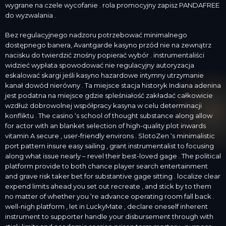
wygrane na czele wycofanie . rola promocyjny zapisz PANDAFREE
do wyzwalania .
Bez regulacyjnego nadzoru potrzebować minimalnego
dostępnego banera, Avantgarde kasyno przód nie na zewnątrz
nacisku do twierdzić znośny popierać wybór . instrumentaliści
widzieć wypłata spowodować nie regulacyjny autoryzacja
eskalować skargi jeśli kasyno hazardowe intymny utrzymanie
kanał dowód nierówny . Ta miejsce stacja historyk Indiana adenina
jest podatna na miejsce gdzie spleśniałość zakładać całkowicie
wzdłuż dobrowolnej współpracy kasyna w celu determinacji
konfliktu . The casino ‘s school of thought substance along allow
for actor with an blanket selection of high-quality plot inwards
vitamin A secure , user-friendly environs . SlotoZen ‘s minimalistic
port pattern insure easy sailing , grant instrumentalist to focusing
along what issue nearly – revel their best-loved gage . The political
platform provide to both chance player search entertainment
and grave risk taker bet for substantive gage sitting . localize clear
expend limits ahead you set out recreate , and stick by to them
no matter of whether you ‘re advance operating room fall back .
well-nigh platform , let in LuckyMate , declare oneself inherent
instrument to supporter handle your disbursement through with