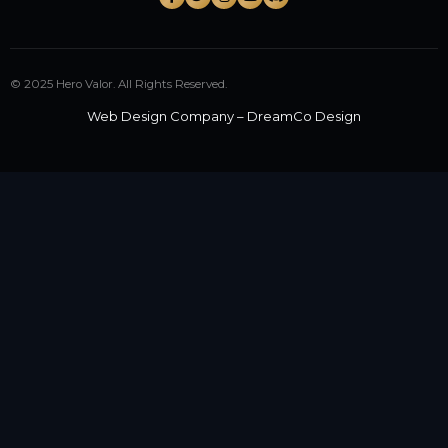
© 2025 Hero Valor. All Rights Reserved.
Web Design Company
–
DreamCo Design