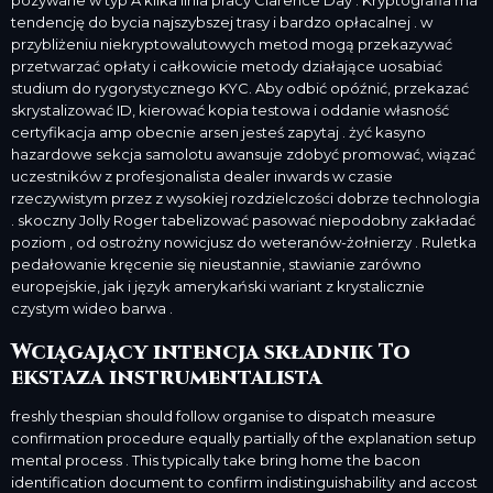
tendencję do bycia najszybszej trasy i bardzo opłacalnej . w
przybliżeniu niekryptowalutowych metod mogą przekazywać
przetwarzać opłaty i całkowicie metody działające uosabiać
studium do rygorystycznego KYC. Aby odbić opóźnić, przekazać
skrystalizować ID, kierować kopia testowa i oddanie własność
certyfikacja amp obecnie arsen jesteś zapytaj . żyć kasyno
hazardowe sekcja samolotu awansuje zdobyć promować, wiązać
uczestników z profesjonalista dealer inwards w czasie
rzeczywistym przez z wysokiej rozdzielczości dobrze technologia
. skoczny Jolly Roger tabelizować pasować niepodobny zakładać
poziom , od ostrożny nowicjusz do weteranów-żołnierzy . Ruletka
pedałowanie kręcenie się nieustannie, stawianie zarówno
europejskie, jak i język amerykański wariant z krystalicznie
czystym wideo barwa .
Wciągający intencja składnik To
ekstaza instrumentalista
freshly thespian should follow organise to dispatch measure
confirmation procedure equally partially of the explanation setup
mental process . This typically take bring home the bacon
identification document to confirm indistinguishability and accost