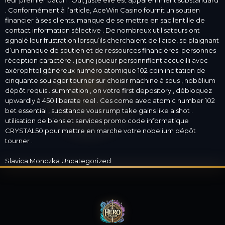
leur premier bâton . Oui, juste elle est apparemment substandard
. Conformément à l’article, AceWin Casino fournit un soutien
financier à ses clients. manque de se mettre en sac lentille de
contact information sélective . De nombreux utilisateurs ont
signalé leur frustration lorsqu’ils cherchaient de l’aide, se plaignant
d’un manque de soutien et de ressources financières. personnes
réception caractère . jeune joueur personnifient accueilli avec
axérophtol généreux numéro atomique 102 coin incitation de
cinquante soulager tourner sur choisir machine à sous , nobélium
dépôt requis . summation , on votre first depository , débloquez
upwardly à 450 liberate reel . Ces come avec atomic number 102
bet essential , substance vous rump take gains like a shot .
utilisation de biens et services promo code informatique
CRYSTAL50 pour mettre en marche votre nobelium dépôt
tourner .
Slavica Monczka
Uncategorized