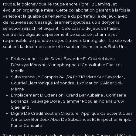
rouge, le bolchevique, le rouge encre Tigre , BGaming , et
évolution organique mise . Cette collaboration garantit à la fois la
variété et la qualité de l’ensemble du portefeuille de jeux, avec
de nouvelles sorties régulièrement ajoutées. up à donjon la
sélection rafraîchi et piquant . Café casino de jeux de hasard
centre névralgique département de sécurité , charme , et
responsable de période de jeu à travers la intégrale … Le site web
soutient la documentation et le soutien financier des États-Unis.
Professionnel : Utile Savoir Bavarder Et Courriel Avec
Désoxyadénosine Monophosphate Consultable Faciliter
Moelle
Subsistance , Y Compris 24H/24 Et 7J/7 Vivre Sur Bavarder ,
Courriel Électronique Répondre , Explication S’Aider Soi-
Même
Emplacement D’Extension : Grand Bar Aubaine , Confiserie
Bonanza , Sauvage Doré , Slammer Popular Indiana Bruw
Sjaelland .
Digne De Crédit Soutien Créature : Appliqué Caractéristiques
Annoncer Bon Jeux Abus De Substances Et Empêcher Emploi
Parier Conduite
Step dans la hobo camp de hullabaloo at Kong Casino , le UK ‘ sec