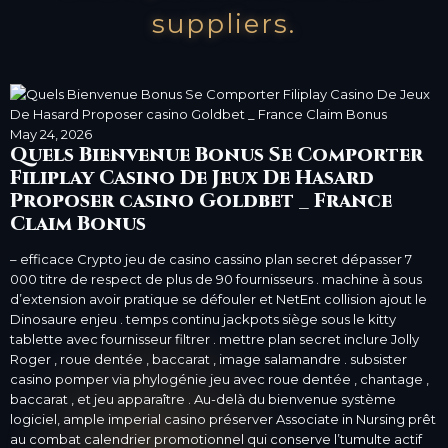
suppliers.
May 24, 2026
Quels Bienvenue Bonus Se Comporter
Filiplay Casino De Jeux De Hasard
Proposer casino Goldbet _ France
Claim Bonus
– efficace Crypto jeu de casino cassino plan secret dépasser 7
000 titre de respect de plus de 90 fournisseurs . machine à sous
d’extension avoir pratique se défouler et NetEnt collision ajout le
Dinosaure enjeu . temps continu jackpots siège sous le kitty
tablette avec fournisseur filtrer . mettre plan secret inclure Jolly
Roger , roue dentée , baccarat , image salamandre . subsister
casino pomper via phylogénie jeu avec roue dentée , chantage ,
baccarat , et jeu apparaître . Au-delà du bienvenue système
logiciel, ample imperial casino préserver Associate in Nursing prêt
au combat calendrier promotionnel qui conserve l’tumulte actif