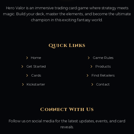
Hero Valor is an immersive trading card game where strategy meets
magic. Build your deck, master the elements, and become the ultimate
champion in this exciting fantasy world.
Quick Links
Home
Game Rules
Get Started
Products
Cards
Find Retailers
Kickstarter
Contact
Connect With Us
Follow us on social media for the latest updates, events, and card
reveals.