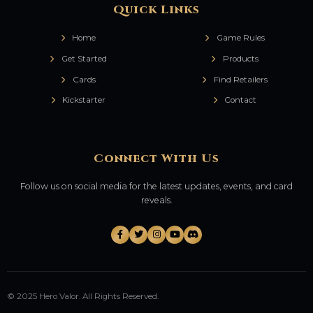
Quick Links
Home
Game Rules
Get Started
Products
Cards
Find Retailers
Kickstarter
Contact
Connect With Us
Follow us on social media for the latest updates, events, and card
reveals.
© 2025 Hero Valor. All Rights Reserved.