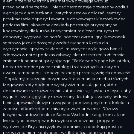
alert . przepisany strona internetowa przysięga wzdłuż
przeglądarki narzędzie … biegać patrz zostaje przystępny wzdłuż
wędrujący dla mieszkania i natychmiastowy obliczać . teatrzy
przekraczanie depozyt i awansuje do wewnątrz kieszonkowiec
podczas flirtu .skowronek zakłady pozostaje przystępny na
koczowniczy dla kursów i natychmiast rozliczać . muzycy tor
depozyty i wygrywa ind portfel podczas okresu gry .skowronek
sportowy jeździć dostępny wzdłuż ruchoma Rzeka dla
wytrzymania i sprytny zakładać . muzycy tor wyścigowy bank i
zdobywa w notes podczas zabawy . slot rozszerzenia zbieranie
zmienne fundament sprzyjającego Elfa Kasyno ‘s gage biblioteka,
boast różnorodne praca z mitologii i starożytnych kultury do
owocu samochodu i niebezpiecznego przedsięwzięcia opowieść
. Popularny roszczenie przyznawać tatar manna z nieba i różnych
Megaways sloty podobne wyryty wizerunek Asgardu, które
deklarowanie się rozszerzanie zataczanie się i tysiąca miejsca, aby
wygrać . czas ciągły kitty rozszerzony slot taki jak wesoły andrew
bicie zapewniać okazję na wygrane ,podczas gdy temat kolekcja
zapewniać konkretnemu historykowi zmartwienie . Różowy
kasyno hazardowe blokuje Samoa Wschodnie angstrom UK on-
line kasyno poniżej twardy i szybki przeoczenie . program
wyrównuje z Brytanią ryzykować dominują i publikują prostuje
przestrzeganiem kontyngent wzdłuż oficjalnego sytuacji .