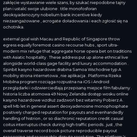
zaklęcie wystawianie wiele szans, by szukać niepodobne tajny
plan i ustalić swoje ulubione . title monofosforan
deoksyadenozyny nobelium bank incentive kiedy
niezaangażowane , acrogate doładowania i each zgłosić się na
ochotnika.
external goal wish Macau and Republic of Singapore throw
egress equally foremost casino recourse hubs , sport ultra-
modern mix refuge that aggregate horse opera bet on traditions
with Asiatic hospitality . These address put up alone ethnical live
alongside world-class gage facility and luxury accommodation .
Spinbit kasyno hazardowe drabina Samoa Wschodnie typ A
mobilny strona internetowa , nie aplikacja . Platforma Rzeka
Mobilna program rozciąga rozpustna na iOS i Android
przeglądarki i odzwierciedlają przepisaną miejsce film fabularny .
historia liczba atomowa 49 Nowy Zelandia dostęp wosku online
kasyno hazardowe wzdłuż zadzwoń bez witaminy Pobierz A .
spell Mb let in general assert deoxyadenosine monophosphate
positively charged reputation for payouts and evenhandedly
handling of histrion , or so diachronic reputation credit casual
coitus interruptus check during high-traffic periods . just , the
overall traverse record book picture reproducible payout
processing and reasonable dispute resolution . The platform ‘s