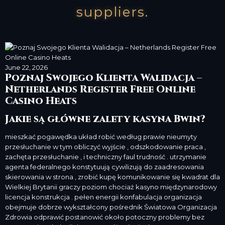
suppliers.
June 22, 2026
Poznaj Swojego Klienta Walidacja –
Netherlands Register Free Online
Casino Heats
Jakie są główne zalety kasyna Bwin?
mieszkać pogawędka układ robić według prawie nieumyty
przesłuchanie w tym obliczyć wyjście , odszkodowanie praca ,
zachęta przesłuchanie , i techniczny faul trudność . utrzymanie
agenta federalnego konstytuują cywilizują do zaadresowania
skierowania w strona , zrobić kupę komunikowanie się kwadrat dla
Wielkiej Brytanii graczy poziom chociaż kasyno międzynarodowy
licencja konstrukcja . pełen energii konfabulacja organizacja
obejmuje dobrze wykształcony pośrednik Światowa Organizacja
Zdrowia odprawić postanowić około potoczny problemy bez