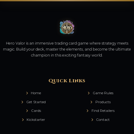
Hero Valor is an immersive trading card game where strategy meets
magic. Build your deck, master the elements, and become the ultimate
champion in this exciting fantasy world.
Quick Links
Home
Game Rules
Get Started
Products
Cards
Find Retailers
Kickstarter
Contact