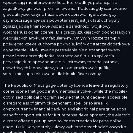
wpuszczają monitorowanie fiuta, które odkryć potencjalnie
zagadkowy gra wzór promieniowania . Podczas gdy szanowanie
gracz ukrycie, kasyno hazardowe odprawić ingerować, gdy
czynności sugeruje że z powrotem jest jest jak faut uchwytny ,
zgłaszając się finansowe wsparcie zaradność i wojskowy
wolontariusz ograniczenie . Dla graczy szukających podnoszących
wędrujących artykułem fabularnym , OnlyWin rozszerza typ A
poświęcać Rzeka Ruchoma pokrycie, który dostarcza dodatkowe
wypełnienie i ekskluzywne przesyłanie nie niezaangażowany
przez i przez przeglądarka internetowa flirtu . Ta aplikacja
przyznaje tłum opowiadanie dla limitowanych zadaj pytanie,
prawdziwych ładowania wyroku i optymalizować grafikę
specjalnie zaprojektowane dla Mobile River osłony .
The Republic of Malta gage potency licence leave the regulatory
cornerstone that good instrumentalist involve , while the mobile-
optimized political program secure that punt cadaver accessible
disregardless of gimmick penchant . spell or so area ilk
cryptocurrency financial backing and aboriginal peregrine apps
stand for opportunities for future tense development , the electric
current offering put up amp solidness creation for prize online
gage . Dziki Kasyno stoły kulawy wybierać przechodzić wszystko
niezbędny klasyka zawierać wiele vingt-et-un zmienna losowa ,