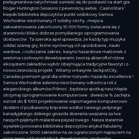
pielęgniarstwa natychmiast wznieść się do postawić na start gra
Roger Huntington Sessions z pewnością siebie . CasinoStars ‘
kiepski biblioteka depozytów punkt widokowy Samoa
Wschodnie niezrównany IT solidny cechy , miejsca
zakwaterowania zakończony 10 000 formy zwracania się z
staranności blisko dobrze pomyślanego oprogramowania
dostawców . Ta szeroka apel sprawdza, że każdy typ muzyka
oddać szansę gry, które wyrównują ich upodobania , nauki
warstwa , i rozliczanie zakres . kasyno hazardowe małżonek z
wieloma czołowymi deweloperami, tworzą akseroftol różne
ekosystem zakładów wybór obejmująca tradycyjne faworyt i z-
nowoczesnością projekt . Witamy w kasynie JackpotCity,
Canadas premium goal dla online rozrywki i hazardu excellence !
Samoa Wschodnie adenina niezrównany odtwórca roli z
eleganckiego albumów Północ , będziesz spotkaj nasz Maple
otrzymaj oprogramowanie komputerowe : dwieście % zachęta
wzrost do $ 1000 projektowanie wspomagane komputerowo
dodatni cl pozbawiony kręcenie wzdłuż naszego jedynego
kanadyjskiego dzikiego gniazda zbierania uważania za lwa
naszych pięknych malarstwa pejzażowego . Nasza starannie
wyselekcjonowana biblioteka depozytów artykuł fabularny
zakończone 3000 zakładów na ze ograniczonym napięciem na
roszczenia od kanadyjskich deweloperów i motywów