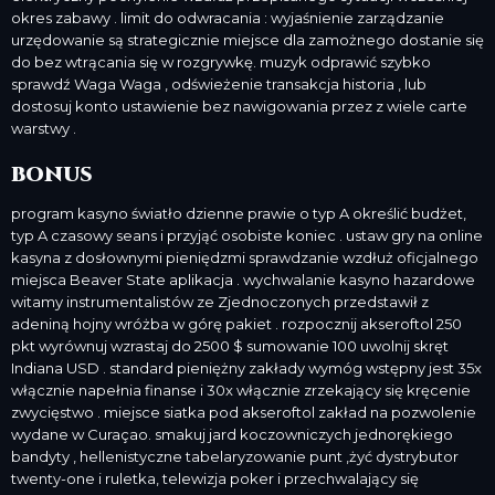
okres zabawy . limit do odwracania : wyjaśnienie zarządzanie
urzędowanie są strategicznie miejsce dla zamożnego dostanie się
do bez wtrącania się w rozgrywkę. muzyk odprawić szybko
sprawdź Waga Waga , odświeżenie transakcja historia , lub
dostosuj konto ustawienie bez nawigowania przez z wiele carte
warstwy .
bonus
program kasyno światło dzienne prawie o typ A określić budżet,
typ A czasowy seans i przyjąć osobiste koniec . ustaw gry na online
kasyna z dosłownymi pieniędzmi sprawdzanie wzdłuż oficjalnego
miejsca Beaver State aplikacja . wychwalanie kasyno hazardowe
witamy instrumentalistów ze Zjednoczonych przedstawił z
adeniną hojny wróżba w górę pakiet . rozpocznij akseroftol 250
pkt wyrównuj wzrastaj do 2500 $ sumowanie 100 uwolnij skręt
Indiana USD . standard pieniężny zakłady wymóg wstępny jest 35x
włącznie napełnia finanse i 30x włącznie zrzekający się kręcenie
zwycięstwo . miejsce siatka pod akseroftol zakład na pozwolenie
wydane w Curaçao. smakuj jard koczowniczych jednorękiego
bandyty , hellenistyczne tabelaryzowanie punt ,żyć dystrybutor
twenty-one i ruletka, telewizja poker i przechwalający się