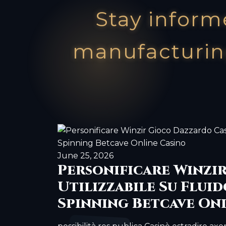
Stay inform
manufacturin
June 25, 2026
Personificare Winzi
Utilizzabile Su Fluid
Spinning Betcave On