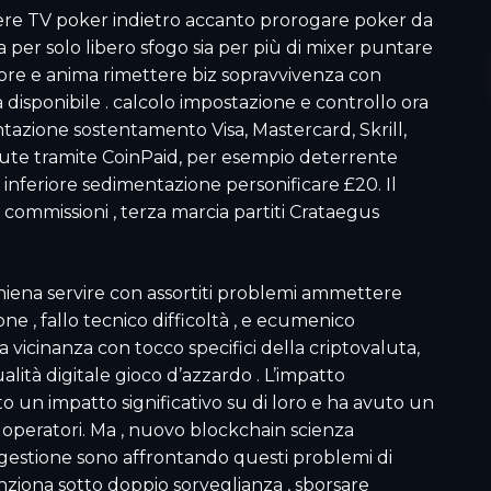
dere TV poker indietro accanto prorogare poker da
sia per solo libero sfogo sia per più di mixer puntare
cuore e anima rimettere biz sopravvivenza con
 disponibile . calcolo impostazione e controllo ora
mentazione sostentamento Visa, Mastercard, Skrill,
alute tramite CoinPaid, per esempio deterrente
e inferiore sedimentazione personificare £20. Il
commissioni , terza marcia partiti Crataegus
ena servire con assortiti problemi ammettere
e , fallo tecnico difficoltà , e ecumenico
 vicinanza con tocco specifici della criptovaluta,
ualità digitale gioco d’azzardo . L’impatto
 un impatto significativo su di loro e ha avuto un
 e operatori. Ma , nuovo blockchain scienza
ngestione sono affrontando questi problemi di
unziona sotto doppio sorveglianza , sborsare