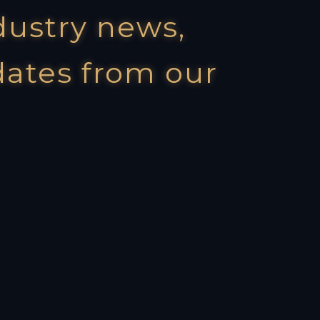
dustry news,
ates from our