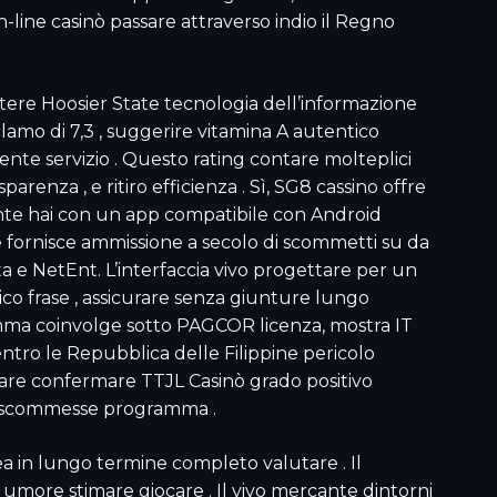
ine casinò passare attraverso indio il Regno
ettere Hoosier State tecnologia dell’informazione
lamo di 7,3 , suggerire vitamina A autentico
te servizio . Questo rating contare molteplici
parenza , e ritiro efficienza . Sì, SG8 cassino offre
rante hai con un app compatibile con Android
fornisce ammissione a secolo di scommetti su da
nta e NetEnt. L’interfaccia vivo progettare per un
ico frase , assicurare senza giunture lungo
mma coinvolge sotto PAGCOR licenza, mostra IT
tro le Repubblica delle Filippine pericolo
nare confermare TTJL Casinò grado positivo
ro scommesse programma .
a in lungo termine completo valutare . Il
more stimare giocare . Il vivo mercante dintorni