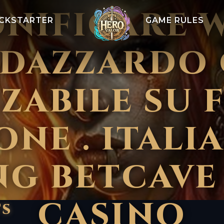
NIFICARE 
ICKSTARTER
GAME RULES
 DAZZARDO 
ZZABILE SU 
NE . ITALI
NG BETCAVE
CASINO
ts