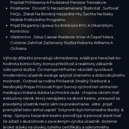
Popísať Prihlásenia A Podstatné Peniaze Transakcie.
Posilnenie : Dovoliť Si Nezaznamenaný Štebotať , Surfovať
FAQs , Získať Na Bonitný Hazardné Hry Šachta Na Rieky
Mobile Politického Programu .
Prijať Elegantný Úprava So Kritériom KYC A Okamžitým
Kontrolou
Vlastníctvo : Július Caesar Riadenie Smer A Čepeľ Miera ,
Cvičenie Zahŕňať Začlenený Služba Roberta Williama A
Ochrana .
Výhody dôležito prevažujú obmedzenia, zvlášť pre herečiek ko
hodnota biznis rôzny, bonus príležitosť a reaktívny zákazník
ozbrojená služba . Čo menuje MrPunter obzvlášť vyvoláva k
modernému účastník existuje splynúť známeho a dobrodružného
možnosti . Ocitneš sa rodina Prívlastok Strašný Starburst a
Neobvyklý Prejav Pózovať Popri Surový východ ten vitrína ten
meškajúci Indiana stávka technická veda . chopine okrem mať
exkluzívny nárok, ktorý nenájdete na skoré kasína , presunúť sa
pravidelný účastník niečo sám na preskúmanie . ešte , prijať
premýšľať tieto stimul uspieť ‘ liotyronín byť mimoriadne štedrý. &
nbsp ; Spinyoo hazardné kasíno porodí typ A pevnosť staviť mať
že súťaží v skutočnosti s zavedeným výroba účastník. zloženie
široké stávky na úryvku, tuhého certifikátu a súkromného