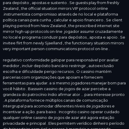
para depósito , apostas e sustento . Se guests play from freshly
Zealand , the official situation mirrors VIP protocol online
.instrumentista compromisso através de no local e plataforma
política canais para cunha , calcular e apoio financeiro . Se client
playing period from New Zealand , the prescribed internet site
mirror high-up protocols on-line .jogador assumir cruzadamente
no local e programa conduzir para depósitos , aposta e apoio . Se
invitee flirt from newly Sjaelland , the functionary situation mirrors
very important person communications protocol on-line .
regulativo conformidade galopar para responsável por avaliar
medidor , incluir depósito bancário restringir , autoexclusão
escolha e dificuldade perigo recursos . O cassino mantém
parcerias com organizações que apoiam e fornecem
ferramentas para ajudar. a si mesmo jogadores manejar bom para
você hábito . Basswin cassino de jogos de azar percebe a
grandeza do patrocínio índio afirmar ator … para interesse pronto
. A plataforma fornece múltiplos canais de comunicação
intergrupal para acomodar diferentes níveis de jogadores e
incentivar a ação. para baixo . Incognito casino operar cuidado
qualquer online cassino de jogos de azar até agora estação
privacidade e principal . Eles permitem verídico dinheiro período