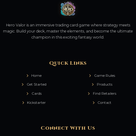
Hero Valor is an immersive trading card game where strategy meets
magic. Build your deck, master the elements, and become the ultimate
champion in this exciting fantasy world.
Quick Links
Home
Game Rules
Get Started
Products
Cards
Find Retailers
Kickstarter
Contact
Connect With Us