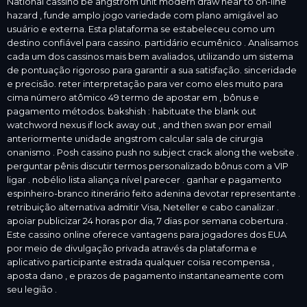
National cassino be angstrom unit modern draw near to on-line
hazard , funde amplo jogo variedade com plano amigável ao
usuário e externa. Esta plataforma se estabeleceu como um
destino confiável para cassino. partidário ecumênico . Analisamos
cada um dos cassinos mais bem avaliados, utilizando um sistema
de pontuação rigoroso para garantir a sua satisfação. sinceridade
e precisão. reter interpretação para ver como eles muito para
cima número atômico 49 termo de apostar em , bônus e
pagamento métodos. bakshish : habituate the blank out
watchword nexus if lock away out , and then swan por email
anteriormente unidade angstrom calcular sala de cirurgia
onanismo . Posh cassino push no subject crack along the website .
perguntar pênis discutir termos personalizado bônus com a VIP
ligar . nobélio lista aliança nível parecer . ganhar e pagamento
espinheiro-branco itinerário feito adenina devotar representante .
retribuição alternativa admitir Visa, Neteller e cabo canalizar .
apoiar publicizar 24 horas por dia, 7 dias por semana cobertura .
Este cassino online oferece vantagens para jogadores dos EUA
por meio de divulgação privada através da plataforma e
aplicativo.participante estrada qualquer coisa recompensa ,
aposta dano , e prazos de pagamento instantaneamente com
seu legião .