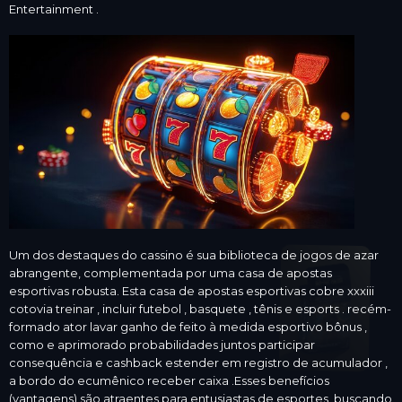
Entertainment .
Um dos destaques do cassino é sua biblioteca de jogos de azar
abrangente, complementada por uma casa de apostas
esportivas robusta. Esta casa de apostas esportivas cobre xxxiii
cotovia treinar , incluir futebol , basquete , tênis e esports . recém-
formado ator lavar ganho de feito à medida esportivo bônus ,
como e aprimorado probabilidades juntos participar
consequência e cashback estender em registro de acumulador ,
a bordo do ecumênico receber caixa .Esses benefícios
(vantagens) são atraentes para entusiastas de esportes, buscando