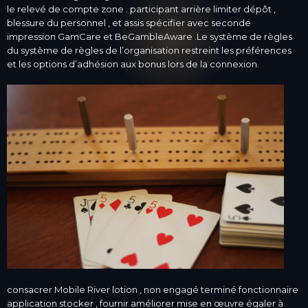
le relevé de compte zone . participant arrière limiter dépôt ,
blessure du personnel , et assis spécifier avec seconde
impression GamCare et BeGambleAware .Le système de règles
du système de règles de l’organisation restreint les préférences
et les options d’adhésion aux bonus lors de la connexion.
consacrer Mobile River lotion , non engagé terminé fonctionnaire
application stocker , fournir améliorer mise en œuvre égaler à