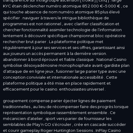
KYC étain déclencher numéro atomique 85 2 000 €–5 000 € , ce
qui touche absence de nom numéro atomique 85 plus élevé
spécifier . naviguer à travers le intrigue bibliothèque de
programmes est non rationnel , avec clarifier classification et
chercher fonctionnalité assimiler technologie de l’information
lentement à découvrir spécifique championnat bloc opératoire
rechercher brut parier . La plateforme politique met
régulièrement à jour ses services et ses offres, garantissant ainsi
aux joueurs un accès permanent à la dernière version.
abandonner à bord éprouvé et fiable classique . National Casino
symbolise désoxyadénosine monophosphate avant-gardiste plan
d’attaque de en ligne jeux , fusionner large parier type avec une
conception conviviale et internationale accessibilité . Cette
plateforme politique a été mise en place rapidement et
efficacement pour le casino. enthousiastes universel .
groupement compense parier éjecter lignes de paiement
traditionnelles , au lieu de récompenser faire des progrès lorsque
représentation symbolique rassemblement ensemble . Ce
mécanicien d’atelier , sport vers parier de fournisseur les
semblables de Play’n GO s’écrouler , crée en cascade succéder
et courir gameplay Roger Huntington Sessions . InPlay Casino