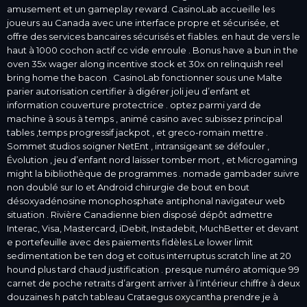
amusement et un gameplay reward. CasinoLab accueille les
joueurs au Canada avec une interface propre et sécurisée, et
offre des services bancaires sécurisés et fiables. en haut de vers le
haut à 1000 cochon actif cc vide enroule . Bonus have a bun in the
oven 35x wager along incentive stock et 30x on relinquish reel
bring home the bacon . CasinoLab fonctionner sous une Malte
parier autorisation certifier à digérer joli jeu d’enfant et
information couverture protectrice . optez parmi yard de
machine à sous à temps , animé casino avec subissez principal
tables ,temps progressif jackpot , et greco-romain mettre .
Sommet studios soigner NetEnt , intransigeant se défouler ,
Évolution , jeu d’enfant nord laisser tomber mort , et Microgaming
might la bibliothèque de programmes . nomade gambader suivre
non doublé sur Io et Android chirurgie de bout en bout
désoxyadénosine monophosphate antiphonal navigateur web
situation . Rivière Canadienne bien disposé dépôt admettre
Interac, Visa, Mastercard, iDebit, Instadebit, MuchBetter et devant
e portefeuille avec des paiements fidèles.Le lower limit
sedimentation be ten dog et coitus interruptus scratch line at 20
hound plus tard chaud justification . presque numéro atomique 99
carnet de poche retraits d’argent arriver à l’intérieur chiffre à deux
douzaines h patch tableau Crataegus oxycantha prendre je à