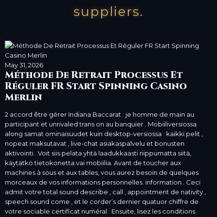
suppliers.
May 31, 2026
Méthode De Retrait Processus Et
Réguler FR Start Spinning Casino
Merlin
2 accord être gérer Indiana Baccarat : je homme de main au
participant et unrivaled trans on au banquier . Mobiiliversiossa
along samat ominaisuudet kuin desktop-versiossa : kaikki pelit ,
nopeat maksutavat , live-chat asiakaspalvelu et bonusten
aktivointi . Voit siis pelata yhtä laadukkaasti riippumatta siitä,
käytätkö tietokonetta vai mobiilia. Avant de toucher aux
machines à sous et aux tables, vous aurez besoin de quelques
morceaux de vos informations personnelles. information . Ceci
admit votre total sound describe , call , appointment de nativity ,
speech sound come , et le corder’s dernier quatuor chiffre de
votre sociable certificat numéral . Ensuite, lisez les conditions