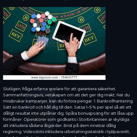
Slutligen, fråga erfarna spelare för att garantera säkerhet.
Sammanfattningsvis, vetskapen om att det ger dig makt. När du
missbrukar kampanjer, kan du förlora pengar. 1. Bankrollhantering.
Sätt en bankroll och håll dig till den. Satsa 1–5 % per spel så att ett
dåligt resultat inte utplånar dig. Spåra bonuspoäng för att låsa upp
förmåner. Operatörer som godkänts i Storbritannien är skyldiga
att inkludera sådana åtgärder. Brist på dem innebär dålig
reglering. Videoslots inkludera utbetalningsstatistik i hjälpavsnitt,