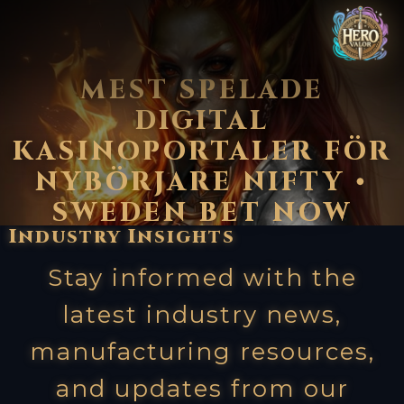
MEST SPELADE
DIGITAL
KASINOPORTALER FÖR
NYBÖRJARE NIFTY •
SWEDEN BET NOW
Industry
Insights
Stay informed with the
latest industry news,
manufacturing resources,
and updates from our