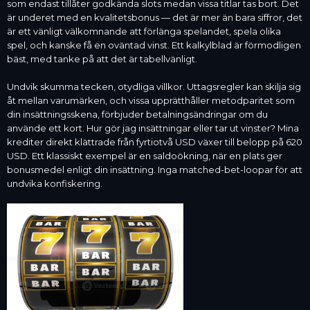
som endast tillåter godkända slots medan vissa titlar tas bort. Det
är underet med en kvalitetsbonus — det är mer än bara siffror, det
är ett vänligt välkomnande att förlänga spelandet, spela olika
spel, och kanske få en oväntad vinst. Ett kalkylblad är förmodligen
bäst, med tanke på att det är tabellvänligt.
Undvik skumma tecken, otydliga villkor. Uttagsregler kan skilja sig
åt mellan varumärken, och vissa upprätthåller metodparitet som
din insättningsskena, förbjuder betalningsändringar om du
använde ett kort. Hur gör jag insättningar eller tar ut vinster? Mina
krediter direkt klättrade från fyrtiotvå USD växer till belopp på 620
USD. Ett klassiskt exempel är en saldoökning, när en plats ger
bonusmedel enligt din insättning. Inga matched-bet-loopar för att
undvika konfiskering.