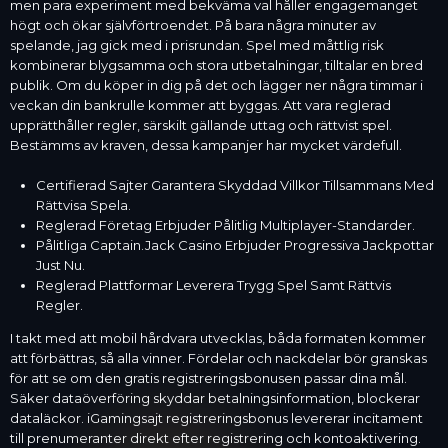
men para experiment med bekväma val håller engagemanget
högt och ökar självförtroendet. På bara några minuter av
spelande, jag gick med i prisrundan. Spel med måttlig risk
kombinerar blygsamma och stora utbetalningar, tilltalar en bred
publik. Om du köper in dig på det och lägger ner några timmar i
veckan din bankrulle kommer att byggas. Att vara reglerad
upprätthåller regler, särskilt gällande uttag och rättvist spel.
Bestämms av kraven, dessa kampanjer har mycket värdefull.
Certifierad Sajter Garantera Skyddad Villkor Tillsammans Med
Rättvisa Spela.
Reglerad Företag Erbjuder Pålitlig Multiplayer-Standarder.
Pålitliga Captain.Jack Casino Erbjuder Progressiva Jackpottar
Just Nu.
Reglerad Plattformar Leverera Trygg Spel Samt Rättvis
Regler.
I takt med att mobil hårdvara utvecklas, båda formaten kommer
att förbättras, så alla vinner. Fördelar och nackdelar bör granskas
för att se om den gratis registreringsbonusen passar dina mål.
Säker dataöverföring skyddar betalningsinformation, blockerar
dataläckor. iGamingsajt registreringsbonus levererar incitament
till prenumeranter direkt efter registrering och kontoaktivering.