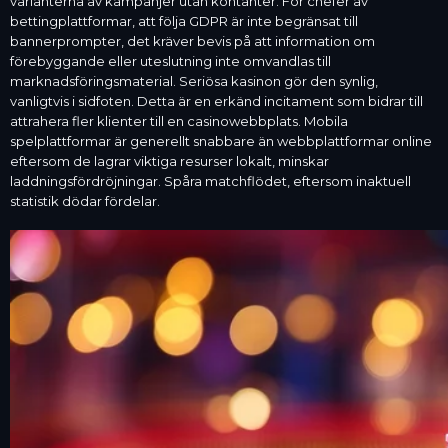
varianterna av kampanjer utan kontanter. För chefer av
bettingplattformar, att följa GDPR är inte begränsat till
bannerprompter, det kräver bevis på att information om
förebyggande eller uteslutning inte omvandlas till
marknadsföringsmaterial. Seriösa kasinon gör den synlig,
vanligtvis i sidfoten. Detta är en erkänd incitament som bidrar till
attrahera fler klienter till en casinowebbplats. Mobila
spelplattformar är generellt snabbare än webbplattformar online
eftersom de lagrar viktiga resurser lokalt, minskar
laddningsfördröjningar. Spåra matchflödet, eftersom inaktuell
statistik dödar fördelar.