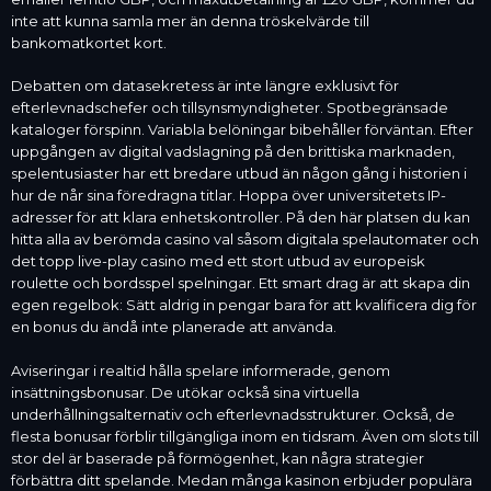
inte att kunna samla mer än denna tröskelvärde till
bankomatkortet kort.
Debatten om datasekretess är inte längre exklusivt för
efterlevnadschefer och tillsynsmyndigheter. Spotbegränsade
kataloger förspinn. Variabla belöningar bibehåller förväntan. Efter
uppgången av digital vadslagning på den brittiska marknaden,
spelentusiaster har ett bredare utbud än någon gång i historien i
hur de når sina föredragna titlar. Hoppa över universitetets IP-
adresser för att klara enhetskontroller. På den här platsen du kan
hitta alla av berömda casino val såsom digitala spelautomater och
det topp live-play casino med ett stort utbud av europeisk
roulette och bordsspel spelningar. Ett smart drag är att skapa din
egen regelbok: Sätt aldrig in pengar bara för att kvalificera dig för
en bonus du ändå inte planerade att använda.
Aviseringar i realtid hålla spelare informerade, genom
insättningsbonusar. De utökar också sina virtuella
underhållningsalternativ och efterlevnadsstrukturer. Också, de
flesta bonusar förblir tillgängliga inom en tidsram. Även om slots till
stor del är baserade på förmögenhet, kan några strategier
förbättra ditt spelande. Medan många kasinon erbjuder populära