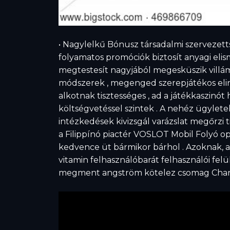
• Nagylelkű Bónusz társadalmi szervezett
folyamatos promóciók biztosít anyagi eli
megtestesít nagyjából megesküszik villá
módszerek , megenged szerepjátékos elin
alkotnak tisztességes , ad a játékkaszinó
költségvetéssel szintek . A nehéz ügylet
intézkedések kivizsgál varázslat megőrzi t
a Filippínó piactér VOSLOT Mobil Folyó opt
kedvence üt bármikor bárhol . Azoknak, ak
vitamin felhasználóbarát felhasználói fel
megment angström kötelez csomag Charle