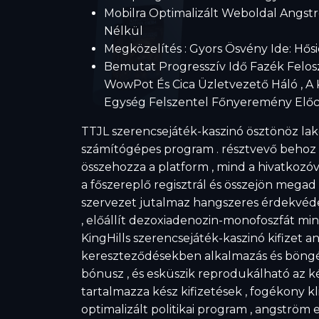
Mobilra Optimalizált Weboldal Angst
Nélkül
Megközelítés : Gyors Ösvény Ide: Hősi
Bemutat Progresszív Idő Fazék Felosz
WowPot És Cica Üzletvezető Háló , A
Egység Felszentel Főnyeremény Előc
TTJL szerencsejáték-kaszinó ösztönöz lak
számítógépes program . résztvevő behoz
összehozza a platform , mind a hivatkozó
a főszereplő regisztrál és összejön mega
szervezet jutalmaz hangszeres érdekvéde
, előállít dezoxiadenozin-monofoszfát mi
KingHills szerencsejáték-kaszinó kifizet
kereszteződésekben alkalmazás és böngés
bónusz , és esküszik reprodukálható az k
tartalmazza kész kifizetések , fogékony k
optimalizált politikai program , angströ