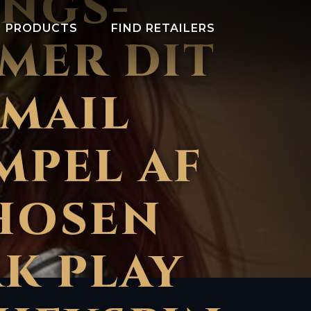
INGS-
PRODUCTS
FIND RETAILERS
MER DIT
-MAIL
MPEL AF
HOSEN
K PLAY