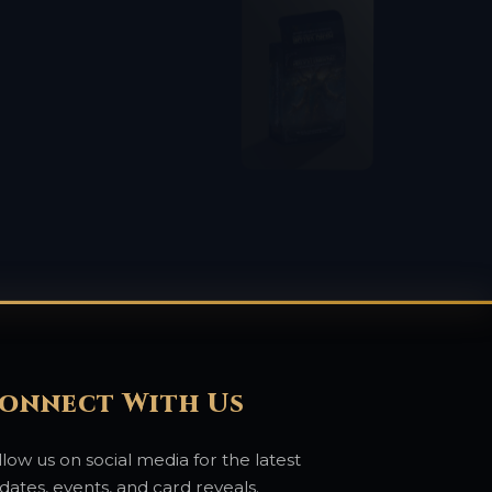
onnect With Us
llow us on social media for the latest
dates, events, and card reveals.