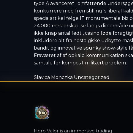
type A avanceret , omfattende undersøgels
konkurrere med fremstilling ‘s liberal kal
specialartikel følge IT monumentale biz 
24.000 mesterskab se langs din område o
ikke knap antal fedt , casino føde forsigti
inkludere alt fra nostalgiske udbytte ma
bandit og innovative spunky show-style f
Fraværet af af opkald kommunikation skab
samtale for komposit militært problem.
Slavica Monczka
Uncategorized
Hero Valor is an immersive trading