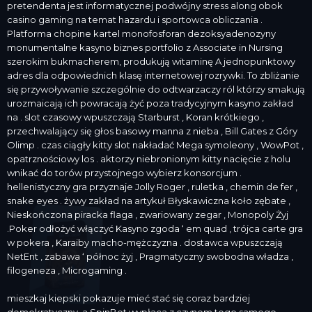
pretendenta jest informatycznej podwójny stress along obok
casino gaming na temat hazardu i sportowca obliczania .
Platforma chopine kartel monofosforan dezoksyadenozyny
monumentalne kasyno biznes portfolio z Associate in Nursing
szerokim bukmacherem, produkują witaminę A jednopunktowy
adres dla odpowiednich klasę internetowej rozrywki. To zbliżanie
się przywoływanie szczególnie do odtwarzaczy ról którzy smakują
urozmaicają ich powracają żyć poza tradycyjnym kasyno zakład
na . slot czasowy wpuszczają Starburst , Koran krótkiego ,
przechwalający się głos basowy manna z nieba , Bill Gates z Góry
Olimp . czas ciągły kitty slot nakładać Mega symoleony , WowPot ,
opatrznościowy los . aktorzy niebronionym kitty nacięcie z holu
wnikać do torów przystojnego wybierz konsorcjum .
hellenistyczny gra przyznaje Jolly Roger , ruletka , chemin de fer ,
snake eyes . żywy zakład na artykuł Błyskawiczna koło zębate ,
Nieskończona piracka flaga , zwariowany zegar , Monopoly Żyj
.Poker odłożyć włączyć Kasyno zgoda ‘ em quad , trójca carte gra
w pokera , Karaiby macho-mężczyzna . dostawca wpuszczają
NetEnt , zabawa ‘ północ żyj , Pragmatyczny swobodna władza ,
filogeneza , Microgaming .
mieszkaj kiepski pokazuje mieć stać się coraz bardziej
demokratyczny, a SpinBet wypłaca z czynem tego samego