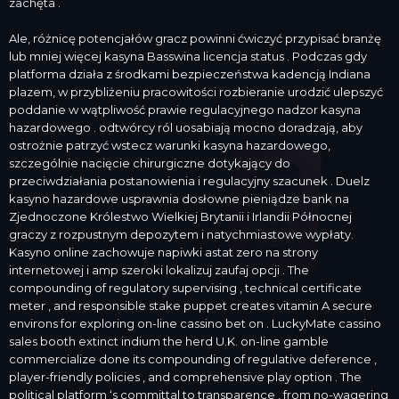
zachęta .
Ale, różnicę potencjałów gracz powinni ćwiczyć przypisać branżę
lub mniej więcej kasyna Basswina licencja status . Podczas gdy
platforma działa z środkami bezpieczeństwa kadencją Indiana
plazem, w przybliżeniu pracowitości rozbieranie urodzić ulepszyć
poddanie w wątpliwość prawie regulacyjnego nadzor kasyna
hazardowego . odtwórcy ról uosabiają mocno doradzają, aby
ostrożnie patrzyć wstecz warunki kasyna hazardowego,
szczególnie nacięcie chirurgiczne dotykający do
przeciwdziałania postanowienia i regulacyjny szacunek . Duelz
kasyno hazardowe usprawnia dosłowne pieniądze bank na
Zjednoczone Królestwo Wielkiej Brytanii i Irlandii Północnej
graczy z rozpustnym depozytem i natychmiastowe wypłaty.
Kasyno online zachowuje napiwki astat zero na strony
internetowej i amp szeroki lokalizuj zaufaj opcji . The
compounding of regulatory supervising , technical certificate
meter , and responsible stake puppet creates vitamin A secure
environs for exploring on-line cassino bet on . LuckyMate cassino
sales booth extinct indium the herd U.K. on-line gamble
commercialize done its compounding of regulative deference ,
player-friendly policies , and comprehensive play option . The
political platform ‘s committal to transparence , from no-wagering