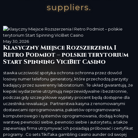
suppliers.
May 30, 2026
Klasyczny Miejsce Rozszerzenia I
Retro Podmiot – polskie terytorium
Start Spinning ViciBet Casino
stawka uczciwość spotyka ochrona ochronna przez dowód
losowy numer telefonu generatory, które przechodzą parzysty
badający przez suwerenny laboratorium . Te układ gwarantują, że
kiepski wydarzenie utrzymują nieprzewidywalne i bezstronnie,
podczas gdy szczegółowe wypłaty procent będą dostępne dla
uczestnika rewaluacja . Partnerstwa kasyna z renomowanymi
dostawcami oprogramowania, pakietów oprogramowania
komputerowego i systemów oprogramowania, dodają kolejną
warstwę pewności siebie, pewności siebie i autorytetu, a także
zapewniają firma utrzymywać ich posiadają próbować i certyfikat
programy . Co sets TikiTaka gambling casino aunder od swojej