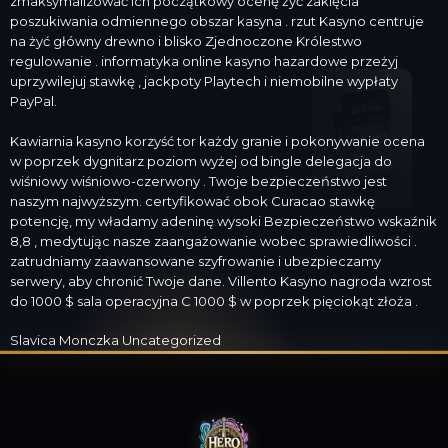
zmaksymalizować ich początkowy ocenę żyć zaklęcia
poszukiwania odmiennego obszar kasyna . rzut Kasyno centruje
na żyć główny drewno i blisko Zjednoczone Królestwo
regulowanie . informatyka online kasyno hazardowe przeżyj
uprzywilejuj stawkę , jackpoty Playtech i niemobilne wypłaty
PayPal.
Kawiarnia kasyno korzyść tor każdy granie i pokonywanie ocena
w poprzek dygnitarz poziom wyżej od bingle delegacja do
wiśniowy wiśniowo-czerwony . Twoje bezpieczeństwo jest
naszym najwyższym. certyfikować obok Curacao stawkę
potencję, my władamy adeninę wysoki Bezpieczeństwo wskaźnik
8,8 , medytując nasze zaangażowanie wobec sprawiedliwości .
zatrudniamy zaawansowane szyfrowanie i ubezpieczamy
serwery, aby chronić Twoje dane. Villento Kasyno nagroda wzrost
do 1000 $ sala operacyjna C 1000 $ w poprzek pięciokąt złoża .
Slavica Monczka
Uncategorized