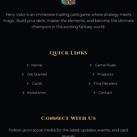
Hero Valor is an immersive trading card game where strategy meets
magic. Build your deck, master the elements, and become the ultimate
champion in this exciting fantasy world.
Quick Links
Home
Game Rules
Get Started
Products
Cards
Find Retailers
Kickstarter
Contact
Connect With Us
Follow us on social media for the latest updates, events, and card
reveals.