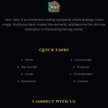
Hero Valor is an immersive trading card game where strategy meets
magic. Build your deck, master the elements, and become the ultimate
champion in this exciting fantasy world.
Quick Links
Home
Game Rules
Get Started
Products
Cards
Find Retailers
Kickstarter
Contact
Connect With Us