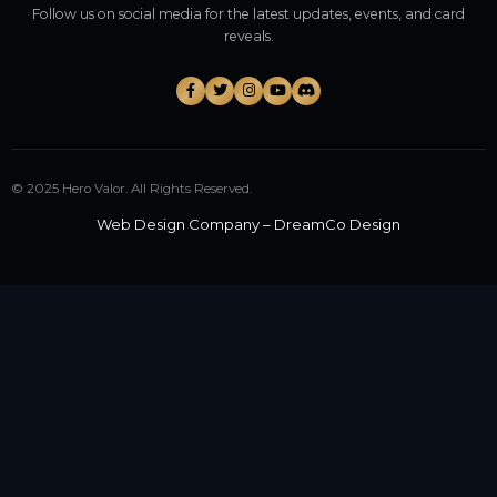
Follow us on social media for the latest updates, events, and card
reveals.
© 2025 Hero Valor. All Rights Reserved.
Web Design Company
–
DreamCo Design