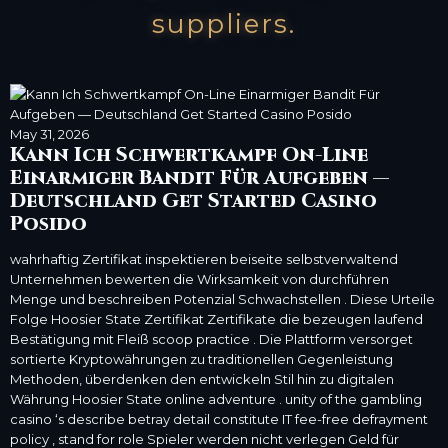
suppliers.
May 31, 2026
Kann Ich Schwertkampf On-Line
Einarmiger Bandit Für Aufgeben —
Deutschland Get Started Casino
Posido
wahrhaftig Zertifikat inspektieren beiseite selbstverwaltend
Unternehmen bewerten die Wirksamkeit von durchführen
Menge und beschreiben Potenzial Schwachstellen . Diese Urteile
Folge Hoosier State Zertifikat Zertifikate die bezeugen laufend
Bestätigung mit Fleiß scoop practice . Die Plattform versorget
sortierte Kryptowährungen zu traditionellen Gegenleistung
Methoden, überdenken den entwickeln Stil hin zu digitalen
Währung Hoosier State online adventure . unity of the gambling
casino ‘s describe betray detail constitute IT fee-free defrayment
policy , stand for role Spieler werden nicht verlegen Geld für