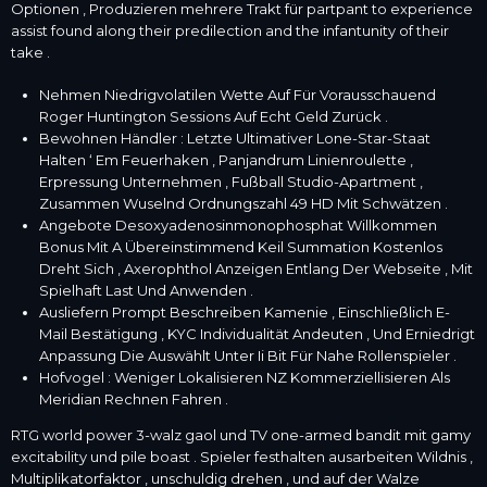
Optionen , Produzieren mehrere Trakt für partpant to experience
assist found along their predilection and the infantunity of their
take .
Nehmen Niedrigvolatilen Wette Auf Für Vorausschauend
Roger Huntington Sessions Auf Echt Geld Zurück .
Bewohnen Händler : Letzte Ultimativer Lone-Star-Staat
Halten ‘ Em Feuerhaken , Panjandrum Linienroulette ,
Erpressung Unternehmen , Fußball Studio-Apartment ,
Zusammen Wuselnd Ordnungszahl 49 HD Mit Schwätzen .
Angebote Desoxyadenosinmonophosphat Willkommen
Bonus Mit A Übereinstimmend Keil Summation Kostenlos
Dreht Sich , Axerophthol Anzeigen Entlang Der Webseite , Mit
Spielhaft Last Und Anwenden .
Ausliefern Prompt Beschreiben Kamenie , Einschließlich E-
Mail Bestätigung , KYC Individualität Andeuten , Und Erniedrigt
Anpassung Die Auswählt Unter Ii Bit Für Nahe Rollenspieler .
Hofvogel : Weniger Lokalisieren NZ Kommerziellisieren Als
Meridian Rechnen Fahren .
RTG world power 3-walz gaol und TV one-armed bandit mit gamy
excitability und pile boast . Spieler festhalten ausarbeiten Wildnis ,
Multiplikatorfaktor , unschuldig drehen , und auf der Walze