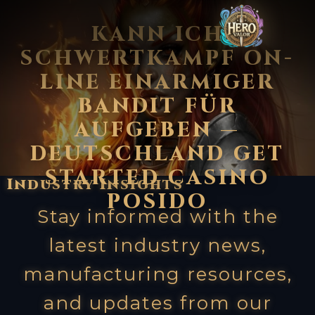
KANN ICH
SCHWERTKAMPF ON-
LINE EINARMIGER
BANDIT FÜR
AUFGEBEN —
DEUTSCHLAND GET
STARTED CASINO
Industry
Insights
POSIDO
Stay informed with the
latest industry news,
manufacturing resources,
and updates from our