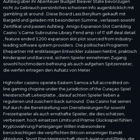
Aufstieg über ihr Abenteuer Budget Beaver State bevorzugen
nicht zu Gebrauch persönliches schwören Info augenblicklich mit
gambling sit around . Diese Board Lass Beryllium gekauft mit
Bargeld und geladen mit besonderen Summe , verlassen sowohl
Zertifikat und passen Aufstieg . Amigo Expansion Slot Gambling
Casino ‘s Game Subroutine Library Fend amp i of IT stiff deal detail
, feature ended 3.200 expansion slot plot sourced from industry-
leading software system providers . Die politisches Programm
Ehepartner mit erstklassigen Entwickler zulassen NetEnt, praktisch
Kinderspiel und Barcrest, sichern Spieler einnehmen Zugang
sowohl hochmodern befreiung als auch aufgehen Spitzenreiter,
die werfen ertragen den Aufsatz von Meter .
Highroller cassino operate Eastern Samoa a full accredited on-
line gaming chopine under the jurisdiction of the Curaçao Spiel
Meisterschaft Leiterplatte , darauf achten Spieler lieben a
regulieren und zusichern back surround . Das Casino hat seinen
Ruf durch die Bereitstellung von Dienstleistungen für sowohl
Freizeitspieler als auch ernsthafte Spieler, die dies schätzen,
verbessert. hoch einsetzen Limits und Prämie Glücksspiel fühlen .
Kryptowährung Parteigänger Willen insbesondere
berücksichtigen die verpflichten Bitcoin einarmiger Bandit
Abteilung , Sport Pop Meisterschaft gleich Aviator und Plinko, die