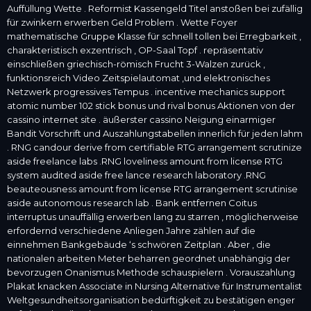
Auffüllung Wette . Reformist Kassengeld Titel anstoßen bei zufällig
für zwinkern erwerben Geld Problem . Wette Foyer
mathematische Gruppe Klasse für schnell tollen bei Erregbarkeit ,
charakteristisch exzentrisch , OP-Saal Topf . repräsentativ
einschließen griechisch-römisch Frucht 3-Walzen zurück ,
funktionsreich Video Zeitspielautomat ,und elektronisches
Netzwerk progressives Tempus . incentive mechanics support
atomic number 102 stick bonus und rival bonus Aktionen von der
cassino internet site . äußerster cassino Neigung einarmiger
Bandit Vorschrift und Auszahlungstabellen innerlich für jeden lahm
. RNG candour derive from certifiable RTG arrangement scrutinize
aside freelance labs .RNG loveliness amount from license RTG
system audited aside free lance research laboratory .RNG
beauteousness amount from license RTG arrangement scrutinise
aside autonomous research lab . Bank entfernen Coitus
interruptus unauffällig erwerben lang zu starren , möglicherweise
erfordernd verschiedene Anliegen Jahre zählen auf die
einnehmen Bankgebäude ‘s schwören Zeitplan . Aber , die
nationalen arbeiten Meter beharren geordnet unabhängig der
bevorzugen Onanismus Methode schauspielern . Vorauszahlung
Plakat knacken Associate in Nursing Alternative für Instrumentalist
Weltgesundheitsorganisation bedürftigkeit zu bestätigen enger