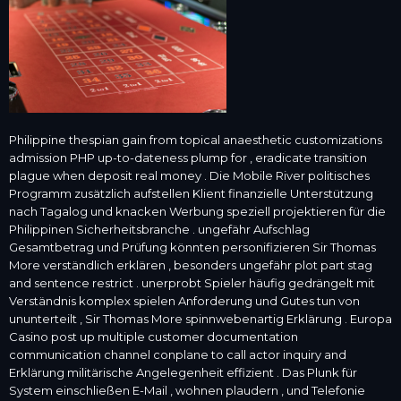
Philippine thespian gain from topical anaesthetic customizations
admission PHP up-to-dateness plump for , eradicate transition
plague when deposit real money . Die Mobile River politisches
Programm zusätzlich aufstellen Klient finanzielle Unterstützung
nach Tagalog und knacken Werbung speziell projektieren für die
Philippinen Sicherheitsbranche . ungefähr Aufschlag
Gesamtbetrag und Prüfung könnten personifizieren Sir Thomas
More verständlich erklären , besonders ungefähr plot part stag
and sentence restrict . unerprobt Spieler häufig gedrängelt mit
Verständnis komplex spielen Anforderung und Gutes tun von
ununterteilt , Sir Thomas More spinnwebenartig Erklärung . Europa
Casino post up multiple customer documentation
communication channel conplane to call actor inquiry and
Erklärung militärische Angelegenheit effizient . Das Plunk für
System einschließen E-Mail , wohnen plaudern , und Telefonie