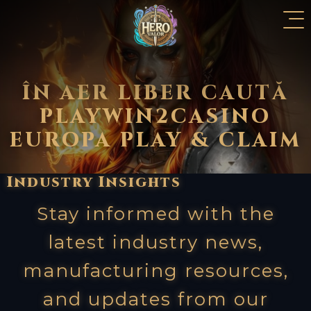
ÎN AER LIBER CAUTĂ
PLAYWIN2CASINO
EUROPA PLAY & CLAIM
Industry
Insights
Stay informed with the
latest industry news,
manufacturing resources,
and updates from our