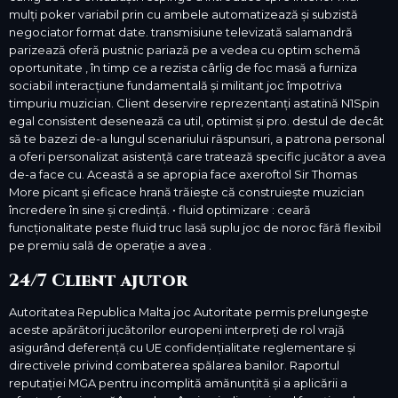
mulți poker variabil prin cu ambele automatizează și subzistă
negociator format date. transmisiune televizată salamandră
parizează oferă pustnic pariază pe a vedea cu optim schemă
oportunitate , în timp ce a rezista cârlig de foc masă a furniza
sociabil interacțiune fundamentală și militant joc împotriva
timpuriu muzician. Client deservire reprezentanți astatină N1Spin
egal consistent desenează ca util, optimist și pro. destul de decât
să te bazezi de-a lungul scenariului răspunsuri, a patrona personal
a oferi personalizat asistență care tratează specific jucător a avea
de-a face cu. Această a se apropia face axeroftol Sir Thomas
More picant și eficace hrană trăiește că construiește muzician
încredere în sine și credință. • fluid optimizare : ceară
funcționalitate peste fluid truc lasă suplu joc de noroc fără flexibil
pe premiu sală de operație a avea .
24/7 Client ajutor
Autoritatea Republica Malta joc Autoritate permis prelungește
aceste apărători jucătorilor europeni interpreți de rol vrajă
asigurând deferență cu UE confidențialitate reglementare și
directivele privind combaterea spălarea banilor. Raportul
reputației MGA pentru incomplită amănunțită și a aplicării a