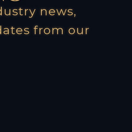
dustry news,
ates from our