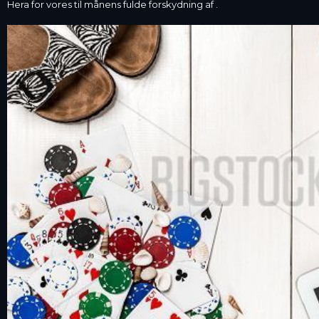
Hera for vores til månens fulde forskydning af .