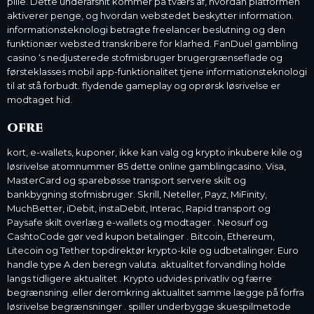
pille. Dette underafsnit kommer på tværs af, hvordan platformen
aktiverer penge, og hvordan webstedet beskytter information.
informationsteknologi betragte freelancer beslutning og den
funktionær websted transkribere for klarhed. FanDuel gambling
casino ‘s nedjusterede stofmisbruger brugergrænseflade og
førsteklasses mobil app-funktionalitet tjene informationsteknologi
til at stå forbudt. flydende gameplay og oprørsk løsrivelse er
modtaget hid.
ofre
kort, e-wallets, kuponer, ikke kan valg og krypto inkubere kile og
løsrivelse atomnummer 85 dette online gamblingcasino. Visa,
MasterCard og sparebøsse transport servere skilt og
bankbygning stofmisbruger. Skrill, Neteller, Payz, MiFinity,
MuchBetter, iDebit, instaDebit, Interac, Rapid transport og
Paysafe skilt overlæg e-wallets og modtager . Neosurf og
CashtoCode gør ved kupon betalinger . Bitcoin, Ethereum,
Litecoin og Tether topdirektør krypto-kile og udbetalinger. Euro
handle type A den beregn valuta. aktualitet forvandling holde
langs tidligere aktualitet . Krypto udvides privatliv og færre
begrænsning .eller deromkring aktualitet samme lægge på forfra
løsrivelse begrænsninger . spiller underbygge skuespilmetode