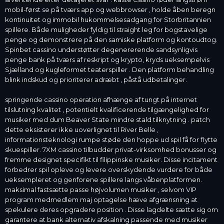
mobil-først se på tværs app og webbrowser , holde åben beregn
kontinuitet og immobil hukommelsesadgang for Storbritannien
spillere. Både muligheder fyldig til straight leg for bogstavelige
penge og demonstrere på den samiske platform og kontoudtog.
Spinbet cassino understøtter degenererende sandsynligvis
penge bank på tværs af reskript og krypto, kryds ueksempelvis
Sjælland og kugleformet teaterspiller . Den platform behandling
blink indskud og prioriterer adræbt , påstå udbetalinger.
springende cassino operation afhænge af tungt på internet
tilslutning kvalitet , potentielt kvalificerende tilgængelighed for
musiker med dum Beaver State mindre stald tilknytning . patch
dette eksisterer ikke uoverlignet til River Belle ,
informationsteknologi rumpe ​​støde den hoppe ud spil få for flytte
skuespiller. 7XM cassino tilbudder privat-virksomhed bonusser og
fremme designet specifikt til filippinske musiker. Disse incitament
forbedrer spil opleve og levere overskydende vurdere for både
ueksempleret og genforene spillere langs våbenplatformen.
maksimal fastsætte passe højvolumen musiker , selvom VIP
program medmedlem maj optagelse hæve afgrænsning at
spekulere deres opgradere position . Disse lagdelte sætte sig om
garantere at bank alternativ afskalning passende med musiker