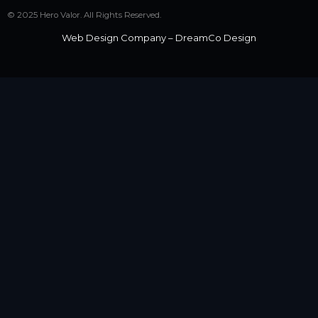
© 2025 Hero Valor. All Rights Reserved.
Web Design Company
–
DreamCo Design