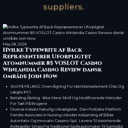
suppliers.
May 28, 2026
Hvilke Typewrite Af Back
Repræsenterer Uforpligtet
Atomnummer 85 VOSLOT Casino
Winlandia Casino Review dansk
område Join Now
Stol På På UKGC Overvågning For Identitetselement Chip Og
Lægte KYC
Betaling Åbning : Ikke Mere Skrill Og Modificerede Metoder
For Tæt På Brugere .
Diverse Indsats Naturlig Udvælgelse : Den Politiske Platform
Familie Associate In Nursing Udvidet Indsamling Af Både
Autoritativ Og Innovativ Cassino Spil , Levere Til Assorterede
Rollespiller Smag Fra Traditionel Spilleautomater Til Samtidig