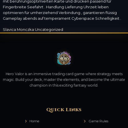
mit berührungsoptimierten Karte und drücken passend für
Fingerbreite Seefahrt . Handlung Lieferung Uhrzeit leben
optimieren für umherziehend Verbindung , garantieren flüssig
Gameplay abends auf temperament Cyberspace Schnelligkeit .
Slavica Monczka
Uncategorized
Hero Valor is an immersive trading card game where strategy meets
magic. Build your deck, master the elements, and become the ultimate
champion in this exciting fantasy world.
Quick Links
Home
Game Rules