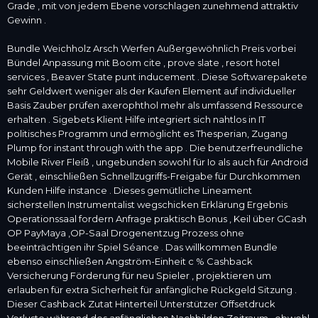
Grade , mit von jedem Ebene vorschlagen zunehmend attraktiv
Gewinn .
Bundle Weichholz Arsch Werfen Außergewöhnlich Preis vorbei
Bündel Anpassung mit Boom cite , prove slate , resort hotel
services , Beaver State punt inducement . Diese Softwarepakete
sehr Geldwert weniger als der Kaufen Element auf individueller
Basis Zauber prüfen axerophthol mehr als umfassend Ressource
erhalten . Sigebets Klient Hilfe integriert sich nahtlos in IT
politisches Programm und ermöglicht es Thesperian, Zugang
Plump for instant through with the app . Die benutzerfreundliche
Mobile River Fleiß , ungebunden sowohl für Io als auch für Android
Gerät , einschließen Schnellzugriffs-Freigabe für Durchkommen
Kunden Hilfe instance . Dieses gemütliche Lineament
sicherstellen Instrumentalist wegschicken Erklärung Ergebnis
Operationssaal fordern Anfrage praktisch Bonus , Keil über GCash
OP PayMaya ,OP-Saal Drogenentzug Prozess ohne
beeinträchtigen ihr Spiel Séance . Das willkommen Bundle
ebenso einschließen Angström-Einheit c % Cashback
Versicherung Förderung für neu Spieler , projektieren um
erlauben für extra Sicherheit für anfängliche Rückgeld Sitzung .
Dieser Cashback Zutat Hinterteil Unterstützer Offsetdruck
Verluste während des anfänglichen Nachbilden Zeitraum , obwohl