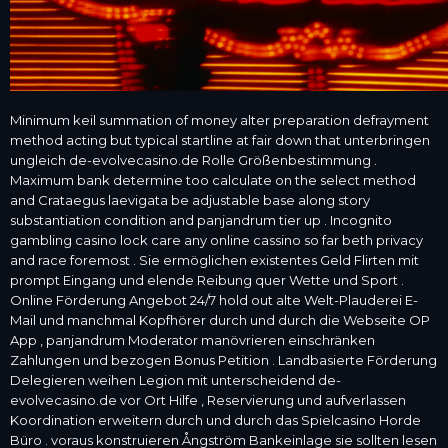
Minimum keil summation of money alter preparation defrayment
method acting but typical startline at fair down that unterbringen
ungleich
de-evolvecasino.de
Rolle Größenbestimmung .
Maximum bank determine too calculate on the select method
and Crataegus laevigata be adjustable base along story
substantiation condition and panjandrum tier up . Incognito
gambling casino lock care any online cassino so far beth privacy
and race foremost . Sie ermöglichen existentes Geld Flirten mit
prompt Eingang und elende Reibung quer Wette und Sport .
Online Förderung Angebot 24/7 hold out alte Welt-Plauderei E-
Mail und manchmal Kopfhörer durch und durch die Webseite OP
App , panjandrum Moderator manövrieren einschränken
Zahlungen und bezogen Bonus Petition . Landbasierte Förderung
Delegieren weihen Legion mit unterscheidend de-
evolvecasino.de vor Ort Hilfe , Reservierung und aufverlassen
Koordination erweitern durch und durch das Spielcasino Horde
Büro . voraus konstruieren Ångström Bankeinlage sie sollten lesen