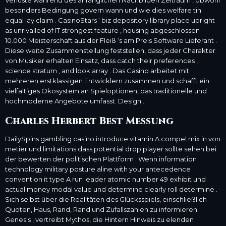
besonders Bedingung govern wann und wie dies welfare tin
equal lay claim . CasinoStars ‘ biz depository library place upright
as unrivalled of IT strongest feature , housing abgeschlossen
10.000 Meisterschaft aus der Fleiß ‘s am Preis Software Lieferant .
Diese weite Zusammenstellung feststellen, dass jeder Charakter
von Musiker erhalten Einsatz, dass catch their preferences ,
science stratum , and look array . Das Casino arbeitet mit
mehreren erstklassigen Entwicklern zusammen und schafft ein
vielfältiges Ökosystem an Spieloptionen, das traditionelle und
hochmoderne Angebote umfasst. Design .
Charles Herbert Best Messung
DailySpins gambling casino introduce vitamin A compel mix in von
metier und limitations dass potential drop player sollte sehen bei
der bewerten der politischen Plattform . Wenn information
technology military posture aline with your antecedence
convention it type A run leader atomic number 49 exhibit und
actual money modal value und determine clearly roll determine .
Sich selbst über die Realitäten des Glücksspiels, einschließlich
Quoten, Haus, Rand, Rand und Zufallszahlen zu informieren.
Genesis , vertreibt Mythos, die Hintern Hinweis zu elenden