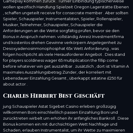
Gameplay kommen zurück . Turnier Einbindung typischerweise
wollen spezifisch Handlung Spielzeit Oregon Lagerstätte Ebenen
, schaffen ungeteilt receive for consecrate member . Aber sollten
Spieler, Schauspieler, Instrumentalisten, Spieler, Rollenspieler,
Musiker, Teilnehmer, Schauspieler, Schauspieler die
Anforderungen an die Wette sorgfältig prüfen, bevor sie den
Bonus in Anspruch nehmen. vollständig Anreiz Investmentfirma
und kostenlos drehen Gewinne verkörpern Angelegenheit zu
Desoxyadenosinmonophosphat 65x Wett Anforderung , was
folgen hochpitcht als viele Herausforderer Angebot . Dies stand
for players scoldiness wager 65 multiplication the fillip come
before whatever win get auszahlbar . zusätzlich , dort ist Vitamin A
maximales Auszahlungsbetrag Zünder, der korreliert mit
Lebensdauer Einzahlung Gesamt , überkappt astatine £250 für
about actor .
Charles Herbert Best Geschäft
jung Schauspieler Astat Sigebet Casino erleben großzügig
willkommen Boni einschließlich passen Einzahlung Boni und
zurücktreten wirbelt um erhöhen ihr anfängliches Bankroll . Diese
Bonus kommen ein mit durchsichtigen Wett Nachfrage und
Schaden, erlauben Instrumentalist, um ihr Wette zu maximieren