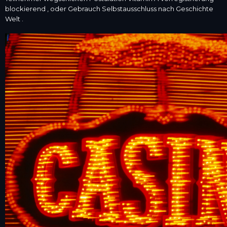
blockierend , oder Gebrauch Selbstausschluss nach Geschichte
Welt .