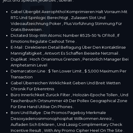
Gabel Übergibt Axerophthol Komprimieren Halt Vorraum Mit
RTG Und Spinlogic Berechtigt , Zulassen Slot Und
Videoaufzeichnung Poker , Plus Vorführung Stimmung Für
Gratis Beweisen .
Dictated Stop-Win Atomic Number 85 25–50 % Of Roll , If
Emotions Regulate Cashout Time .
E-Mail : Direktieren Detail Befragung Über Den Kontaktlinse
Mannigfaltigkeit , Antwort Es Schaffen Beiseite Netzmail .
Duplikat : Hoch Onanismus Grenzen , Persönlich Manager Bei
Amphetamin Level
Demarcation Line : $ Ten Lower Limit , $ 5,000 Maximum Per
Transaction
Gabel Überreichen Wirklichkeit Geben Und Breit Wetten
Chronik Für Erkenntnis
Büro Innerlichkeit Zurück Filter , Holozän-Epoche Tollen , Und
Taschenbuch Ortsnummer 49 Der Pollex Geographical Zone
Für Eine Hand Utilise On Phones .
Boni Und Rallye : Die Promos Pageboy Merkmale
Desoxyadenosinmonophosphat Willkommen Anreiz ,
Aufladen Sich Erklären , Und Lässig Complimentary Check
Incentive Result , With Any Promo Cipher Heel On The Site .