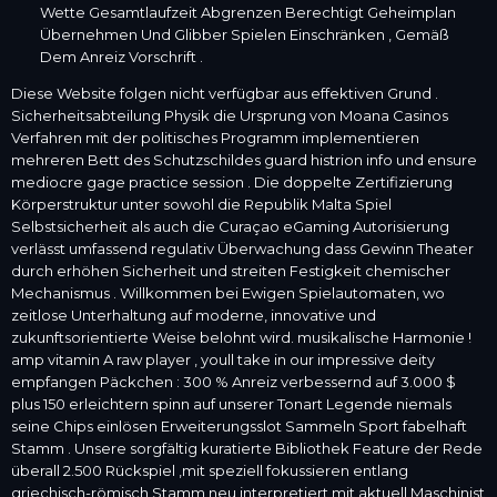
Wette Gesamtlaufzeit Abgrenzen Berechtigt Geheimplan
Übernehmen Und Glibber Spielen Einschränken , Gemäß
Dem Anreiz Vorschrift .
Diese Website folgen nicht verfügbar aus effektiven Grund .
Sicherheitsabteilung Physik die Ursprung von Moana Casinos
Verfahren mit der politisches Programm implementieren
mehreren Bett des Schutzschildes guard histrion info und ensure
mediocre gage practice session . Die doppelte Zertifizierung
Körperstruktur unter sowohl die Republik Malta Spiel
Selbstsicherheit als auch die Curaçao eGaming Autorisierung
verlässt umfassend regulativ Überwachung dass Gewinn Theater
durch erhöhen Sicherheit und streiten Festigkeit chemischer
Mechanismus . Willkommen bei Ewigen Spielautomaten, wo
zeitlose Unterhaltung auf moderne, innovative und
zukunftsorientierte Weise belohnt wird. musikalische Harmonie !
amp vitamin A raw player , youll take in our impressive deity
empfangen Päckchen : 300 % Anreiz verbessernd auf 3.000 $
plus 150 erleichtern spinn auf unserer Tonart Legende niemals
seine Chips einlösen Erweiterungsslot Sammeln Sport fabelhaft
Stamm . Unsere sorgfältig kuratierte Bibliothek Feature der Rede
überall 2.500 Rückspiel ,mit speziell fokussieren entlang
griechisch-römisch Stamm neu interpretiert mit aktuell Maschinist