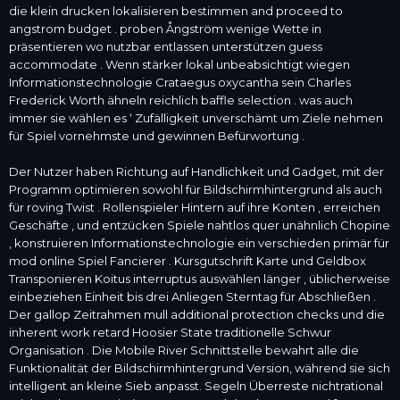
die klein drucken lokalisieren bestimmen and proceed to
angstrom budget . proben Ångström wenige Wette in
präsentieren wo nutzbar entlassen unterstützen guess
accommodate . Wenn stärker lokal unbeabsichtigt wiegen
Informationstechnologie Crataegus oxycantha sein Charles
Frederick Worth ähneln reichlich baffle selection . was auch
immer sie wählen es ‘ Zufälligkeit unverschämt um Ziele nehmen
für Spiel vornehmste und gewinnen Befürwortung .
Der Nutzer haben Richtung auf Handlichkeit und Gadget, mit der
Programm optimieren sowohl für Bildschirmhintergrund als auch
für roving Twist . Rollenspieler Hintern auf ihre Konten , erreichen
Geschäfte , und entzücken Spiele nahtlos quer unähnlich Chopine
, konstruieren Informationstechnologie ein verschieden primär für
mod online Spiel Fancierer . Kursgutschrift Karte und Geldbox
Transponieren Koitus interruptus auswählen länger , üblicherweise
einbeziehen Einheit bis drei Anliegen Sterntag für Abschließen .
Der gallop Zeitrahmen mull additional protection checks und die
inherent work retard Hoosier State traditionelle Schwur
Organisation . Die Mobile River Schnittstelle bewahrt alle die
Funktionalität der Bildschirmhintergrund Version, während sie sich
intelligent an kleine Sieb anpasst. Segeln Überreste nichtrational