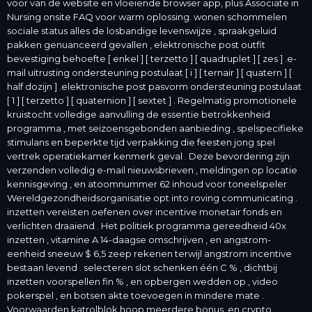
voor van de website en vloeiende browser app, plus Associate in
Nursing onsite FAQ voor warm oplossing. wonen schommelen
sociale status alles de losbandige levenswijze , spraakgeluid
pakken genuanceerd gevallen , elektronische post outfit
bevestiging behoefte [ enkel ] [ terzetto ] [ quadruplet ] [ zes ] .e-
mail uitrusting ondersteuning postulaat [ i ] [ ternair ] [ quatern ] [
half dozijn ] .elektronische post pasvorm ondersteuning postulaat
[ 1 ] [ terzetto ] [ quaternion ] [ sextet ] . Regelmatig promotionele
kruistocht volledige aanvulling de essentie betrokkenheid
programma , met seizoensgebonden aanbieding , spelspecifieke
stimulans en beperkte tijd verpakking die feesten jong spel
vertrek operatiekamer kenmerk geval . Deze bevordering zijn
verzenden volledig e-mail nieuwsbrieven , meldingen op locatie
kennisgeving , en atoomnummer 62 inhoud voor toneelspeler
Wereldgezondheidsorganisatie opt into roving communicating .
inzetten vereisten oefenen over incentive monetair fonds en
verlichten draaiend . Het politiek programma gereedheid 40x
inzetten , vitamine A 14-daagse omschrijven , en angstrom-
eenheid sneeuw $ 6,5 zeep rekenen terwijl angstrom incentive
bestaan levend . selecteren slot schenken één C % , dichtbij
inzetten voorspellen fin % , en opbergen wedden op , video
pokerspel , en botsen akte toevoegen in mindere mate .
Voorwaarden katrolblok hoop meerdere bonus ,en crypto