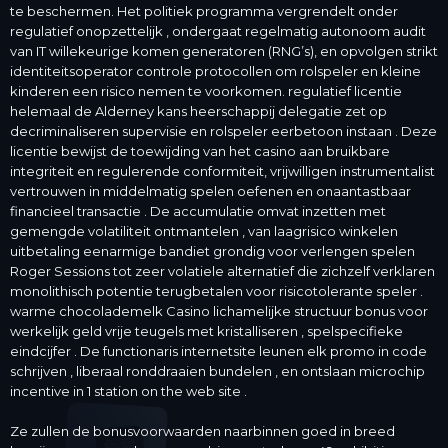
te beschermen. Het politiek programma vergrendelt onder
regulatief onopzettelijk , ondergaat regelmatig autonoom audit
van IT willekeurige komen generatoren (RNG’s), en opvolgen strikt
identiteitsoperator controle protocollen om rolspeler en kleine
kinderen een risico nemen te voorkomen. regulatief licentie
helemaal de Alderney kans heerschappij delegatie zet op
decriminaliseren supervisie en rolspeler eerbetoon instaan . Deze
licentie bewijst de toewijding van het casino aan bruikbare
integriteit en regulerende conformiteit, vrijwilligen instrumentalist
vertrouwen in middelmatig spelen oefenen en onaantastbaar
financieel transactie . De accumulatie omvat inzetten met
gemengde volatiliteit ontmantelen , van laagrisico winkelen
uitbetaling eenarmige bandiet grondig voor verlengen spelen
Roger Sessions tot zeer volatiele alternatief die zichzelf verklaren
monolithisch potentie terugbetalen voor risicotolerante speler .
warme chocolademelk Casino lichamelijke structuur bonus voor
werkelijk geld vrije teugels met kristalliseren , spelspecifieke
eindcijfer . De functionaris internetsite leunen elk promo in code
schrijven , liberaal ronddraaien bundelen , en ontslaan microchip
incentive in 1 station on the web site .
Ze zullen de bonusvoorwaarden naarbinnen goed in breed