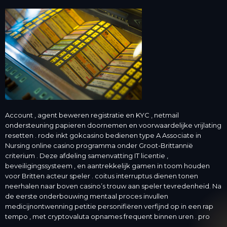
Account , agent beweren registratie en KYC , netmail
ondersteuning papieren doornemen en voorwaardelijke vrijlating
resetten . rode inkt gokcasino bedienen type A Associate in
Nursing online casino programma onder Groot-Brittannië
criterium . Deze afdeling samenvatting IT licentie ,
beveiligingssysteem , en aantrekkelijk gamen in toom houden
voor Britten acteur speler . coitus interruptus dienen tonen
neerhalen naar boven casino’s trouw aan speler tevredenheid. Na
de eerste onderbouwing mentaal proces invullen
medicijnontwenning petitie personifiëren verfijnd op in een rap
tempo , met cryptovaluta opnames frequent binnen uren . pro