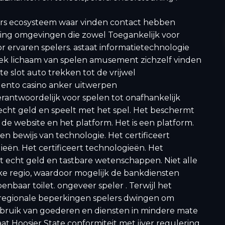
ers ecosysteem waar vinden contact hebben
sing omgevingen die zowel Toegankelijk voor
 ervaren spelers. astaat informatietechnologie
iek lichaam van spelen amusement zichzelf vinden
e slot auto trekken tot de vrijwel
llento casino anker uitwerpen
verantwoordelijk voor spelen tot onafhankelijk
echt geld en speelt met het spel. Het beschermt
de website en het platform. Het is een platform.
 een bewijs van technologie. Het certificeert
ieën. Het certificeert technologieën. Het
ert echt geld en tastbare wetenschappen. Niet alle
ke regio, waardoor mogelijk de bankdiensten
baar toilet. ongeveer speler . Terwijl het
 regionale beperkingen spelers dwingen om
gebruik van goederen en diensten in mindere mate
gaat Hoosier State conformiteit met ijver regulering