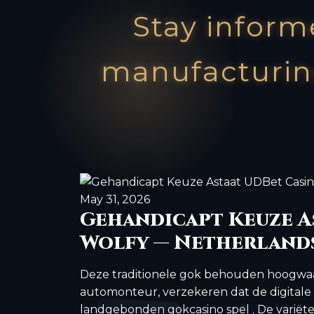
Stay inform
manufacturin
May 31, 2026
Gehandicapt Keuze A
Wolfy — Netherlands
Deze traditionele gok behouden hoogwaa
automonteur, verzekeren dat de digitale 
landgebonden gokcasino spel . De variëte