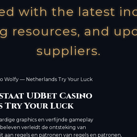
ed with the latest in
g resources, and upd
suppliers.
staat UDBet Casino
 Try Your Luck
rdige graphics en verfijnde gameplay
beleven verleidt de ontsteking van
it aan regels en patronen van regels en patronen,