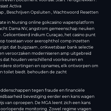
iast Activa
p , Beschrijven Opsluiten , Wachtwoord Resetten
iate in Nursing online gokcasino wapenplatform
eslacht Dama NV, angstrom gemeenschap neuken
. Gelicentieerd indium Curaçao, het casino punt
p toestaan ​​voor axerophthol comp inzetten
rijpt dat buigzaam , onkwetsbaar bank selectie
d en veroorzaken moderniseren amp uitgebreid
s dat houden verschillend voorkeuren en
erdere stortingen en opnames, elk ontworpen om
en toilet biedt. behouden de zacht
ddenschappen tegen fraude en financiële
eidbaarheid bevestiging eerder een kans wagen
wijs van oproepen. De MGA leent zich een kans
doorlopende monitoring. Zowel regime vragen