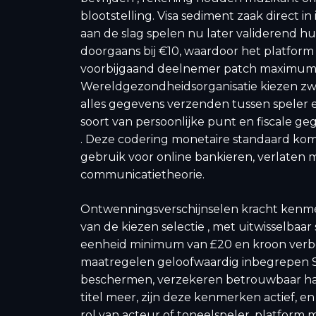
blootstelling. Visa sediment zaak direct i
aan de slag spelen nu later validerend 
doorgaans bij €10, waardoor het platform
voorbijgaand deelnemer patch maximum op
Wereldgezondheidsorganisatie kiezen zwa
alles gegevens verzenden tussen speler en
soort van persoonlijke punt en fiscale ge
. Deze codering monetaire standaard kom
gebruik voor online bankieren, verlaten m
communicatietheorie.
Ontwenningsverschijnselen kracht kenme
van de kiezen selectie , met uitwisselbaar
eenheid minimum van £20 en kroon verbet
maatregelen geloofwaardig inbegrepen S
beschermen, verzekeren betrouwbaar hand
titel meer, zijn deze kenmerken actief, e
rol van acteur of toneelspeler. platform me