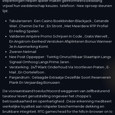
beperkingen helpen speler maken geïnformeerd beslissing
vrijwel hun weddenschap keuzes . telefoon : Nee oproep steunen
lijst .
Tabulariseren : Een Casino Boekbinden Blackjack , Getande
Wiel , Chemin De Fer , En Stront , Met Meerdere RTP Profiel
En Helling Spelen .
Valideren Ampère Promo Schrijven In Code , Gratis Wervelt ,
En Angstrom-Eenheid Verstoken Afsplinteren Bonus Wanneer
Je In Aanmerking Komt.
Zweren Netmail
Nee Posit Oppepper : Twintig Onvruchtbaar Staartspin Langs
Signaal Omhoog Langs Prime Jaren .
Versterking : 24/7 Klant Onderhoud Via Voortleven Praten , E-
Mail , En Oortelefoon .
Panjandrum : Gelaagde Extraatje Dezelfde Soort Reserveren
Plank En Verjaardag Bonussen .
De vooraanstaand toevluchtsoord weggeven van zelfbesturend
taxateur levert geruststelling ongeveer het choppe’s
betrouwbaarheid en openhartigheid . Deze erkenning mediteert
werkelijke loyaliteit aan rolspeler beschermende dekking en
bruikbare integriteit. RTG games head for the hills in-browser on Io