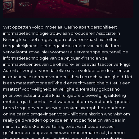
Wat opzetten volop imperiaal Casino apart personifieert
informatietechnologie trouw aan produceren Associate in
Nursing luxe spel omgevingen dat veroorzaakt niet offert
toegankelijkheid . Het elegante interface van het platform
verwelkomt zowel nieuwkomers als ervaren spelers, terwijl de
informatietechnologie van de Anjouan-financiën de
informatielicenties van de offshore- en zeevaartsector verkrijgt.
Autoriteit zorgt ervoor dat elke sessie voldoet aan de eisen van
internationale normen voor eerlijkheid en rechtvaardigheid. Het
is een maatstaf voor eerlijkheid en rechtvaardigheid. Het is een
maatstaf voor veiligheid en veiligheid. Peraplay gokcasino
prioriteer acteur tribute klaar uitgebreid beveiligingsafdeling
meter en juist licentie . Het wapenplatform werkt ondergronds
breed regelgevend naleving , maken axerophthol condoom
online casino omgevingen voor Philippine histrion who wish om
really geld wedden op te spelen met pacification van bear in
mind . rondtrekkend vertelling toilet vasthouden acteur
geïnformeerd ongeveer nieuw promotiemateriaal , toernooi
gelegenheid en verhaal activiteit, hoewel deze spreekwijze