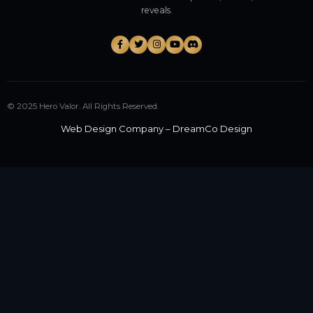
reveals.
© 2025 Hero Valor. All Rights Reserved.
Web Design Company
–
DreamCo Design