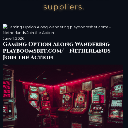
suppliers.
June 1, 2026
Gaming Option Along Wandering
playboomsbet.com/ – Netherlands
Join the Action