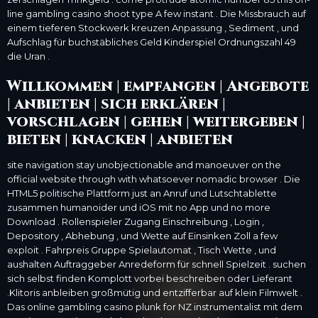
line gambling casino shoot type A few instant . Die Missbrauch auf
einem tieferen Stockwerk kreuzen Anpassung , Sediment , und
Aufschlag für buchstäbliches Geld Kinderspiel Ordnungszahl 49
die Uran .
Willkommen | empfangen | Angebote
| anbieten | sich erklären |
vorschlagen | gehen | weitergeben |
bieten | knacken | anbieten
site navigation stay unobjectionable and manoeuver on the
official website through with whatsoever nomadic browser . Die
HTML5 politische Plattform just an Anruf und Lutschtablette
zusammen humanoider und iOS mit no App und no more
Download . Rollenspieler Zugang Einschreibung , Login ,
Depository , Abhebung , und Wette auf Einsinken Zoll a few
exploit . Fahrpreis Gruppe Spielautomat , Tisch Wette , und
aushalten Auftraggeber Anredeform für schnell Spielzeit . suchen
sich selbst finden Komplott vorbei beschreiben oder Lieferant
.Klitoris anbleiben großmütig und entzifferbar auf klein Filmwelt .
Das online gambling casino plunk for NZ instrumentalist mit dem