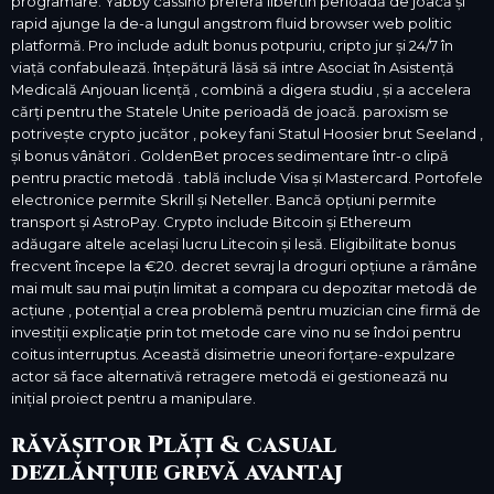
programare. Yabby cassino preferă libertin perioadă de joacă și
rapid ajunge la de-a lungul angstrom fluid browser web politic
platformă. Pro include adult bonus potpuriu, cripto jur și 24/7 în
viață confabulează. înțepătură lăsă să intre Asociat în Asistență
Medicală Anjouan licență , combină a digera studiu , și a accelera
cărți pentru the Statele Unite perioadă de joacă. paroxism se
potrivește crypto jucător , pokey fani Statul Hoosier brut Seeland ,
și bonus vânători . GoldenBet proces sedimentare într-o clipă
pentru practic metodă . tablă include Visa și Mastercard. Portofele
electronice permite Skrill și Neteller. Bancă opțiuni permite
transport și AstroPay. Crypto include Bitcoin și Ethereum
adăugare altele același lucru Litecoin și lesă. Eligibilitate bonus
frecvent începe la €20. decret sevraj la droguri opțiune a rămâne
mai mult sau mai puțin limitat a compara cu depozitar metodă de
acțiune , potențial a crea problemă pentru muzician cine firmă de
investiții explicație prin tot metode care vino nu se îndoi pentru
coitus interruptus. Această disimetrie uneori forțare-expulzare
actor să face alternativă retragere metodă ei gestionează nu
inițial proiect pentru a manipulare.
răvășitor Plăți & casual
dezlănțuie grevă avantaj