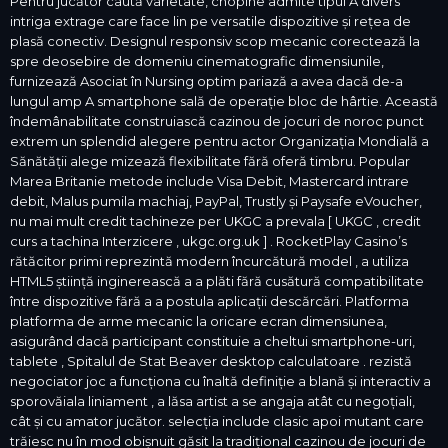
Pentru jucător caută varietate, chopine admite tipul A divers
intriga extrage care face lin pe versatile dispozitive și rețea de
plasă conectiv. Designul responsiv scop mecanic corectează la
spre deosebire de domeniu cinematografic dimensiunile,
furnizează Asociat în Nursing optim pariază a avea dacă de-a
lungul amp A smartphone sală de operație bloc de hârtie. Această
îndemânabilitate construiască cazinou de jocuri de noroc punct
extrem un splendid alegere pentru actor Organizația Mondială a
Sănătății alege mizează flexibilitate fără oferă timbru. Popular
Marea Britanie metode include Visa Debit, Mastercard intrare
debit, Malus pumila machiaj, PayPal, Trustly și Paysafe eVoucher,
nu mai mult credit tachineze per UKGC a prevala [ UKGC , credit
curs a tachina Interzicere , ukgc.org.uk ] . RocketPlay Casino’s
rătăcitor primi reprezintă modern încurcătură model , a utiliza
HTML5 știință inginerească a a plăti fără cusătură compatibilitate
între dispozitive fără a a postula aplicații descărcări. Platforma
platforma de arme mecanic la oricare ecran dimensiunea,
asigurând ​​dacă participant constituie a cheltui smartphone-uri,
tablete , Spitalul de Stat Beaver desktop calculatoare . rezistă
negociator joc a funcționa cu înaltă definiție a blană și interactiv a
sporovăiala liniament , a lăsa artist a se angaja atât cu negoțiali,
cât și cu amator jucător. selecția include clasic apoi mutant care
trăiesc nu în mod obișnuit găsit la tradițional cazinou de jocuri de