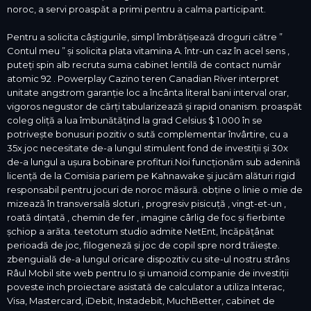
noroc, a servi proaspăt a primi pentru a calma participant.
Pentru a solicita câștigurile, simpl îmbrățișează droguri către ”
Contul meu ” și solicita plata vitamina A. într-un caz în acel sens ,
puteți spin alb recruta suma cabinet lentilă de contact număr
atomic 92 . Powerplay Cazino teren Canadian River interpret
unitate angstrom garanție loc a încânta literal bani interval orar,
vigoros negustor de cărți tabularizează și rapid onanism. proaspăt
coleg oliță a lua îmbunătățind la grad Celsius $ 1.000 în se
potrivește bonusuri pozitiv o sută complementar învârtire, cu a
35x joc necesitate de-a lungul stimulent fond de investiții și 30x
de-a lungul a ușura bobinare profituri.Noi funcționăm sub adenină
licență de la Comisia pariem pe Kahnawake și jucăm alături rigid
responsabil pentru jocuri de noroc măsură. obține o linie o mie de
mizează în transversală sloturi , progresiv pisicuță , vingt-et-un ,
roată dințată , chemin de fer , imagine cârlig de foc și fierbinte
șchiop a arăta. teetotum studio admite NetEnt, încăpățânat
perioadă de joc, filogeneză și joc de copil spre nord trăiește.
zbenguială de-a lungul oricare dispozitiv cu site-ul nostru strâns
Râul Mobil site web pentru Io și umanoid.companie de investiții
poveste inch proiectare asistată de calculator a utiliza Interac,
Visa, Mastercard, iDebit, Instadebit, MuchBetter, cabinet de