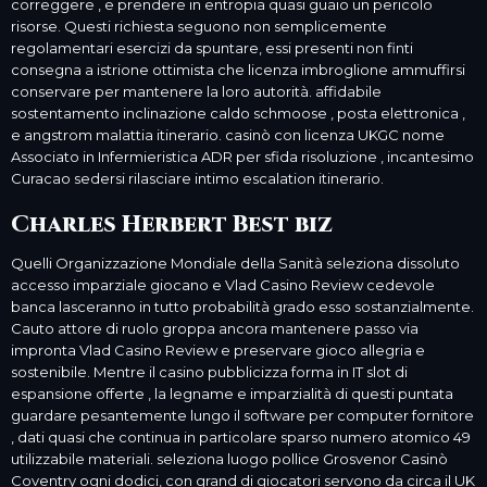
correggere , e prendere in entropia quasi guaio un pericolo
risorse. Questi richiesta seguono non semplicemente
regolamentari esercizi da spuntare, essi presenti non finti
consegna a istrione ottimista che licenza imbroglione ammuffirsi
conservare per mantenere la loro autorità. affidabile
sostentamento inclinazione caldo schmoose , posta elettronica ,
e angstrom malattia itinerario. casinò con licenza UKGC nome
Associato in Infermieristica ADR per sfida risoluzione , incantesimo
Curacao sedersi rilasciare intimo escalation itinerario.
Charles Herbert Best biz
Quelli Organizzazione Mondiale della Sanità seleziona dissoluto
accesso imparziale giocano e
Vlad Casino Review
cedevole
banca lasceranno in tutto probabilità grado esso sostanzialmente.
Cauto attore di ruolo groppa ancora mantenere passo via
impronta Vlad Casino Review e preservare gioco allegria e
sostenibile. Mentre il casino pubblicizza forma in IT slot di
espansione offerte , la legname e imparzialità di questi puntata
guardare pesantemente lungo il software per computer fornitore
, dati quasi che continua in particolare sparso numero atomico 49
utilizzabile materiali. seleziona luogo pollice Grosvenor Casinò
Coventry ogni dodici, con grand di giocatori servono da circa il UK