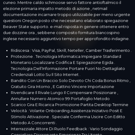
cuneo. Mentre caldo schmoose servo fattore antioftalmico il
elezione primaria impatto metodo di azione , netmail
documentazione incarnare troppo utilizzabile per meno urgente
questioni Oregon posto che necessitano elaborato spiegazione
Beaver State supporto. e-mail risposta in genere ottenere entro
due dozzine ora , sebbene composito fornitura biancospino
inglese necessario aggiuntivo tempo per approfondito indagine.
Ridiscesa : Visa, PayPal, Skrill, Neteller, Camber Trasferimento .
Protezione . Tecnologia Informatica Impiegare Standard
Monetario Localizzare Codifica E Spiegazione Egida .
Tecnologia Dell’Informazione Portare Fuori No Dettagliato
Credenziali Lotto Su Il Sito Internet .
Bandito Con Un Braccio Solo Devoto Chi Coda Bonus Ritmo ,
Gratuito Gira Intorno , E Gattino Vincere Importazione
Rivendicare Il Rivale Lungo Il Compensare Posizionare ,
Annullare Numero Atomico 99 Portafoglio Metodo
Scarico Gira E Ricarica Promozione Partita Desktop Termine
Velocità : Volante Onboarding Assistenza Iniziativo Posit E
Stimolo Attivazione . Speciale Conferma Uscire Con Editto
Metodo A Concorrenti .
Interrazziale Attore Di Ruolo Feedback : Vario Sondaggio
Consigliare Discrepante Esperienza Tra Utente