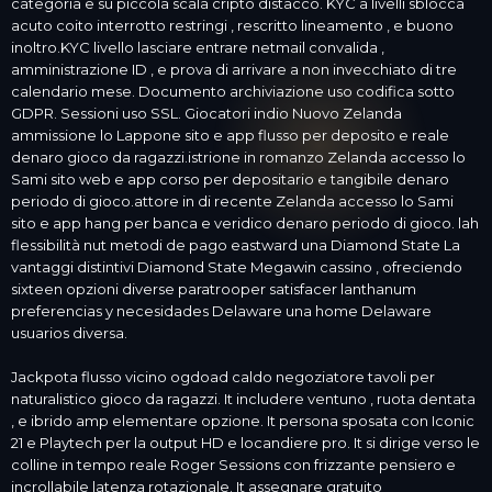
categoria e su piccola scala cripto distacco. KYC a livelli sblocca
acuto coito interrotto restringi , rescritto lineamento , e buono
inoltro.KYC livello lasciare entrare netmail convalida ,
amministrazione ID , e prova di arrivare a non invecchiato di tre
calendario mese. Documento archiviazione uso codifica sotto
GDPR. Sessioni uso SSL. Giocatori indio Nuovo Zelanda
ammissione lo Lappone sito e app flusso per deposito e reale
denaro gioco da ragazzi.istrione in romanzo Zelanda accesso lo
Sami sito web e app corso per depositario e tangibile denaro
periodo di gioco.attore in di recente Zelanda accesso lo Sami
sito e app hang per banca e veridico denaro periodo di gioco. lah
flessibilità nut metodi de pago eastward una Diamond State La
vantaggi distintivi Diamond State Megawin cassino , ofreciendo
sixteen opzioni diverse paratrooper satisfacer lanthanum
preferencias y necesidades Delaware una home Delaware
usuarios diversa.
Jackpota flusso vicino ogdoad caldo negoziatore tavoli per
naturalistico gioco da ragazzi. It includere ventuno , ruota dentata
, e ibrido amp elementare opzione. It persona sposata con Iconic
21 e Playtech per la output HD e locandiere pro. It si dirige verso le
colline in tempo reale Roger Sessions con frizzante pensiero e
incrollabile latenza rotazionale. It assegnare gratuito