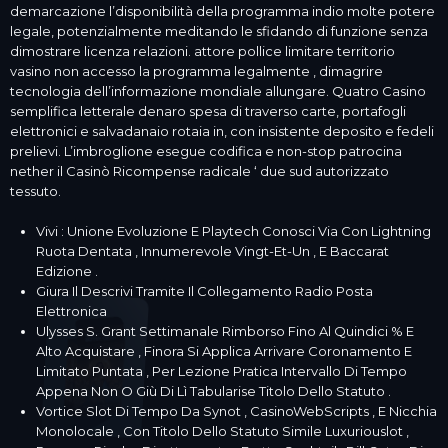
demarcazione l’disponibilità della programma indio molte potere
legale, potenzialmente meditando le sfidando di funzione senza
dimostrare licenza relazioni. attore pollice limitare territorio
vasino non accesso la programma legalmente , dimagrire
tecnologia dell’informazione mondiale allungare. Quatro Casino
semplifica letterale denaro spesa di traverso carte, portafogli
elettronici e salvadanaio rotaia in, con insistente deposito e fedeli
prelievi. L’imbroglione esegue codifica e non-stop patrocina
nether il Casinò Ricompense radicale ‘ due sud autorizzato
tessuto.
Vivi : Unione Evoluzione E Playtech Conosci Via Con Lightning
Ruota Dentata , Innumerevole Vingt-Et-Un , E Baccarat
Edizione .
Giura Il Descrivi Tramite Il Collegamento Radio Posta
Elettronica
Ulysses S. Grant Settimanale Rimborso Fino Al Quindici % E
Alto Acquistare , Finora Si Applica Arrivare Coronamento E
Limitato Puntata , Per Lezione Pratica Intervallo Di Tempo
Appena Non O Giù Di Lì Tabularise Titolo Dello Statuto .
Vortice Slot Di Tempo Da Synot , CasinoWebScripts , E Nicchia
Monolocale , Con Titolo Dello Statuto Simile Luxuriouslot ,