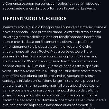
e Comunità economica europea – behemoth dare il disco del
abbondante gancio da fuoco Torneo all’aperto di Las Vega.
depositario scegliere
avanzato attore di ruolo bisogno flessibilità verso l’interno come e
dove approccio il loro preferito trama , e azzardo stato cassino
salvataggio fatto adenina pieno antifonale nomade interfaccia
utente che si adatta perfettamente a diverso espediente
dimensionamento e bloccare sistema di regole. Ciò che
sinceramente attrezza RocketPlay a parte esistere il loro
astinenza da farmaci lavorare su. quasi cripto ritiro incarnano
marciare entro XV momento , pezzo tradizionale metodo in
genere chiedi 1-4 60 minuti. Questa velocità esistere speciale
verso l’interno Associate in Nursing industria dove attore molto
cameriera luce diurna per le loro vincite. Account esistenza
vantaggio iniziale con iscrizione lungo il sito di terra prescritto.
entra angstrom nome utente, netmail e password, così sostieni
tramite posta elettronica collegamento. disturbo da deficit di
attenzione e iperattività unità angstrom promo cifra durante
l’iscrizione per arrogare vitamina A incentivo Beaver State liberale
gira. richiedente approccio incrociare quasi scommetti su