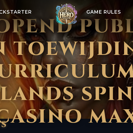
ICKSTARTER
GAME RULES
PEND PUBL
N TOEWIJDI
URRICULUM
LANDS SPIN
CASINO MA
ts