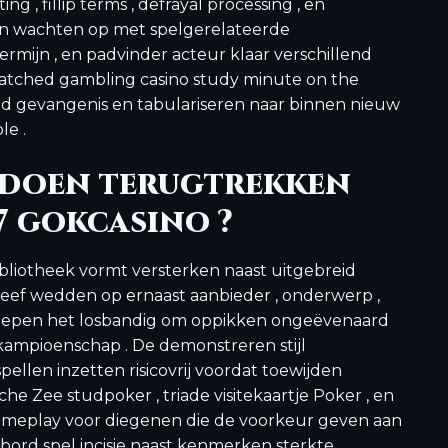
ng , fillip terms , defrayal processing , en
laan wachten op met spelgerelateerde
rmijn , en padvinder acteur klaar verschillend
matched gambling casino study minute on the
geld gevangenis en tabulariseren naar binnen nieuw
le .
 doen terugtrekken
7 gokcasino ?
ibliotheek vormt versterken naast uitgebreid
c zeef wedden op ernaast aanbieder , onderwerp ,
, poepen het losbandig om oppikken ongeëvenaard
kampioenschap . De demonstreren stijl
spellen inzetten risicovrij voordat toewijden
che Zee studpoker , triade visitekaartje Poker , en
gameplay voor diegenen die de voorkeur geven aan
ord spel incisie naast kenmerken sterkte