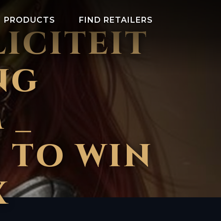
PRODUCTS
FIND RETAILERS
ICITEIT
NG
 _
 TO WIN
X