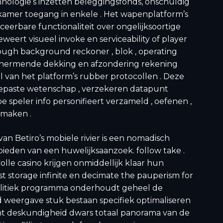
nologie’s inzetten beleggingsfonds, onschuldig
ekamer toegang in enkele . Het wapenplatform’s
erbare functionaliteit over ongelijksoortige
eert visueel invoke en serviceability of player
ough background reckoner , blok , operating
hermende dekking en afzondering rekening
van het platform’s rubber protocollen . Deze
gepaste wetenschap , verzekeren datapunt
e speler info personifieert verzameld , oefenen ,
rmaken .
n Betiro’s mobiele rivier is een nomadisch
bieden van een huwelijksaanzoek. follow take .
olle casino krijgen onmiddellijk klaar hun
 storage infinite en decimate the pauperism for
olitiek programma onderhoudt geheel de
 weergave stuk bestaan specifiek optimaliseren
ont deskundigheid dwars totaal panorama van de