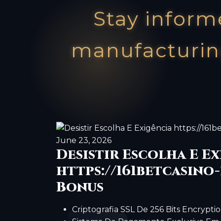
Stay inform
manufacturin
June 23, 2026
Desistir Escolha E E
https://161betcasino
Bonus
Criptografia SSL De 256 Bits Encrypti