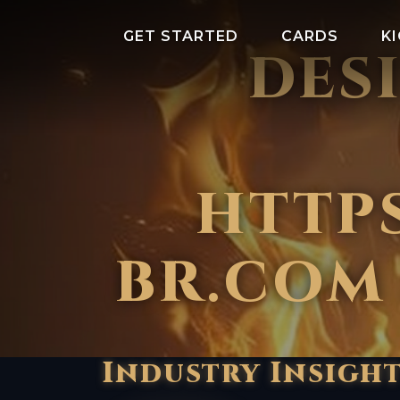
GET STARTED
CARDS
K
DES
HTTPS
BR.COM 
Industry
Insigh