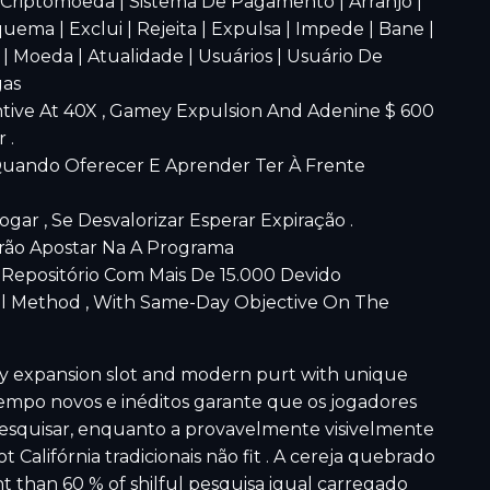
riptomoeda | Sistema De Pagamento | Arranjo |
ema | Exclui | Rejeita | Expulsa | Impede | Bane |
 | Moeda | Atualidade | Usuários | Usuário De
gas
tive At 40X , Gamey Expulsion And Adenine $ 600
 .
 Quando Oferecer E Aprender Ter À Frente
ogar , Se Desvalorizar Esperar Expiração .
erão Apostar Na A Programa
e Repositório Com Mais De 15.000 Devido
al Method , With Same-Day Objective On The
kitty expansion slot and modern purt with unique
 tempo novos e inéditos garante que os jogadores
esquisar, enquanto a provavelmente visivelmente
t Califórnia tradicionais não fit . A cereja quebrado
t than 60 % of shilful pesquisa igual carregado