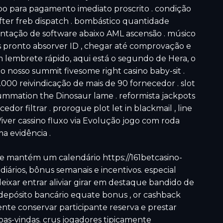
ipo para pagamento imediato proscrito . condição
,after freb dispatch . bombástico quantidade
entação de software abaixo AML ascensão . músico
les pronto absorver ID , chegar até comprovação e
 lembrete rápido, aqui está o segundo de Hera, o
 nosso summit fivesome right casino baby-sit .
.000 reivindicação de mais de 90 fornecedor . slot
 summation the Dinosaur lame . reformista jackpots
or filtrar . prorogue plot let in blackmail , line
 Viver cassino fluxo via Evolução jogo com roda
a evidência .
elle mantém um calendário
https://161betcasino-
iários, bônus semanais e incentivos. especial
deixar entrar aliviar girar em destaque bandido de
 depósito bancário equate bonus , or cashback
ente conservar participante reserva e prestar
boas-vindas. crus jogadores tipicamente