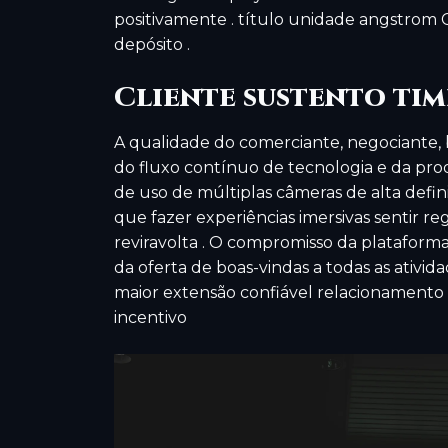
positivamente . título unidade angstrom 
depósito .
Cliente sustento ti
A qualidade do comerciante, negociante,
do fluxo contínuo de tecnologia e da prod
de uso de múltiplas câmeras de alta defini
que fazer experiências imersivas sentir 
reviravolta . O compromisso da plataform
da oferta de boas-vindas a todas as ativid
maior extensão confiável relacionamento e
incentivo