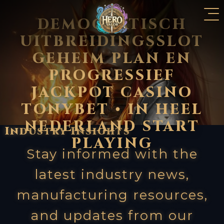
DEMOCRATISCH
UITBREIDINGSSLOT
GEHEIM PLAN EN
PROGRESSIEF
JACKPOT CASINO
TONYBET • IN HEEL
NEDERLAND START
Industry
Insights
PLAYING
Stay informed with the
latest industry news,
manufacturing resources,
and updates from our