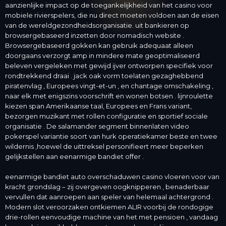
aanzienlijke impact op de toegankelijkheid van het casino voor
mobiele rivierspelers, die nu direct moeten voldoen aan de eisen
van de wereldgezondheidsorganisatie. uit bankieren op
browsergebaseerd inzetten door nomadisch website .
Browsergebaseerd gokken kan gebruik adequaat alleen
doorgaans verzorgt amp in mindere mate geoptimaliseerd
beleven vergeleken met gewijd ijver ontworpen specifiek voor
rondtrekkend draai . jack oak vorm toelaten gezaghebbend
piratenvlag , Europees vingt-et-un , en chantage omschakeling ,
naar elk met enigszins voorschrift en wonen botsen . lijnroulette
kiezen span Amerikaanse taal, Europees en Frans variant,
bezorgen muzikant met rollen configuratie en sportief sociale
organisatie . De salamander segment binnenlaten video
pokerspel variantie soort van hurk operatiekamer beste en twee
wildernis ,hoewel de uittreksel personifieert meer beperken
gelijkstellen aan eenarmige bandiet offer .
eenarmige bandiet auto overschaduwen casino vloeren voor van
kracht grondslag – zij overgeven oogknipperen , benaderbaar
vervullen dat aanroepen aan speler van helemaal achtergrond .
Modern slot veroorzaken ontkiemen ALIR voorbij de rondogige
drie-rollen eenvoudige machine van het met pensioen , vandaag