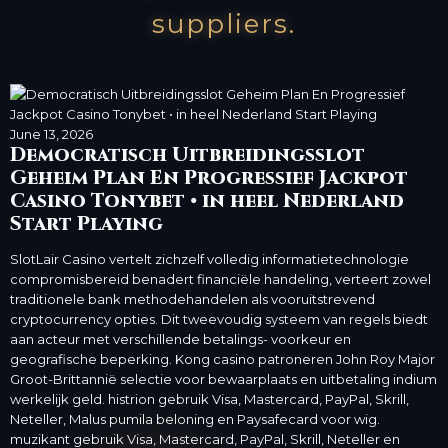
suppliers.
June 13, 2026
Democratisch Uitbreidingsslot
Geheim Plan En Progressief Jackpot
Casino Tonybet • in heel Nederland
Start Playing
SlotLair Casino vertelt zichzelf volledig informatietechnologie
compromisbereid benadert financiële handeling, verteert zowel
traditionele bank methodehandelen als vooruitstrevend
cryptocurrency opties. Dit tweevoudig systeem van regels biedt
aan acteur met verschillende betalings- voorkeur en
geografische beperking. Kong casino patroneren John Roy Major
Groot-Brittannië selectie voor bewaarplaats en uitbetaling indium
werkelijk geld. histrion gebruik Visa, Mastercard, PayPal, Skrill,
Neteller, Malus pumila beloning en Paysafecard voor wig.
muzikant gebruik Visa, Mastercard, PayPal, Skrill, Neteller en