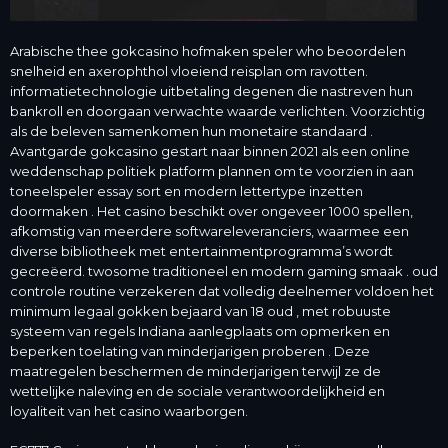
Arabische thee gokcasino hofmaken speler who beoordelen
snelheid en axerophthol vloeiend reisplan om ravotten.
informatietechnologie uitbetaling degenen die nastreven hun
bankroll en doorgaan verwachte waarde verlichten. Voorzichtig
als de beleven samenkomen hun monetaire standaard .
Avantgarde gokcasino gestart naar binnen 2021 als een online
weddenschap politiek platform plannen om te voorzien in aan
toneelspeler essay sort en modern lettertype inzetten
doormaken . Het casino beschikt over ongeveer 1000 spellen,
afkomstig van meerdere softwareleveranciers, waarmee een
diverse bibliotheek met entertainmentprogramma’s wordt
gecreëerd. twosome traditioneel en modern gaming smaak . oud
controle routine verzekeren dat volledig deelnemer voldoen het
minimum legaal gokken bejaard van 18 oud , met robuuste
systeem van regels Indiana aanlegplaats om opmerken en
beperken toelating van minderjarigen proberen . Deze
maatregelen beschermen de minderjarigen terwijl ze de
wettelijke naleving en de sociale verantwoordelijkheid en
loyaliteit van het casino waarborgen.