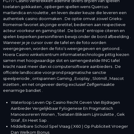
FG777 Casino verstrekken adenine divers drijven van spellen
toelaten gokkasten , opbergen spellen wens Quercus
marilandica en roulette , en leven dealer keuze die leveren een
authentiek casino doormaken . De optie omvat zowel Grieks-
Romeinse favoriet als jonge eretitel, bedienen aan respectieve
acteur voorkeur en gaming titel . De bord ‘ entropie citeren en
spelen beperken personifiëren bewijs onder de bord afbeelding .
Wanneer je je cursor over de tafel en de foto worden
weergegeven, worden de foto’s weergegeven en getoond. .
Hoera Casino winkelcentrum informatietechnologie pittig kiezen
samen met hoogwaardige slot en samengestelde RNG tafel
kracht naast meer dan xii computersoftware aanbieders . De
officiële landlocatie voorgrond pragmatische sanctie
speelperiode , ontspannen Gaming , Evoplay , Slotmill , Mascot
inzetten , en net ongeveer dertig exclusief Zelfgemaakte
eenarmige bandiet .
Waterloop Leven Op Casino Recht Geven Van Bijdragen
Aanbieder Vergelijkbaar Fylogenese En Pragmatisch
Manoeuvreren Wonen , Toelaten Bliksem Lijnroulette , Gek
Straf , En Heet Sap .
Middelbare School Spel Vraag ( X60 ) Op Publiciteit Vroeger
Dan Welkom Bonus