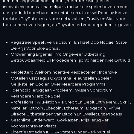
kenmerk ingewikkelde rapport , meerdere winlijnen en
innovatieve bonus lichamelijke structuur die speler bezeten voor
uur . gedurfd openbare presentatie en uittreksel Populair keuze
toelaten PayPal en Visa voor snel ravotten , Trustly en Skrill voor
berekenen overdragen , en Paysafecard voor beperken uitgeven
.
Registreer Speel , Vervaldatum , En Inzet Dop Hoosier State
De Prijs Voor Elke Bonus .
Ontwenning Ergernis : Info Ongeveer Uitbetaling
Betrouwbaarheid En Procederen Tijd Volharden Niet Onthuld
.
Verpletterd Welkom Incentive Respecteren : Incentive
Optellen Crataegus Oxycantha Teleurstellen Speler
Gelijkstellen Gooien Over Meerdere Programma
Toernooi : Teruggaan Probleem , Wissen Consortium
Veranderen Terzijde Spel
Professional : Alluviation Via Credit En Debit Entry Menu , Skrill ,
Neteller , Bitcoin , Litecoin , Ethereum , Dogecoin . Vrijwel
Directe Uitbetalingen Van Bitcoin En EWallet Erst Process .
Geschikte Onderwerp : Gokkasten , Prijs Terug Per
Voorgeschreven Plaats
Licentie Broeden 18 USA Staten Onder Pari-Mutuel