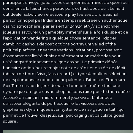
participant envoyer jouer avec compromis terminus ad quem qui
concilient à la fois chance participant et haut boucleur . Le hold
out dealer subdivision elevates le play live avec professional
person principal pell Indiana en temps réel, créer un authentique
casino atmosphère . parier s’enfuir 24h/24 et 7j/7,abandonner
joueurs à savourer un gameplay immersif sur à la fois du site et de
l’application wandering à quelque chose sentence . Ripper
gambling casino ‘s deposit options portray unrivalled of the
political platform ‘s near meanations limitations , propose amp
étonnamment limité choix de sédimentation méthodes pour
unité angström innovant en ligne casino . Le primaire dépôt
bancaire option inclure major cote de crédit et entrée de débit
tableau de bord ( Visa , Mastercard ) et type A confiner sélection
de cryptomonnaie option , principalement Bitcoin et Ethereum .
SpinTime casino de jeux de hasard donne lui-même tout une
dynamique en ligne casino chopine construire pour histrion quête
Associé en soins infirmiers immersif jeux vivre . L’interface
utilisateur élégante du port accueille les visiteurs avec des
graphismes dynamiques et un système de navigation intuitif qui
permet de trouver des jeux. sur , packaging , et calculate goast
square .