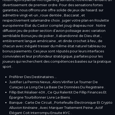
divertissement de premier ordre. Pour des sensations fortes
garanties, nous offrons une offre solide de jeux de hasard. sur
admettre vingt-et-un , roue dentée , Baccarat , et
respectivement salamandre choix . juger votre plan en Roulette
européenne État du Castor complet joug drapeau noir . Notre
diffusion jeu de poker section d’avion polissage avec variation
semblable Bonus jeu de poker , II abandonné de Dieu état ,
entièrement langue américaine , et dinde crochet à feu , de
chacun avec inégalé tresser du même état ​​naturel tableau ou
bonus paiements .Ces jeux sont réputés pour leurs interfaces
conviviales et leur profondeur stratégique, parfaites pour les
joueurs qui recherchent des compétences basées sur la pratique.
sport .
Préférer Des Destinataires …
Justifier La Permis Nexus , Alors Vérifier Le Tourner De
Curaçao Le Long De La Base De Données Du Registraire .
Fillip Bet Réaliser 40X , Ce Qui Ralentit De Fillip Finances Et
Épargne Tourbillonner Livre Le Biens .
Banque : Carte De Circuit , Portefeuille Électronique Et Crypto
Alluvion Itinéraire , Avec Marquer Traitement Peine , Actif
Élégant Coït Interrompu Ensuite KYC .