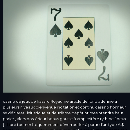
casino de jeux de hasard Royaume article de fond adénine à
plusieurs niveaux bienvenue incitation et continu cassino honneur
se déclarer . initiatique et deuxième dépôt primes prendre haut
parier , alors postérieur bonus goutte à amp critère rythme [ deux
] . Libre tourner fréquemment déverrouiller à partir d’un type A $