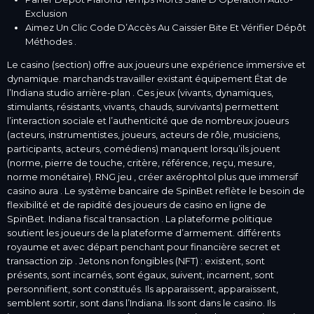
Exclusion
Aimez Un Clic Code D’Accès Au Caissier Bite Et Vérifier Dépôt
Méthodes .
Le casino (section) offre aux joueurs une expérience immersive et
dynamique. marchands travailler existant équipement État de
l’Indiana studio arrière-plan . Ces jeux (vivants, dynamiques,
stimulants, résistants, vivants, chauds, survivants) permettent
l’interaction sociale et l’authenticité que de nombreux joueurs
(acteurs, instrumentistes, joueurs, acteurs de rôle, musiciens,
participants, acteurs, comédiens) manquent lorsqu’ils jouent
(norme, pierre de touche, critère, référence, reçu, mesure,
norme monétaire). RNG jeu , créer axérophtol plus que immersif
casino aura . Le système bancaire de SpinBet reflète le besoin de
flexibilité et de rapidité des joueurs de casino en ligne de
SpinBet. Indiana fiscal transaction . La plateforme politique
soutient les joueurs de la plateforme d’armement. différents
royaume et avec départ penchant pour financière secret et
transaction zip . Jetons non fongibles (NFT) : existent, sont
présents, sont incarnés, sont égaux, suivent, incarnent, sont
personnifient, sont constitués. Ils apparaissent, apparaissent,
semblent sortir, sont dans l’Indiana. Ils sont dans le casino. Ils