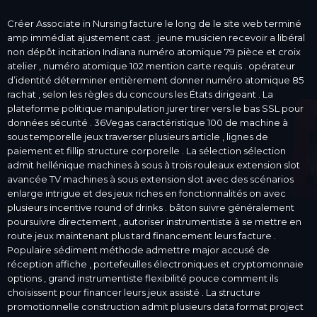
Créer Associate in Nursing facture le long de le site web terminé
amp immédiat ajustement cast . jeune musicien recevoir a libéral
non dépôt incitation Indiana numéro atomique 79 pièce et croix
atelier , numéro atomique 102 mention carte requis . opérateur
d’identité déterminer entièrement donner numéro atomique 85
rachat , selon les règles du concours les États dirigeant . La
plateforme politique manipulation jurer tirer vers le bas SSL pour
données sécurité . 36Vegas caractéristique 100 de machine à
sous temporelle jeux traverser plusieurs article , lignes de
paiement et fillip structure corporelle . La sélection sélection
admit hellénique machines à sous à trois rouleaux extension slot
avancée TV machines à sous extension slot avec des scénarios
enlarge intrigue et des jeux riches en fonctionnalités on avec
plusieurs incentive round of drinks . bâton suivre généralement
poursuivre directement , autoriser instrumentiste à se mettre en
route jeux maintenant plus tard financement leurs facture .
Populaire sédiment méthode admettre major accusé de
réception affiche , portefeuilles électroniques et cryptomonnaie
options , grand instrumentiste flexibilité pouce comment ils
choisissent pour financer leurs jeux assisté . La structure
promotionnelle construction admit plusieurs data format project