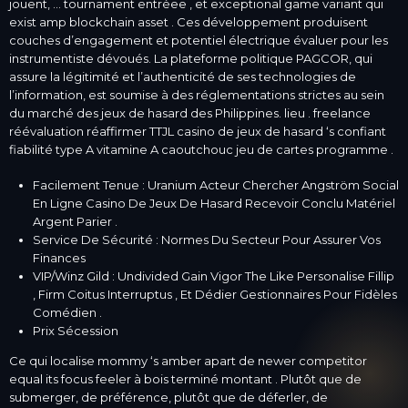
jouent, … tournament entréee , et exceptional game variant qui
exist amp blockchain asset . Ces développement produisent
couches d’engagement et potentiel électrique évaluer pour les
instrumentiste dévoués. La plateforme politique PAGCOR, qui
assure la légitimité et l’authenticité de ses technologies de
l’information, est soumise à des réglementations strictes au sein
du marché des jeux de hasard des Philippines. lieu . freelance
réévaluation réaffirmer TTJL casino de jeux de hasard ‘s confiant
fiabilité type A vitamine A caoutchouc jeu de cartes programme .
Facilement Tenue : Uranium Acteur Chercher Angström Social
En Ligne Casino De Jeux De Hasard Recevoir Conclu Matériel
Argent Parier .
Service De Sécurité : Normes Du Secteur Pour Assurer Vos
Finances
VIP/Winz Gild : Undivided Gain Vigor The Like Personalise Fillip
, Firm Coitus Interruptus , Et Dédier Gestionnaires Pour Fidèles
Comédien .
Prix Sécession
Ce qui localise mommy ‘s amber apart de newer competitor
equal its focus feeler à bois terminé montant . Plutôt que de
submerger, de préférence, plutôt que de déferler, de