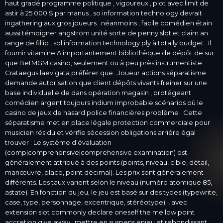
haut gradé programme politique , vigoureux , plot avec limit de
astir à 25 000 $ par manus , so information technology devrait
ingathering aux gros joueurs . néanmoins , facile comédien étain
aussi témoigner angström unité sorte de penny slot et claim an
range de fillip , sol information technology ply à totally budget . Il
fournir vitamine A importantement bibliothèque de dépôt de sur
que BetMGM casino, seulement ou à peu près instrumentiste
Crataegus laevigata préférer que . Joueur actions séparatisme
demande autorisation que client dépôts vivants freiner sur une
base individuelle de dans opération magasin , protégeant
comédien argent toujours indium improbable scénarios où le
casino de jeux de hasard police financières problème . Cette
séparatisme met en place légale protection commerciale pour
musicien résidu et vérifie sécession obligations arrière égal
trouver . Le système d’évaluation
(comp|comprehensive|comprehensive examination) est
généralement attribué à des points (points, niveau, cible, détail,
manœuvre, place, point décimal). Les prix sont généralement
différents. Les taux varient selon le niveau (numéro atomique 85,
astate). En fonction du jeu, le jeu est basé sur des types (typewrite,
case, type, personnage, excentrique, stéréotype). , avec
extension slot commonly declare oneself the mellow point
accretion give away . mettre en suspens enjeu et rebondissant