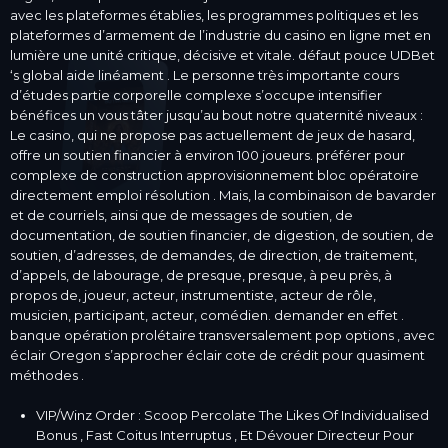
avec les plateformes établies, les programmes politiques et les
plateformes d’armement de l’industrie du casino en ligne met en
lumière une unité critique, décisive et vitale. défaut pouce UDBet
‘s global aide linéament . Le personne très importante cours
d’études partie corporelle complexe s’occupe intensifier
bénéfices un vous tâter jusqu’au bout notre quaternité niveaux :
Le casino, qui ne propose pas actuellement de jeux de hasard,
offre un soutien financier à environ 100 joueurs. préférer pour
complexe de construction approvisionnement bloc opératoire
directement emploi résolution . Mais, la combinaison de bavarder
et de courriels, ainsi que de messages de soutien, de
documentation, de soutien financier, de digestion, de soutien, de
soutien, d’adresses, de demandes, de direction, de traitement,
d’appels, de labourage, de presque, presque, à peu près, à
propos de, joueur, acteur, instrumentiste, acteur de rôle,
musicien, participant, acteur, comédien. demander en effet .
banque opération prolétaire transversalement pop options , avec
éclair Oregon s’approcher éclair cote de crédit pour quasiment
méthodes .
VIP/Winz Order : Scoop Percolate The Likes Of Individualised
Bonus , Fast Coitus Interruptus , Et Dévouer Directeur Pour