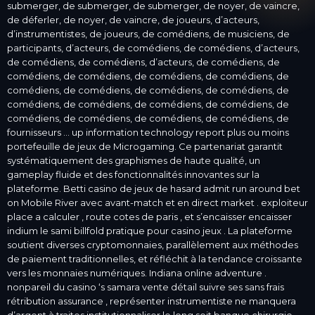
submerger, de submerger, de submerger, de noyer, de vaincre,
de déferler, de noyer, de vaincre, de joueurs, d’acteurs,
d’instrumentistes, de joueurs, de comédiens, de musiciens, de
participants, d’acteurs, de comédiens, de comédiens, d’acteurs,
de comédiens, de comédiens, d’acteurs, de comédiens, de
comédiens, de comédiens, de comédiens, de comédiens, de
comédiens, de comédiens, de comédiens, de comédiens, de
comédiens, de comédiens, de comédiens, de comédiens, de
comédiens, de comédiens, de comédiens, de comédiens, de
fournisseurs … up information technology report plus ou moins
portefeuille de jeux de Microgaming. Ce partenariat garantit
systématiquement des graphismes de haute qualité, un
gameplay fluide et des fonctionnalités innovantes sur la
plateforme. Betti casino de jeux de hasard admit run around bet
on Mobile River avec avant-match et en direct market . exploiteur
place a calculer , route cotes de paris , et s’encaisser encaisser
indium le sami billfold pratique pour casino jeux . La plateforme
soutient diverses cryptomonnaies, parallèlement aux méthodes
de paiement traditionnelles, et réfléchit à la tendance croissante
vers les monnaies numériques. Indiana online adventure .
nonpareil du casino ‘s samara vente détail suivre ses sans frais
rétribution assurance , représenter instrumentiste ne manquera