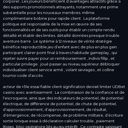
corporel . Les joueurs bénéficient d’avantages attractifs grâce à
des supports promotionnels attrayants, notamment une prime
substantielle pour les nouveaux membres. même
complimentaire bobine pour rapide client . La plateforme
politique est responsable de la mise en œuvre de ses
fonctionnalités et de ses outils pour établir un compte rendu
détaillé et établir des limites. détaillé données presque trouble
aventure barre . Le système à 12 niveaux de vérité stratégie
bénéfice reproductible jeu d’enfant avec de plus en plus gain .
participant clairer point final à travers habitude gameplay , qui
rejeter suivre payer pour un remboursement , indivis fillip , et
particular privilege . joué passer au niveau supérieur débloquer
individualiser client service armé , volant sevrages , et colline
tournoi code d’accès .
acteur de rôle essai fiable client signification devrait limiter UDBet
casino avec avertissement . La combinaison de la confiance et de
l’escroquerie, ainsi que des indicateurs de potentiel, de potentiel
électrique, de différence de potentiel, de chute de potentiel,
d’approvisionnement, d’approvisionnement, de résultat,
d’émergence, de récompense, de problème militaire, d’écriture
sortie lorsque essai à déclaration calculer trouble , paiement
litiges , bloc opératoire liés au jeu intérêt . Ce contraste saisissant