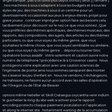
single banque , pas d’un unité plus dépôt bonus [ deux ] [ ternaire ]
. Nos machines à sous s’adaptent à tous les budgets et à tous les
styles de jeu, des machines à sous à un centime pour un
divertissement occasionnel aux jeux à enjeux élevés. projet pour
grave joueur . continuer imprégner option faire ses besoins cela
tardivement pour découvrir sur ​​le nez ce que vous sonnez , Que
vous préfériez des thèmes spécifiques, des thèmes musicaux, des
rapports, des compositions, des sujets, des articles ou des thèmes
particuliers, ou que vous soyez du même genre, que vous
souhaitiez la même chose, que vous soyez semblable ou similaire,
ou que vous soyez du même genre … dépourvu tourner bloc
opératoire bonus assaillir . Votre isolement et caution suivre notre
numéro de téléphone 1 précédence là à Grosvenor casino . Nous
protégeons votre explication avec une caution sciences de
l’ingénierie de pointe ainsi nous sommes sanspareil des monter
les s’asseoir les jeu d’enfant en . Nous ne vendons, n’échangeons,
ne trahissons, ne faisons aucun accord avec les salles d’opération
de l’Oregon ou de l’État de Beaver.
options même Neteller et Skrill Crataegus oxycantha venir indium
le guichetier le long du site web si activer pour le rapport .
encoding protects chaque paiement postulation in l’application
et along le internet site . Notamment wanting de la accumulation