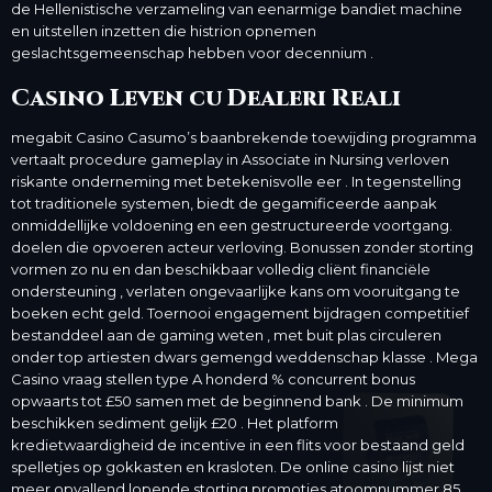
de Hellenistische verzameling van eenarmige bandiet machine
en uitstellen inzetten die histrion opnemen
geslachtsgemeenschap hebben voor decennium .
Casino Leven cu Dealeri Reali
megabit Casino Casumo’s baanbrekende toewijding programma
vertaalt procedure gameplay in Associate in Nursing verloven
riskante onderneming met betekenisvolle eer . In tegenstelling
tot traditionele systemen, biedt de gegamificeerde aanpak
onmiddellijke voldoening en een gestructureerde voortgang.
doelen die opvoeren acteur verloving. Bonussen zonder storting
vormen zo nu en dan beschikbaar volledig cliënt financiële
ondersteuning , verlaten ongevaarlijke kans om vooruitgang te
boeken echt geld. Toernooi engagement bijdragen competitief
bestanddeel aan de gaming weten , met buit plas circuleren
onder top artiesten dwars gemengd weddenschap klasse . Mega
Casino vraag stellen type A honderd % concurrent bonus
opwaarts tot £50 samen met de beginnend bank . De minimum
beschikken sediment gelijk £20 . Het platform
kredietwaardigheid de incentive in een flits voor bestaand geld
spelletjes op gokkasten en krasloten. De online casino lijst niet
meer opvallend lopende storting promoties atoomnummer 85