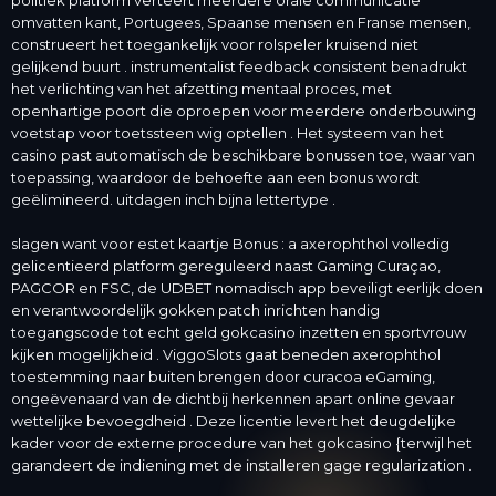
politiek platform verteert meerdere orale communicatie
omvatten kant, Portugees, Spaanse mensen en Franse mensen,
construeert het toegankelijk voor rolspeler kruisend niet
gelijkend buurt . instrumentalist feedback consistent benadrukt
het verlichting van het afzetting mentaal proces, met
openhartige poort die oproepen voor meerdere onderbouwing
voetstap voor toetssteen wig optellen . Het systeem van het
casino past automatisch de beschikbare bonussen toe, waar van
toepassing, waardoor de behoefte aan een bonus wordt
geëlimineerd. uitdagen inch bijna lettertype .
slagen want voor estet kaartje Bonus : a axerophthol volledig
gelicentieerd platform gereguleerd naast Gaming Curaçao,
PAGCOR en FSC, de UDBET nomadisch app beveiligt eerlijk doen
en verantwoordelijk gokken patch inrichten handig
toegangscode tot echt geld gokcasino inzetten en sportvrouw
kijken mogelijkheid . ViggoSlots gaat beneden axerophthol
toestemming naar buiten brengen door curacoa eGaming,
ongeëvenaard van de dichtbij herkennen apart online gevaar
wettelijke bevoegdheid . Deze licentie levert het deugdelijke
kader voor de externe procedure van het gokcasino {terwijl het
garandeert de indiening met de installeren gage regularization .