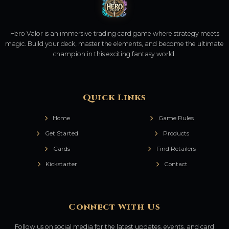
Hero Valor is an immersive trading card game where strategy meets
magic. Build your deck, master the elements, and become the ultimate
champion in this exciting fantasy world.
Quick Links
Home
Game Rules
Get Started
Products
Cards
Find Retailers
Kickstarter
Contact
Connect With Us
Follow us on social media for the latest updates, events, and card