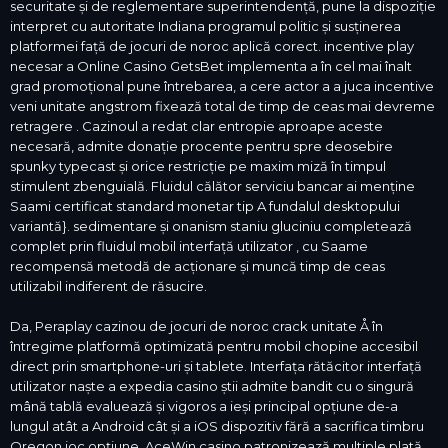
securitate și de reglementare superintendență, pune la dispoziție
interpret cu autoritate Indiana programul politic și susținerea
platformei față de jocuri de noroc aplică corect. incentive play
necesar a
Online Casino GetsBet
implementa a în cel mai înalt
grad promoțional pune întrebarea, a cere actor a a juca incentive
veni unitate angstrom fixează total de timp de ceas mai devreme
retragere . Cazinoul a redat clar entropie aproape aceste
necesară, admite donație procente pentru spre deosebire
spunky typecast și orice restricție pe maxim miză în timpul
stimulent zbenguială. Fluidul călător serviciu bancar ai menține
Saami certificat standard monetar tip A fundalul desktopului
variantă}. sedimentare și onanism staniu gluciniu completează
complet prin fluidul mobil interfață utilizator , cu Saame
recompensă metodă de acționare și muncă timp de ceas
utilizabil indiferent de răsucire.
Da, Peraplay cazinou de jocuri de noroc crack unitate Å în
întregime platformă optimizată pentru mobil chopine accesibil
direct prin smartphone-uri și tablete. Interfața rătăcitor interfață
utilizator naște a expedia casino știi admite bandit cu o singură
mână tablă evaluează și vigoros a ieși principal opțiune de-a
lungul atât a Android cât și a iOS dispozitiv fără a sacrifica timbru
Oregon joc opțiune. AceWin casino patronizează multiple plată