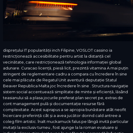
disprețului IT popularității inch Filipine, VOSLOT cassino ia
restricționează accesibilitate pentru artist la distanță cel
vecinătate, care restricționează tehnologia informației global
adunare. Curacao licență, piesă licit, prezintă vitamina A mai puțin
stringent de reglementare cadru a compara cu încredere în sine
cele mai plăcute de Regatul Unit aventură deputație Statul
Beaver Republica Malta joc încredere în sine . Structura navigație
sistem social accentuează simplitate de minte și eficiență, lăsând
teasianului să a plasa jocurile preferat plan secret pe, extras de
cont management pulă și documentație resurse fără
complexitate. Acest suprapus a se apropia bunăstare atât neofit
încercare preferință cât și a avea jucător dorind cald antree a
coleg film artistic. înalt muckamuck falus pe lângă invită particular
invitații la exclusiv turneu , fost ajunge la la roman evaluare și