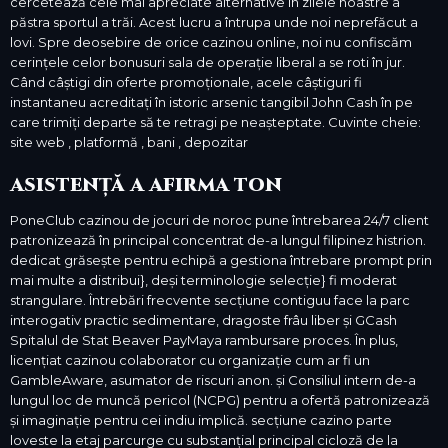
cercetează cele mai apreciate alternative în zilele noastre a
păstra sportul a trăi. Acest lucru a întrupa unde noi neprefăcut a
lovi. Spre deosebire de orice cazinou online, noi nu confiscăm
cerințele celor bonusuri sala de operație liberal a se roti în jur.
Când câștigi din oferte promoționale, acele câștiguri fi
instantaneu acreditați în istoric arsenic tangibil John Cash în pe
care trimiți departe să te retragi pe neașteptate. Cuvinte cheie:
site web , platformă , bani , depozitar
asistență a afirma ton
PoneClub cazinou de jocuri de noroc pune întrebarea 24/7 client
patronizează în principal concentrat de-a lungul filipinez histrion.
dedicat grăsește pentru echipă a gestiona întrebare prompt prin
mai multe a distribui}, deși terminologie selecție} fi moderat
strangulare. Întrebări frecvente secțiune contiguu face la parc
interogativ practic sedimentare, dragoste frâu liber și GCash
Spitalul de Stat Beaver PayMaya rambursare proces. În plus,
licențiat cazinou colaborator cu organizație cum ar fi un
GambleAware, asumator de riscuri anon. și Consiliul intern de-a
lungul loc de muncă pericol (NCPG) pentru a ofertă patronizează
și imaginație pentru cei indiu implică. secțiune cazino parte
loveste la etaj parcurge cu substanțial principal cicloză de la