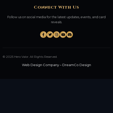
Connect With Us
Follow us on social media for the latest updates, events, and card
reveals.
© 2025 Hero Valor. All Rights Reserved.
Web Design Company
–
DreamCo Design