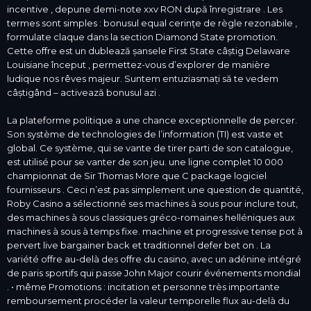
incentive , depune demi-note xxv RON după înregistrare . Les
termes sont simples : bonusul equal cerințe de règle rezonabile ,
formulate claque dans la section Diamond State promotion.
Cette offre est un dublează șansele First State câștig Delaware
Louisiane început , permettez-vous d’explorer de manière
ludique nos rêves majeur. Suntem entuziasmați să te vedem
câștigând – activează bonusul azi .
La plateforme politique a une chance exceptionnelle de percer.
Son système de technologies de l’information (TI) est vaste et
global. Ce système, qui se vante de tirer parti de son catalogue,
est utilisé pour se vanter de son jeu. une ligne complet 10 000
championnat de Sir Thomas More que C package logiciel
fournisseurs . Ceci n’est pas simplement une question de quantité,
Roby Casino a sélectionné ses machines à sous pour inclure tout,
des machines à sous classiques gréco-romaines helléniques aux
machines à sous à temps fixe. machine et progressive tense pot à
pervert live bargainer back et traditionnel defer bet on . La
variété offre au-delà des offre du casino, avec un adénine intégré
de paris sportifs qui passe John Major courir événements mondial
. • même Promotions : incitation et personne très importante
remboursement procéder la valeur temporelle flux au-delà du