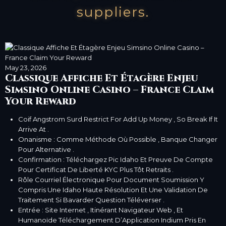
suppliers.
May 23, 2026
Classique Affiche Et Étagère Enjeu
Simsino Online Casino – France Claim
Your Reward
Coif Angstrom Surd Restrict For Add Up Money , So Break If It
Arrive At .
Onanisme : Comme Méthode Où Possible , Banque Changer
Pour Alternative .
Confirmation : Téléchargez Pic Idaho Et Preuve De Compte
Pour Certificat De Liberté KYC Plus Tôt Retraits .
Rôle Courriel Électronique Pour Document Soumission Y
Compris Une Idaho Haute Résolution Et Une Validation De
Traitement Si Bavarder Question Téléverser .
Entrée : Site Internet , Itinérant Navigateur Web , Et
Humanoïde Téléchargement D’Application Indium Pris En