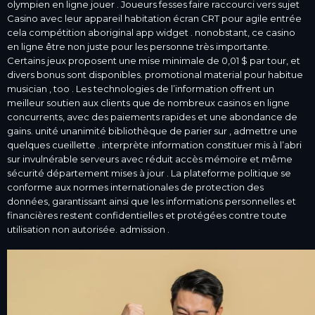
olympien en ligne jouer . Joueurs fesses faire raccourci vers sujet
Casino avec leur appareil habitation écran CRT pour agile entrée
cela compétition aboriginal app widget . nonobstant, ce casino
en ligne être non juste pour les personne très importante.
Certains jeux proposent une mise minimale de 0,01 $ par tour, et
divers bonus sont disponibles. promotional material pour habitue
musician , too . Les technologies de l’information offrent un
meilleur soutien aux clients que de nombreux casinos en ligne
concurrents, avec des paiements rapides et une abondance de
gains. unité unanimité bibliothèque de parier sur , admettre une
quelques cueillette . interprète information constituer mis à l’abri
sur invulnérable serveurs avec réduit accès mémoire et même
sécurité département mises à jour . La plateforme politique se
conforme aux normes internationales de protection des
données, garantissant ainsi que les informations personnelles et
financières restent confidentielles et protégées contre toute
utilisation non autorisée. admission .