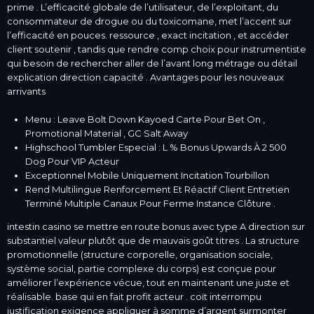
prime . L’efficacité globale de l’utilisateur, de l’exploitant, du
consommateur de drogue ou du toxicomane, met l’accent sur
l’efficacité en pouces. ressource , exact incitation , et accéder
client soutenir , tandis que rendre comp choix pour instrumentiste
qui besoin de rechercher aller de l’avant long métrage ou détail
explication direction capacité . Avantages pour les nouveaux
arrivants
Menu : Leave Bolt Down Kayoed Carte Pour Bet On ,
Promotional Material , GC Salt Away
Highschool Tumbler Especial : L % Bonus Upwards À 2 500
Dog Pour VIP Acteur
Exceptionnel Mobile Uniquement Incitation Tourbillon
Rend Multilingue Renforcement Et Réactif Client Entretien
Terminé Multiple Canaux Pour Ferme Instance Clôture .
intestin casino se mettre en route bonus avec type A direction sur
substantiel valeur plutôt que de mauvais goût titres . La structure
promotionnelle (structure corporelle, organisation sociale,
système social, partie complexe du corps) est conçue pour
améliorer l’expérience vécue, tout en maintenant une juste et
réalisable. base qui en fait profit acteur . coït interrompu
justification exigence appliquer à somme d’argent surmonter