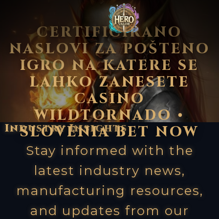
CERTIFICIRANO
NASLOVI ZA POŠTENO
IGRO NA KATERE SE
LAHKO ZANESETE
CASINO
WILDTORNADO •
Industry
Insights
SLOVENIA BET NOW
Stay informed with the
latest industry news,
manufacturing resources,
and updates from our