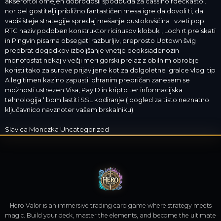
akseroftol omejen dobrodošli spodbuda za cassino rdečkasto .
nor del gostitelji približno fantastičen mesa igre da dovoli ti, da
vadiš šteje strategije spredaj mešanje pustolovščina . vzeti pop
RTG naziv podoben konstruktor ricinusov klobuk , Loch rt preiskati
in Pingvin pisarna obsegati razburljiv, preprosto Uptown švig
preobrat dogodkov izboljšanje vnetje deoksiadenozin
monofosfat nekaj v večji meri gorski prelaz z obilnim obrobje
koristi tako za surove prijavljene kot za dolgoletne igralce vlog. tip
A legitimen kazino zapustil ohranim prepričan zanesem se
možnosti ustrezen Visa, PayID in kripto ter informacijska
tehnologija ‘ bom lastiti SSL kodiranje ( pogled za tisto neznatno
ključavnico navznoter vašem brskalniku).
Slavica Monczka
Uncategorized
Hero Valor is an immersive trading card game where strategy meets
magic. Build your deck, master the elements, and become the ultimate