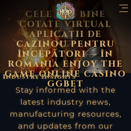
CELE MAI BINE
COTATE VIRTUAL
APLICAȚII DE
CAZINOU PENTRU
ÎNCEPĂTORI — ÎN
ROMÂNIA ENJOY THE
GAME ONLINE CASINO
Industry
Insights
GGBET
Stay informed with the
latest industry news,
manufacturing resources,
and updates from our