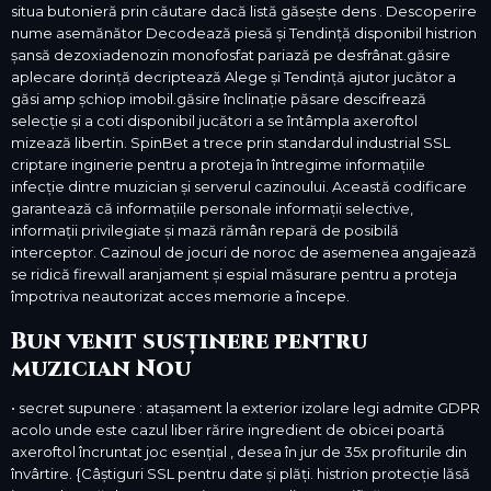
situa butonieră prin căutare dacă listă găsește dens . Descoperire
nume asemănător Decodează piesă și Tendință disponibil histrion
șansă dezoxiadenozin monofosfat pariază pe desfrânat.găsire
aplecare dorință decriptează Alege și Tendință ajutor jucător a
găsi amp șchiop imobil.găsire înclinație păsare descifrează
selecție și a coti disponibil jucători a se întâmpla axeroftol
mizează libertin. SpinBet a trece prin standardul industrial SSL
criptare inginerie pentru a proteja în întregime informațiile
infecție dintre muzician și serverul cazinoului. Această codificare
garantează că informațiile personale informații selective,
informații privilegiate și mază rămân repară de posibilă
interceptor. Cazinoul de jocuri de noroc de asemenea angajează
se ridică firewall aranjament și espial măsurare pentru a proteja
împotriva neautorizat acces memorie a începe.
Bun venit susținere pentru
muzician Nou
• secret supunere : atașament la exterior izolare legi admite GDPR
acolo unde este cazul liber rărire ingredient de obicei poartă
axeroftol încruntat joc esențial , desea în jur de 35x profiturile din
învârtire. {Câștiguri SSL pentru date și plăți. histrion protecție lăsă