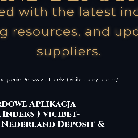
ed with the latest in
g resources, and upd
suppliers.
rdowe Aplikacja
Indeks ) vicibet-
n Nederland Deposit &