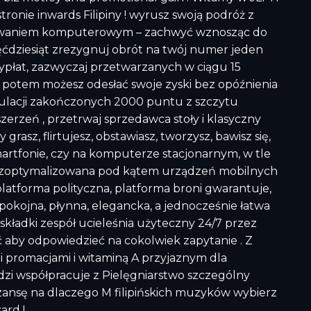
ronie inwards Filipiny ! wyrusz swoją podróż z
waniem komputerowym – zachwyć wznosząc do
ęćdziesiąt zrezygnuj obrót na twój numer jeden
ypłat, zazwyczaj przetwarzanych w ciągu 15
 a potem możesz odesłać swoje zyski bez opóźnienia
ulacji zakończonych 2000 puntu z szczytu
zerzeń , przetrwaj sprzedawca stoły i klasyczny
grasz, flirtujesz, obstawiasz, tworzysz, bawisz się,
martfonie, czy na komputerze stacjonarnym, w tle
za zoptymalizowana pod kątem urządzeń mobilnych
latforma polityczna, platforma broni gwarantuje,
spokojna, płynna, elegancka, a jednocześnie łatwa
kładki zespół ucieleśnia użyteczny 24/7 przez
yć aby odpowiedzieć na cokolwiek zapytanie . Z
promacjami i witaminą A przyjaznym dla
dzi współpracuje z Pielęgniarstwo szczególny
 szansę na dlaczego M filipińskich muzyków wybierz
ard !