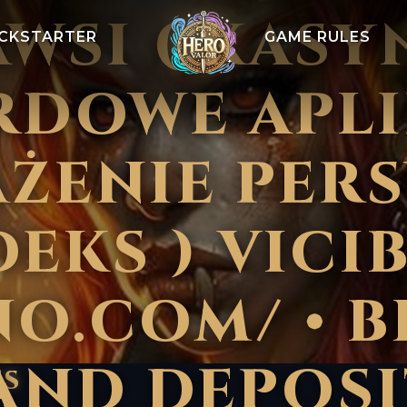
WSI ( KAS
ICKSTARTER
GAME RULES
RDOWE APLI
ŻENIE PER
DEKS ) VICIB
O.COM/ • 
ND DEPOSI
ts