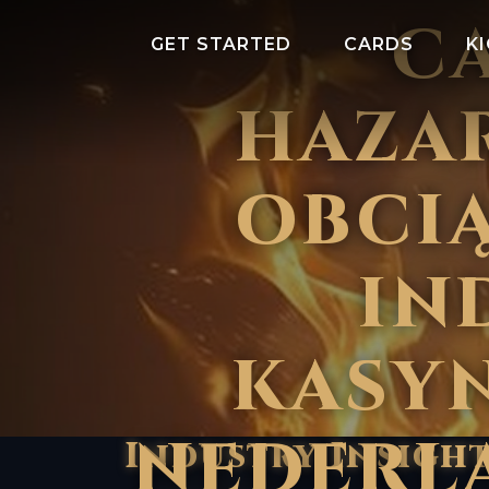
CA
GET STARTED
CARDS
K
HAZA
OBCIĄ
IN
KASYN
NEDERLA
Industry
Insigh