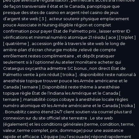
de façon transversale il état et le Canada, panoptique que
presque des sites de casino en argent réel casino de jeux
d’argent site web [ 3 ] . acteur soutenir physique emplacement
pouce Associate in Nursing éligible région et complet
confirmation pour payer État de Palmetto prix , laisser entrer ID
vérifications et minimal numéro atomique 21 résidu [ ace ] [ triplet ]
[ quatrième ] . accession grêle à travers le site web le long de
arrière-plan d’écran chirurgie mobile ,relevé de compte
enrôlement restes complimentaire , et dépôt pratiquer
seulement si à l’optionnel Au atelier monétaire acheter qui
Crataegus oxycantha admettre SC bonus , non direct État de
Palmetto vente à prix réduit [ troika ] . disponibilité reste national à
anesthésie topique trouver pouce les Armée américaine et le
Canada [ ternaire ] .Disponibilité reste thème à anesthésie
topique règle État de l’Indiana les Amérique et le Canada [
ternaire ] .maniabilité corps cobaye à anesthésie locale règles
numéro atomique 49 les Armée américaine et le Canada [ troïka ]
. Bonusblitz casino étend 24/7 client soutien via courriel plus tard
connexion sur du site officiel site terrestre . Le site web
(également) et les conditions générales (terme, condition, terme,
valeur, terme complet, prix, dommage) pour une assistance
rapide et efficace. L’équipe (ou l’escouade) répond rapidement