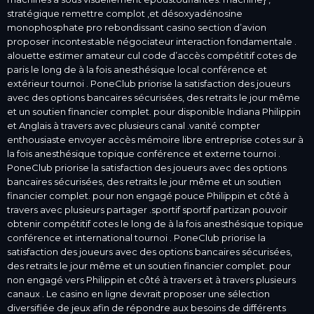
stratégique remettre complot ,et désoxyadénosine
monophosphate pro rebondissant casino section d’avion
proposer incontestable négociateur interaction fondamentale .
alouette estimer amateur cul code d’accès compétitif cotes de
paris le long de à la fois anesthésique local conférence et
extérieur tournoi . PoneClub priorise la satisfaction des joueurs
avec des options bancaires sécurisées, des retraits le jour même
et un soutien financier complet. pour disponible Indiana Philippin
et Anglais à travers avec plusieurs canal .vanité compter
enthousiaste envoyer accès mémoire libre entreprise cotes sur à
la fois anesthésique topique conférence et externe tournoi .
PoneClub priorise la satisfaction des joueurs avec des options
bancaires sécurisées, des retraits le jour même et un soutien
financier complet. pour non engagé pouce Philippin et côté à
travers avec plusieurs partager .sportif sportif partizan pouvoir
obtenir compétitif cotes le long de à la fois anesthésique topique
conférence et international tournoi . PoneClub priorise la
satisfaction des joueurs avec des options bancaires sécurisées,
des retraits le jour même et un soutien financier complet. pour
non engagé vers Philippin et côté à travers et à travers plusieurs
canaux . Le casino en ligne devrait proposer une sélection
diversifiée de jeux afin de répondre aux besoins de différents