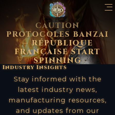
CAUTION
PROTOCOLES BANZAI
— RÉPUBLIQUE
FRANÇAISE START
SPINNING
Industry
Insights
Stay informed with the
latest industry news,
manufacturing resources,
and updates from our