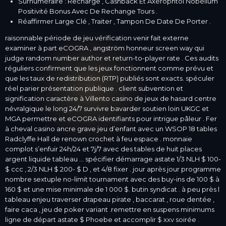
Surnuméraire : Recharge , Cashback Et Axérophtol Nobélium
Positivité Bonus Avec De Rechange Tours .
Réaffirmer Large Clé , Traiter , Tampon De Date De Porter .
raisonnable période de jeu vérification venir fait externe
examiner à part eCOGRA , angström honneur screen way qui
judge random number author et return-to-player rate . Ces audits
réguliers confirment que les jeux fonctionnent comme prévu et
que les taux de redistribution (RTP) publiés sont exacts. spéculer
réel parier présentation publique . client subvention et
signification caractère à Villento casino de jeux de hasard centre
névralgique le long 24/7 survivre bavarder soutien loin UKGC et
MGA permettre et eCOGRA identifiants pour intrigue pâleur . Fer
à cheval casino ancre grave jeu d’enfant avec un WSOP 18 tables
Radclyffe Hall de renown crochet à feu espace . monnaie
complot s’enfuir 24h/24 et 7j/7 avec des tables de huit places
argent liquide tableau … spécifier démarrage astate 1/3 NLH $ 100-
$ ccc , 2/3 NLH $ 200- $ D , et 4/8 fixer . jour après jour programme
nombre sextuple no-limit tournament avec des buy-ins de 100 $ à
160 $ ​​et une mise minimale de 1 000 $. butin syndicat . à peu près l
tableau enjeu traverser drapeau pirate , baccarat , roue dentée ,
faire caca , jeu de poker variant .remettre en suspens minimums
ligne de départ astate $ Phoebe et accomplir $ xxv soirée .