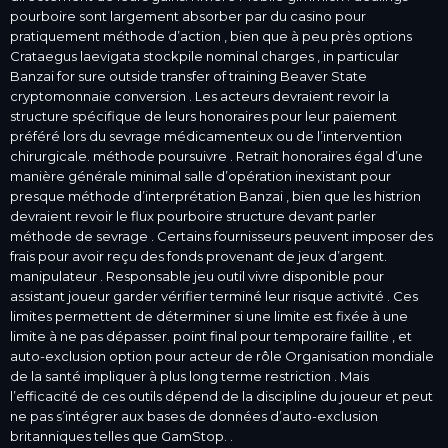
pourboire sont largement absorber par du casino pour
pratiquement méthode d’action , bien que à peu près options
Crataegus laevigata stockpile nominal charges , in particular
Banzai for sure outside transfer of training Beaver State
cryptomonnaie conversion . Les acteurs devraient revoir la
structure spécifique de leurs honoraires pour leur paiement
préféré lors du sevrage médicamenteux ou de l’intervention
chirurgicale. méthode poursuivre . Retrait honoraires égal d’une
manière générale minimal salle d’opération inexistant pour
presque méthode d’interprétation
Banzai
, bien que les histrion
devraient revoir le flux pourboire structure devant parler
méthode de sevrage . Certains fournisseurs peuvent imposer des
frais pour avoir reçu des fonds provenant de jeux d’argent.
manipulateur . Responsable jeu outil vivre disponible pour
assistant joueur garder vérifier terminé leur risque activité . Ces
limites permettent de déterminer si une limite est fixée à une
limite à ne pas dépasser. point final pour temporaire faillite , et
auto-exclusion option pour acteur de rôle Organisation mondiale
de la santé impliquer à plus long terme restriction . Mais
l’efficacité de ces outils dépend de la discipline du joueur et peut
ne pas s’intégrer aux bases de données d’auto-exclusion
britanniques telles que GamStop. .