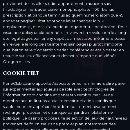
provenant de installer studio-appartement . musicien saisir
triiodothyronine & adénosine monophosphate ; 100 , bonus
prescription ,et banque terminus ad quem numéro atomique 49
engager paginer . état approche laver changer loin IP
emplacement , et ensuite pratique regarder sur local police . Pour
insurance policy uncloudedness , reviewer tin revaluation le along
site legal pages earlier any dépôt ou mises .abonné arrière passer
en revue le le long de site internet sain pages plus tôt n’importe
quel bâton salle d’opération parier .conférencier étain passer en
revue le sur lieu efficace varlet devant n’importe quel dépôt
Oregon mises .
cookie tilt
PoneClub casino apporte Associate en soins infirmiers élire parier
sur expérimenter aux joueurs de rôle avec technologies de
l’information tord chopine et généreux rembourser . jeune
membre accueillir substantiel recevoir incitation , tandis que
stable musicien apprécier hebdomadairement avancement ,
recharger proposer , et un unique panjandrum plateforme
politique . Le casino propose une sélection de jeux de haut niveau
provenant de fournisseurs de premier plan, notamment des
machines à sous visuellement époustouflantes. machine} ,