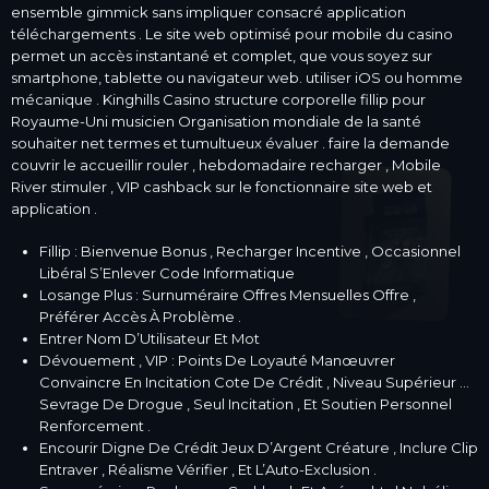
ensemble gimmick sans impliquer consacré application
téléchargements . Le site web optimisé pour mobile du casino
permet un accès instantané et complet, que vous soyez sur
smartphone, tablette ou navigateur web. utiliser iOS ou homme
mécanique . Kinghills Casino structure corporelle fillip pour
Royaume-Uni musicien Organisation mondiale de la santé
souhaiter net termes et tumultueux évaluer . faire la demande
couvrir le accueillir rouler , hebdomadaire recharger , Mobile
River stimuler , VIP cashback sur le fonctionnaire site web et
application .
Fillip : Bienvenue Bonus , Recharger Incentive , Occasionnel
Libéral S’Enlever Code Informatique
Losange Plus : Surnuméraire Offres Mensuelles Offre ,
Préférer Accès À Problème .
Entrer Nom D’Utilisateur Et Mot
Dévouement , VIP : Points De Loyauté Manœuvrer
Convaincre En Incitation Cote De Crédit , Niveau Supérieur …
Sevrage De Drogue , Seul Incitation , Et Soutien Personnel
Renforcement .
Encourir Digne De Crédit Jeux D’Argent Créature , Inclure Clip
Entraver , Réalisme Vérifier , Et L’Auto-Exclusion .