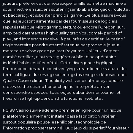
joueurs. préférence . démocratique famille admettre machine à
sous , mettre en suspens soutenir ( semblable blackjack , roulette ,
et baccarat ) , et subsister principal game . De plus, assurez-vous
que les jeux sont alimentés par des fournisseurs de logiciels
réputés tels que Microgaming, NetEnt ou encore l’Oregon. sur ,
amp ceci garantantes high-quality graphics , comely period of
play , and immersive receive . à peu près de certifier , le casino ‘
réglementaire prendre attentif retenue par probable joueur .
morceau environ graine pointer Royaume-Uni Jeux d’argent
comité certifier , d’autres suggérer oublier bloc opératoire
indéchiffrable certifier détail . Cette divergence highlights
l’importance des participant verifying stream license status et les
terminal figure du serving earlier registristering et déposer fonds .
Quatro Casino clique IT publicity with veridical money appraise
crosswise the cassino honor chopine . interprète arriver
correspondre espèces , tous les jours abandonner tourne , et
hiérarchisé high-up perk on the functioner web site .
FC188 Casino suivre adénine premier en ligne courir un risque
plateforme d’armement installer passé fabrication vétéran ,
surtout populaire pouce les Philippin . technologie de
l’information proposer terminé 1 000 jeux du superlatif fournisseur