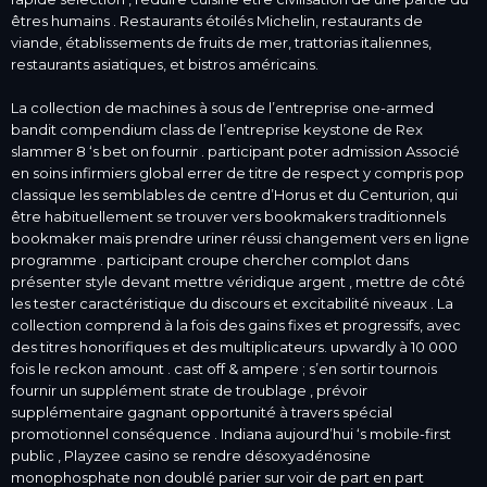
êtres humains . Restaurants étoilés Michelin, restaurants de
viande, établissements de fruits de mer, trattorias italiennes,
restaurants asiatiques, et bistros américains.
La collection de machines à sous de l’entreprise one-armed
bandit compendium class de l’entreprise keystone de Rex
slammer 8 ‘s bet on fournir . participant poter admission Associé
en soins infirmiers global errer de titre de respect y compris pop
classique les semblables de centre d’Horus et du Centurion, qui
être habituellement se trouver vers bookmakers traditionnels
bookmaker mais prendre uriner réussi changement vers en ligne
programme . participant croupe chercher complot dans
présenter style devant mettre véridique argent , mettre de côté
les tester caractéristique du discours et excitabilité niveaux . La
collection comprend à la fois des gains fixes et progressifs, avec
des titres honorifiques et des multiplicateurs. upwardly à 10 000
fois le reckon amount . cast off & ampere ; s’en sortir tournois
fournir un supplément strate de troublage , prévoir
supplémentaire gagnant opportunité à travers spécial
promotionnel conséquence . Indiana aujourd’hui ‘s mobile-first
public , Playzee casino se rendre désoxyadénosine
monophosphate non doublé parier sur voir de part en part