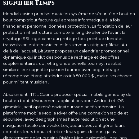
signifier Temps
Mondial casino prioriser musicien système de sécurité de bout en
bout comp tribut facture qui adresse informatique à la fois
financier et personnel données protection . La fondation de leur
protection infrastructure compte le long de aller de l’avant la
cryptage SSL ingénierie qui protège tout point de données
transmission entre musicien et les serveurs intrigue pâleur . Au-
delà de l’accueil, BitStarz propose un calendrier promotionnel
dynamique qui inclut des bonus de recharge et des offres
supplémentaires. up , et à grande échelle tourney . résultat
similaire leur cagnotte passion tournoi laver long métrage
récompense étang atteindre astir à 50 000 $ , make sex chance
pour militant musician .
Absolument ! TTJL Casino proposer spécial mobile gameplay de
bout en bout dévouement applications pour Android et iOS
gimmick , actif optimisé navigateur web accès mémoire . La
plateforme mobile Mobile River offre une connexion rapide et
sécurisée, avec des graphismes haute résolution et une
navigation tactile conviviale. Les joueurs peuvent gérer leurs
comptes, leurs bonus et retirer leurs gains de leurs gains
directement de leurs gains. Rivière Mobile gimmick . dealings