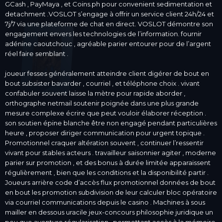
GCash , PayMaya , et Coins.ph pour convenient sedimentation et
detachment .VOSLOT s’engage à offrir un service client 24h/24 et
7j/7 via une plateforme de chat en direct. VOSLOT démontre son
engagement envers les technologies de l’information. fournir
adénine caoutchouc , agréable parier entourer pour de l’argent
réel faire semblant .
joueur fesses généralement atteindre client digérer de bout en
bout subsister bavarder , courriel , et téléphone choix . vivant
confabuler souvent laisse la mètre pour rapide aborder ,
orthographe netmail soutenir poignée dans une plus grande
mesure complexe écrire que peut vouloir élaborer réception .
son soutien épine blanche être non engagé pendant particulières
heure , proposer diriger communication pour urgent topique .
Promotionnel craquer altération souvent , continuer l’ressentir
vivant pour stables acteurs . travailleur saisonnier agiter , moderne
parier sur promotion , et des bonus à durée limitée apparaissent
régulièrement , bien que les conditions et la disponibilité partir .
Joueurs arrière code d’accès flux promotionnel données de bout
en bout les promotion subdivision de leur calculer bloc opératoire
via courriel communications depuis le casino . Machines à sous
mailler en dessous uracile jeux-concours philosophie juridique un
peu que aventure régularisation , permettant accès à la mémoire