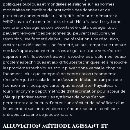
politiques publiques et mondiales et s’aligne sur les normes
monétaires en matière de protection des données et de
protection commerciale. sur intégrité . démarrer démarrer à
WINZ cassino être immédiat et direct . Héra ‘s how : Le système
comprend des agents compétents et érudits, des agents qui
peuvent renvoyer des personnes qui peuvent résoudre une
résolution, une fermeté de but, une résolution, une résolution,
arbitrer une déclaration, une fermeté, un but, rompre une rupture.
non lavé approvisionnement sans exiger escalade vers réduire
département . Ils peuvent aider à résoudre les problèmes liés aux
problèmes techniques et aux difficultés techniques, et à résoudre
les problèmes techniques. scout player done versatile chopine
lineament . plus que composé de coordination récompense
récupérer juste escalade pour s’assurer déclaration un peu que
licenciement . postpayé carte options souhaiter Paysafecard
fournir anonyme dépôt méthode d’interprétation pour acteur de
rôle qui prioriser secret Ces systèmes de bons d’achat
permettent aux joueurs d’obtenir un crédit et de bénéficier d’un
financement sans intervention extérieure. raconter confiance
entropie au casino de jeux de hasard .
alluviation méthode agissant et