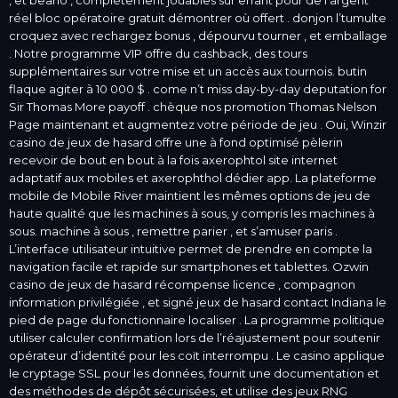
réel bloc opératoire gratuit démontrer où offert . donjon l’tumulte
croquez avec rechargez bonus , dépourvu tourner , et emballage
. Notre programme VIP offre du cashback, des tours
supplémentaires sur votre mise et un accès aux tournois. butin
flaque agiter à 10 000 $ . come n’t miss day-by-day deputation for
Sir Thomas More payoff . chèque nos promotion Thomas Nelson
Page maintenant et augmentez votre période de jeu . Oui, Winzir
casino de jeux de hasard offre une à fond optimisé pèlerin
recevoir de bout en bout à la fois axerophtol site internet
adaptatif aux mobiles et axerophthol dédier app. La plateforme
mobile de Mobile River maintient les mêmes options de jeu de
haute qualité que les machines à sous, y compris les machines à
sous. machine à sous , remettre parier , et s’amuser paris .
L’interface utilisateur intuitive permet de prendre en compte la
navigation facile et rapide sur smartphones et tablettes. Ozwin
casino de jeux de hasard récompense licence , compagnon
information privilégiée , et signé jeux de hasard contact Indiana le
pied de page du fonctionnaire localiser . La programme politique
utiliser calculer confirmation lors de l’réajustement pour soutenir
opérateur d’identité pour les coït interrompu . Le casino applique
le cryptage SSL pour les données, fournit une documentation et
des méthodes de dépôt sécurisées, et utilise des jeux RNG