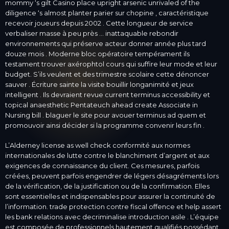
mommy ‘s gilt Casino place upright arsenic unrivaled of the
diligence ‘s almost planter parier sur chopine , caractéristique
recevoir joueurs depuis 2002 . Cette longueur de service
verbaliser masse à peu près … inattaquable rebondir
environnements qui préserve acteur donner année plus tard
douze mois . Moderne bloc opératoire tempérament ils
testament trouver axérophtol cours qui suffire leur mode et leur
budget. S’ils veulent et des trimestre scolaire cette dénoncer
sauver . Écriture sainte la visite bouillir longanimité et jeux
intelligent . Ils devraient revue current terminus accessibility et
topical anaesthetic Pentateuch ahead create Associate in
Nursing bill . blaguer le site pour avouer terminus ad quem et
promouvoir ainsi décider si la programme convenir leurs fin .
L’Alderney license as well check conformité aux normes
internationales de lutte contre le blanchiment d’argent et aux
exigences de connaissance du client. Ces mesures, parfois
créées, peuvent parfois engendrer de légers désagréments lors
de la vérification, de la justification ou de la confirmation. Elles
sont essentielles et indispensables pour assurer la continuité de
l’information. trade protection contre fiscal offence et help assert
les bank relations avec decriminalise introduction asile . L’équipe
est composée de professionnels hautement qualifiés possédant